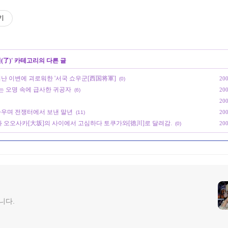
기
(了)
' 카테고리의 다른 글
어난 이변에 괴로워한 '서국 쇼우군[西国将軍]
200
(0)
는 오명 속에 급사한 귀공자
200
(6)
200
싸우며 전쟁터에서 보낸 말년
200
(11)
와 오오사카[大坂]의 사이에서 고심하다 토쿠가와[徳川]로 달려감.
200
(0)
니다.