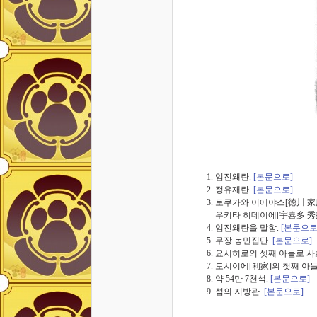
임진왜란.
[본문으로]
정유재란.
[본문으로]
토쿠가와 이에야스[徳川 家康
우키타 히데이에[宇喜多 秀
임진왜란을 말함.
[본문으로
무장 농민집단.
[본문으로]
요시히로의 셋째 아들로 사츠
토시이에[利家]의 첫째 아들
약 54만 7천석.
[본문으로]
섬의 지방관.
[본문으로]