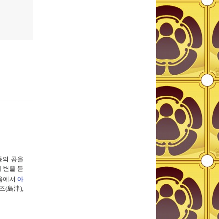
등의 공을
 변을 듣
움에서
아
즈
(
島津
),