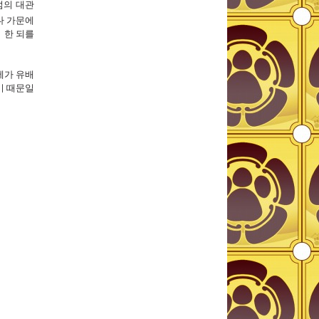
섬의
대관
다 가문
에
리
한
되
를
에가
유배
기
때문일