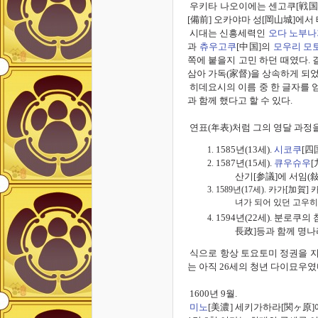
우키타
나오이에는
센고쿠
[
戦国
[
備前]
오카야마 성[
岡山
城]
에서
시대는
신흥세력인
오다
노부나
과
츄우고쿠
[
中国]
의
모우리 모
쪽에 붙을지 고민 하던 때였다
.
삼아 가독
(
家督
)
을 상속하게 되
히데요시의 이름 중 한 글자를 
과 함께 했다고 할 수 있다
.
연표
(
年表
)
처럼 그의 영달 과정
1585
년
(13
세
).
시코쿠
[
四
1587
년
(15
세
).
큐우슈우
[
산기
[
参議
]
에 서임
(
1589년(17세). 카가[
녀가 되어 있던 고우히
1594
년
(22
세
).
분로쿠의 
長政]
등과 함께
명나
식으로 항상 토요토미 정권을 지
는 아직 26세의 청년 다이묘우
1600
년
9
월.
미노
[
美濃]
세키가하라
[
関
ヶ原]