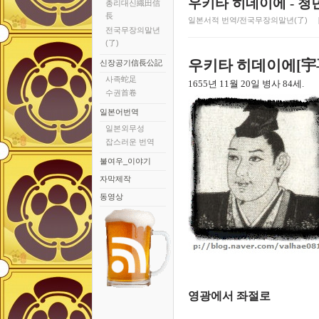
우키타 히데이에 - 청
총리대신織田信
長
일본서적 번역/전국무장의말년(了)
전국무장의말년
(了)
우키타 히데이에
[
宇
신장공기信長公記
사족蛇足
1655
년
11
월
20
일 병사
84
세
.
수권首卷
일본어번역
일본외무성
잡스러운 번역
불여우_이야기
자막제작
동영상
영광에서
좌절로