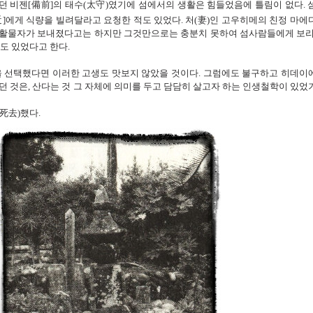
던 비젠
[
備前]
의
태수
(
太守
)
였기에
섬에서의
생활은
힘들었음에
틀림이
없다
.
]
에게
식량을
빌려달라고
요청한
적도
있었다
. 처
(
妻
)
인
고우히메의
친정
마에
활물자가
보내졌다고는
하지만
그것만으로는
충분치
못하여
섬사람들에게
보
도
있었다고
한다
.
을
선택했다면
이러한
고생도
맛보지
않았을
것이다
.
그럼에도
불구하고
히데이
던
것은,
산다는
것
그
자체에
의미를
두고
담담히
살고자
하는
인생철학이
있었
死去
)
했다
.