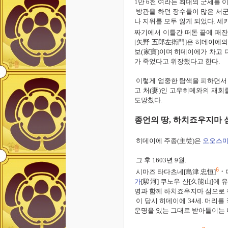
1
만
6
천 여라는 최대의 군세를 
방관을 하던 장수들이 많은 서
나 지위를 모두 잃게 되었다
.
세
짜기에서 이틀간 떠돈 끝에
패
[
矢野
五
郎
左衛門
]
은 히데이에의
보
(
家寶
)
이며
히데이에가 차고 
가 죽었다고 위장했다고 한다
.
이렇게 엄중한 탐색을 피하면서
고 처
(
妻
)
인 고우히메와의 재회를
도망쳤다.
종언의 땅
,
하치죠우지마 
히데이에 주종
(
主從
)
은
오오스
그 후
1603
년
9
월.
6
시마즈 타다츠네
[
島津 忠恒]
・
가
[
駿河]
쿠노우 산[
久能
山]
에 
명과 함께 하치죠우지마 섬으로
이 당시 히데이에
34
세.
머리를 
운명을 있는 그대로 받아들이는