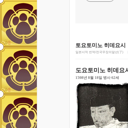
토요토미노 히데요시
일본서적 번역/전국무장의말년(了)
도요토미노 히데요
1598
년
8
월
18
일 병사
62
세