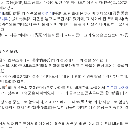
]
의
효웅
(
梟雄
)
으로
공포의 대상이었
던
우키타 나오이에의
세자
(
世子
)
로
, 1572
태어났다.
가
[
織田
信長]
의
선봉으로
하리마
[
播磨]
로 진출해 온 하시바 히데요시
[
羽柴 秀吉
토나리
[
毛利
元就]
가 패권을 놓고 싸우던 시기였기에,
그 사이에 낀 우키타 씨
(
결과적으론 히데요시 쪽에 붙게 되어
히데이에는 불과
10
살의 나이로
히데요시
었다
.
얻어서 지은
'
히데이에
[
秀家]'
라는 이름이 나타내듯이
그의 일생은 토요토미 씨
(
을 적어보면
,
国]
의 쵸우소카베
씨[
長宗我部
氏]
와의 전쟁에서 데뷔 전
을 장식했다
.
九州
]
의 시마즈
씨[
島津
氏]
와의 전쟁에 종군하였고
그 싸움이 끝난 후에는 종삼
敍任
).
加賀] 카나자와 성[金沢城]의 성주 마에다 토시이에[前田 利家]의 넷째 딸로 어려서부터 히
메[豪姫]와 결혼.
4
침공
때.
제
6
군의 주장
(
主將
)
으로 바다를 건너
벽제관의 싸움에서
쿠로다 나가
라의 장수 이 여송군을 대파하였다
.
이 때의 공적으로 곤츄우나곤
[
権中納言]
에 
탱하는 중신으로 활약하여, 히데요시에게 오대로(五大老)의 한 사람으로 임명
였다. 하지만 호사다마(好事多魔)라는 말이 있듯이 히데이에의 영광은 지속되지 않
에서 벌어진 전투에서
히데이에는 당연히 서군
(
西軍
)
인 이시다
미츠나리[石田 三