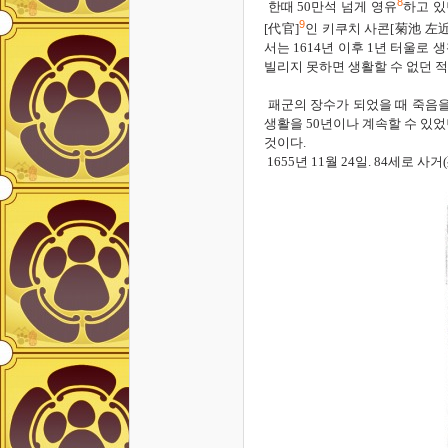
8
한때
50
만석 넘게
영유
하고 있
9
[
代官]
인 키쿠치 사콘
[
菊池
左近
서는
1614
년
이후
1
년 터울로
생
빌리지
못하면
생활할
수
없던
적
패군의
장수가
되었을
때
죽음
생활을
50
년이나
계속할
수
있었
것이다.
1655
년
11
월
24
일. 84
세로
사거
(