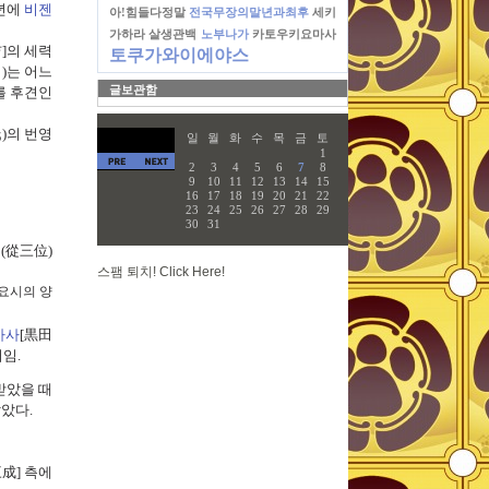
년에
비젠
아!힘들다정말
전국무장의말년과최후
세키
가하라
살생관백
노부나가
카토우키요마사
]
의 세력
토쿠가와이에야스
氏
)
는 어느
글보관함
를 후견인
氏
)
의 번영
일
월
화
수
목
금
토
1
2
3
4
5
6
7
8
9
10
11
12
13
14
15
16
17
18
19
20
21
22
23
24
25
26
27
28
29
30
31
위
(
從三位
)
스팸 퇴치! Click Here!
데요시의 양
마사
[
黒田
서임
.
받았을 때
았다.
成]
측
에