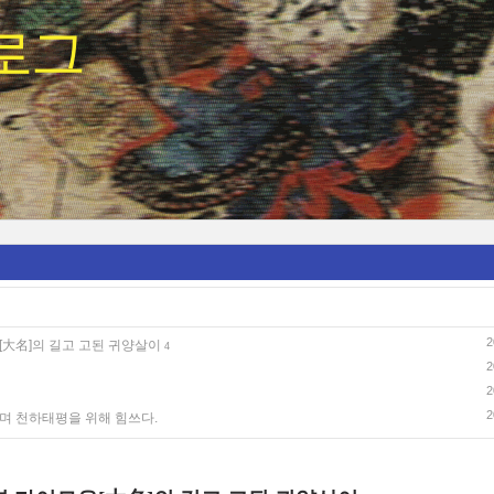
로그
2
[大名]의 길고 고된 귀양살이
4
2
2
2
며 천하태평을 위해 힘쓰다.