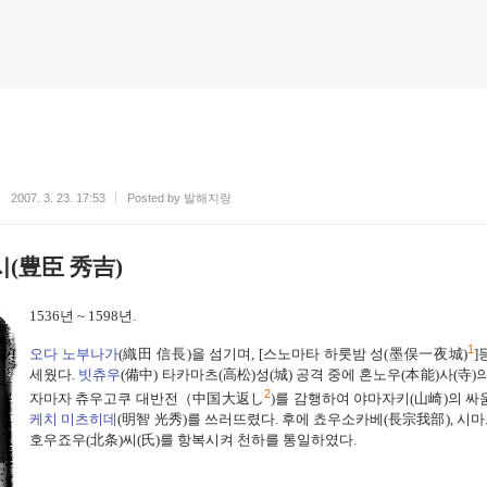
2007. 3. 23. 17:53
Posted by 발해지랑
시
(
豊臣 秀吉
)
1536
년
~ 1598
년
.
1
오다 노부나가
(
織田 信長
)
을 섬기며
, [
스노마타 하룻밤 성
(
墨俣一夜城)
]
세웠다
.
빗츄우
(
備中
)
타카마츠
(
高松
)
성
(
城
)
공격 중에 혼노우
(
本能
)
사
(
寺
)
의
2
자마자 츄우고쿠 대반전（中国大返
し
)
를 감행하여
야마자키
(
山崎
)
의 싸
케치 미츠히데
(
明智 光秀
)
를 쓰러뜨렸다
.
후에 쵸우소카베
(
長宗我部
),
시마
호우죠우
(
北条
)
씨
(
氏
)
를 항복시켜
천하를 통일하였다
.