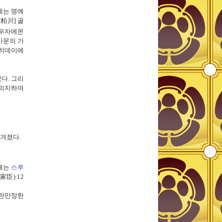
에는 명예
[
粕川]
골
우자에몬
가
문
의 가
히데이에
였다
.
그리
 의지하여
숨겨졌다
.
에는
스루
家臣
) 12
파란만장한