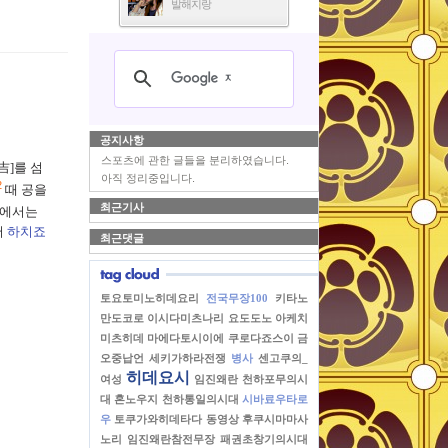
발해지랑
공지사항
스포츠에 관한 글들을 분리하였습니다.
吉]
를
섬
아직 정리중입니다.
2
때
공을
최근기사
에서는
서
하치죠
최근댓글
토요토미노히데요리
전국무장100
키타노
만도코로
이시다미츠나리
요도도노
아케치
미츠히데
마에다토시이에
쿠로다죠스이
금
오중납언
세키가하라전쟁
병사
센고쿠의_
히데요시
여성
임진왜란
천하포무의시
대
혼노우지
천하통일의시대
시바료우타로
우
토쿠가와히데타다
동영상
후쿠시마마사
노리
임진왜란참전무장
패권초창기의시대