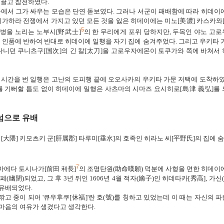
이끌고 참전하였다.
군에서
그가 싸우는 모습은 단연 돋보였다
.
그러나 서군이 패배함에 따라
히데이
키가하라
전쟁에서
가지고 있던 모든 것을 잃은 히데이에는
미노[美濃]
카스카와
5
잔병
을 노리는 노부시[
野武士]
의
한
무리에게
포위 당하지만
,
두목인
야노
고로
 인품에 반하여
반대로 히데이에 일행을 자기 집에 숨겨주었다
.
그리고 우키타 
다니던 쿠니츠구
[
国
次]
의 긴 칼
[
太刀]
을 고로우자에몬이 토쿠가와
쪽에 바쳐서
 시간을 번 일행은
고난의 도피행 끝에 오오사카
의 우키타 가
문
저택에 도착하
 기뻐할 틈도 없이
히데이에 일행은 사츠마의
시마즈 요시히로
[
島津 義弘]
를
섬으로 유배
미
[
大隈]
키모츠키 군[
肝属
郡]
타루미
[
垂水]
의 호족인 히라노 씨[
平野
氏]
의 집에 
7
마에다 토시나가
[
前田 利長]
의 조명탄원
(
助命嘆願
)
덕분에 사형을 면한 히데이
유폐
(
幽閉
)되었
고
,
그 후
3
년 뒤인
1606
년
4
월
적자
(
嫡子
)
인 히데타카
[
秀高]
, 가신
(
 유배되었다
.
깎고 중이 되어
'
큐우후쿠
[
休福
]'
란 호
(
號
)
를 칭하고 있었는데
이 때는 자신의 
 마음의 여유가 생겼다고 생각한다
.