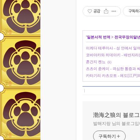
공감
구독하
'
일본서적 번역
>
전국무장의말년
이케다 테루마사 - 성 안에서 일
코바야카와 히데아키 - 배반자라
혼간지 켄뇨
(1)
츠츠이 쥰케이 - 격심한 통증과 
카타기리 카츠모토 - 에도[江戸]
渤海之狼의 블로그
발해지랑 님의 블로그입
구독하기