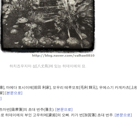
하치죠우지마 섬[八丈島]에 있는 히데이에의 묘.
], 마에다 토시이에[前田 利家], 모우리 테루모토[毛利 輝元], 우에스기 카게카츠[上杉
家]
[본문으로]
]
마번[薩摩藩]의 초대 번주(藩主).
[본문으로]
로 히데이에의 부인 고우히메[豪姫]의 오빠. 카가 번[加賀藩] 초대 번주.
[본문으로]