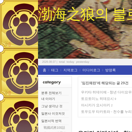
渤海之狼의 블
total
today
yesterday
2026.08.07
|
홈
태그
지역로그
미디어로그
방명록
'임진왜란'에 해당되는 글 29건
우키타 히데이에 - 청년 다이묘우
분류 전체보기
토요토미노 히데요시
내 이야기
9
아시카가 요시아키
2
그냥 생각난 것
토우도우 타카토라 - 천수를 누리
일본사 이것저것
일본서적 번역
戰國武將100話