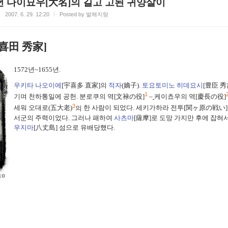
년 다이묘우[大名]의 길고 고된 귀양살이
2007. 6. 29. 12:20
Posted by 발해지랑
喜田 秀家
]
1572
년
~1655
년
.
우키타 나오이에
[
宇喜多
直家]
의
적자
(
嫡子
).
토요토미노
히데요시
[
豊臣
秀
1
기며
천하통일에
공헌.
분로쿠
의 역[
文禄の役]
–
케이쵸우
의 역[
慶長の役]
3
세워
오대로
(
五大老
)
의
한
사람이
되었다
.
세키가하라 전투
[
関
ヶ原
の戦い]
서군의
주력이었다. 그러나
패하여
사츠마
[
薩摩]
로
도망 가지만
후에
잡혀
우지마
[八丈
島]
섬으
로
유배당했다
.