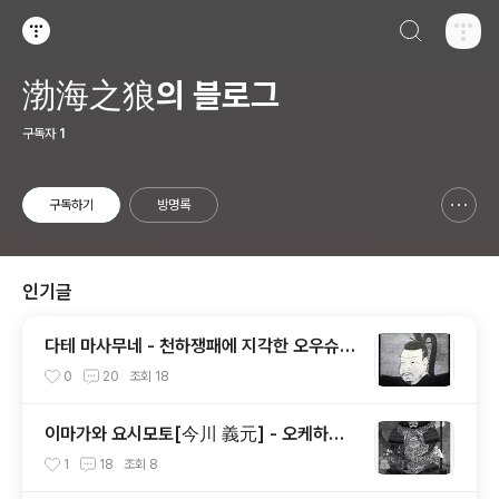
검색하기
티스토리
渤海之狼의 블로그
구독자
1
구독하기
방명록
신고하기 레이어
열기
인기글
다테 마사무네 - 천하쟁패에 지각한 오우슈우
패왕[奥州覇王]의 100만석 꿈
0
20
조회
18
이마가와 요시모토[今川 義元] - 오케하자
마[桶狭間]에 오명을 남긴 토우카이[東海]
1
18
조회
8
제일의 무장