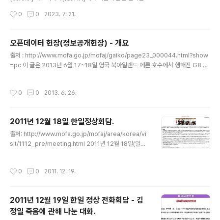
회담을 가졌으며, 그 개요는 아래와 같습니다.양정상은 내
협의가 실시되었습니다. 회담에는 후나코시 타케히로[船
작성시간
0
0
2023. 7. 21.
년 양국이 국교정상화 60주년을 맞이하는 것을 기반으로
越健裕] 아시아대양주 국장, 성 김 미국 대북담당 특별대
하여 인적교류 추진, 경제 협력, 안보 분야에서..
표 및 김건 한국 외교부 한반도평화교섭본부장이 참석했습
니다. 또 같은 날 삼자는 실무 만찬을 행했습니다. 후나코시
오픈데이터 헌장(정보공개헌장) - 개요
국장은 성 김 특별대표 및 김 본부장과 내일 21일에 걸쳐
글 내용
출처 : http://www.mofa.go.jp/mofaj/gaiko/page23_000044.html?show
각각 의견을 교환할 예정입니다. 이러한 기회를 통해 삼자
=pc 이 글은 2013년 6월 17~18일 영국 북아일랜드 에른 호수에서 행해진 G8 서
는 저번 주 12일 ICBM급 탄도미사일 발사와 19일 2발의
밋의 정상회의 공동선언문에서 언급된 ‘오픈 데이터 헌장’을 해석한 것이다. 세계는
탄도미사일 발사를 포함한 북한의 전례 없는 빈도와 태도
데이터나 정보를 이용한 기술이나 사회 미디어에 의해 촉진된 국제적인 움직임의 가
의 탄도미사일 발사를 강력히 비난하고, 이러한 도발 행위
작성시간
0
0
2013. 6. 26.
속을 눈 앞에서 보고 있다. 이는 보다 설명가능하며, 효율적이고 책임이 동반된 실효
는 지역 안보에 중대하고도 임박한 위협이자 국제사회에
적인 행정이나 비즈니스를 구축하고, 경제성장을 촉진하는 커다란 가능성을 가져다
대한 명백하고 심각한 도전이라는 인식..
준다. 오픈 데이터는, 이러한 세계적인 움직임의 중심에 있다. 데이터로의 접속은 인
2011년 12월 18일 한일정상회담.
간이나 조직의 생활을 개선하며, 국내 및 국가간 정보의 흐름을 개선하기 위한 시점
글 내용
이나 혁신을 진화시켜 간다...
출처: http://www.mofa.go.jp/mofaj/area/korea/vi
sit/1112_pre/meeting.html 2011년 12월 18일(일요
일) 오전 9시 10분부터 약 한 시간, 노다 요시히코[野田佳
彦] 총리대신은 쿄우토[京都]에서 방일 중인 이명박 한국
작성시간
0
0
2011. 12. 19.
대통령과 일한 정상회담을 행하였으며, 개요는 다음과 같
다(동석자 : 일본측부터 사이토우 츠요시[斎藤 勁] 내각관
방 부장관 외, 한국측에서 신각수 주일본 대사, 천영우 외교
2011년 12월 19일 한일 정상 전화회담 - 김
안보 수석비서관 외). 본 회담은 10월 일한 정상회담에서
정일 죽음에 관해 나눈 대화.
합의된 ‘셔틀외교’ 활성화의 실현이며, 양 정상은 17일 노
글 내용