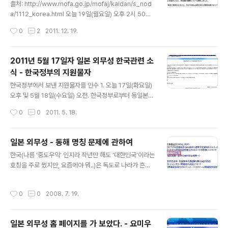
다 총리 주최의 정상만찬에서 대통령의 71살의 생일 축하
출처: http://www.mofa.go.jp/mofaj/kaidan/s_nod
및 41회째 결혼기념일(둘 다 12월 19일)을 축하하는 등을
a/1112_korea.html 오늘 19일(월요일) 오후 2시 50분
통해서 개인적 신뢰관계를 더욱 ..
즈음부터 약 10분간, 노다 요시히코[野田 佳彦] 내각총리
작성시간
0
2
2011. 12. 19.
대신은 이명박 한국대통령과 전화로 회담하였으며, 개요는
다음과 같습니다. 1. 이명박 대통령에게서, 김정일 북조선
국방위원장의 사거라는 긴급사태에 대해, 일한 정상 간에
2011년 5월 17일자 일본 외무성 한국관련 소
긴밀히 연대할 필요가 있다, 돌발사태에 대비하여 정보를
식 - 한국정부의 지원물자
면밀히 교환하며 긴밀하게 협력하고 싶다는 뜻의 발언이
글 내용
있었습니다. 2. 이에 대하여 노다 총리는, 이번 사태가 조선
한국정부에서 보낸 지원물자를 인수 1. 오늘 17일(화요일)
반도의 평화와 안정에 악영향을 주지 않기를 기대한다는
오후 및 5월 18일(수요일) 오전. 한국정부로부터 동일본
뜻을 말한 뒤, 오늘 오후 개최된 안전보장회의에서 (1) 정보
대지진의 피해지역에 보내기 위한 지원물자를 실은 비행기
작성시간
0
0
2011. 5. 18.
수집태세의 강화, (2) 한국을 포함한 관계국간 정보..
가 하네다 공항[羽田空港]에 도착할 예정입니다(도착시
각은 17일 21시 40분(JL094편), 18일 14:15(JL092
편)가 될 예정). 2. 이번 한국정부의 지원에는 피해지역의
일본 외무성 - 동해 명칭 문제에 관하여
요청에 따라 비누 1만개, 수건 5만1000장, 물수건 2590
글 내용
한국(나름 '중도우익' 인지라 작년만 해도 '대한민국'이라는
개, 실내화 700켤레를 수송하여, 이 물자들은 WFP(국제
호칭을 주로 썼지만, 요즘에야 뭐..)은 독도로 나라가 흔들
연합 세계 식량계획)의 협력도 얻어, 이와테 현 토오노 시
리고, 이런 기사("동해 일본해 아닌 한국해")로 승전가를 울
[岩手県 遠野市], 미야기 현 이시노마키 시[宮城県石
리고 있을 때, 일본은 다음 날 17일에 이렇게 역습을 하였
巻市], 후쿠시마 현 후쿠시마 시[福島県福島市], 야마가
작성시간
0
0
2008. 7. 19.
다. 저 붉은 칸을 클릭하면 다음과 같은 화면으로 이동한다.
타 현 카미노야마 시[山形県上山市]에 배포될 예정입니
저 화면에서 '개요(概要)'와 '본문(本文)'을 해석하였다. *
다. 한국정부는 예..
地図リスト(PDF) -> 지도 리스트(PDF)는 차후 번역하
일본 외무성 홈 페이지를 가 보았다. - 요미우
겠다. 개요(概要) < http://www.mofa.go.jp/mofaj/ar