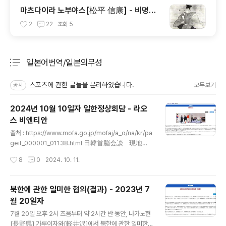
마츠다이라 노부야스[松平 信康] - 비명횡
사한 이에야스[家康]의 적자
2
22
조회
5
일본어번역/일본외무성
분류 전체보기
주요 글 목록
스포츠에 관한 글들을 분리하였습니다.
모두보기
공지
2024년 10월 10일자 일한정상회담 - 라오
스 비엔티안
글 내용
출처 : https://www.mofa.go.jp/mofaj/a_o/na/kr/pa
geit_000001_01138.html 日韓首脳会談 現地時
間10月10日午後3時45分（日本時間同日午後5時
작성시간
8
0
2024. 10. 11.
45分）から約40分間、ASEAN関連首脳会議に出
席するためラオス・ビエンチャンを訪問中の石破茂
内閣総理大臣は、尹錫悦（ユン・ソンニョwww.m
북한에 관한 일미한 협의(결과) - 2023년 7
ofa.go.jp ASEAN 관련 정상회의 참석차 라오스 비엔티
월 20일자
안을 방문 중인 이시바 시게石破茂 내각총리대신은, 현지
글 내용
시간 10월 10일 오후 3시 45분(일본시간 같은 날 오후 5
7월 20일 오후 2시 즈음부터 약 2시간 반 동안, 나가노현
시 45분)부터 약 40분간 윤석열 한국 대통령과 한일정상
[長野県] 가루이자와[軽井沢]에서 북한에 관한 일미한