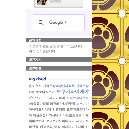
발해지랑
공지사항
스포츠에 관한 글들을 분리하였습니다.
아직 정리중입니다.
최근기사
최근댓글
혼노우지
전국무장의말년과최후
전국무장
토쿠가와이에야
100
쿠로다죠스이
스
요도도노
세키가하라
시바료우타로우
아!힘들다정말
임진왜란참전무장
노부나가
마에다토시이에
임진왜란
토쿠가와히데타
다
패권초창기의시대
키타노만도코로
아케
치미츠히데
토요토미노히데요리
세키가하
라전쟁
센고쿠의_여성
이시다미츠나리
카