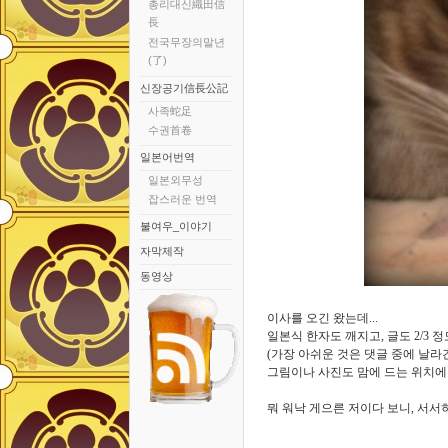
총리대신織田信
長
전국무장의말년
(了)
신장공기信長公記
사족蛇足
수권首卷
일본어번역
일본외무성
잡스러운 번역
불여우_이야기
자막제작
동영상
이사를 오긴 왔는데...
일본식 한자도 깨지고, 글도 2/3 정
(가장 아쉬운 것은 댓글 중에 날라간
그림이나 사진도 맘에 드는 위치에 있
뭐 워낙 게으른 저이다 보니, 서서히.