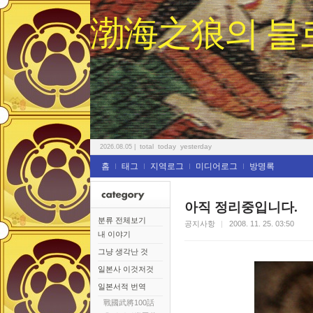
渤海之狼의 블
total
today
yesterday
2026.08.05
|
홈
태그
지역로그
미디어로그
방명록
아직 정리중입니다.
분류 전체보기
공지사항
2008. 11. 25. 03:50
내 이야기
그냥 생각난 것
일본사 이것저것
일본서적 번역
戰國武將100話