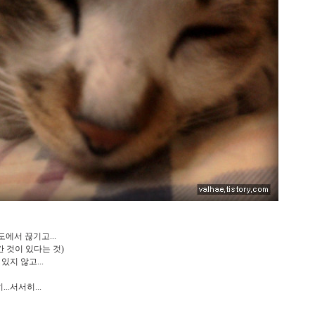
도에서 끊기고...
 것이 있다는 것)
지 않고...
..서서히...