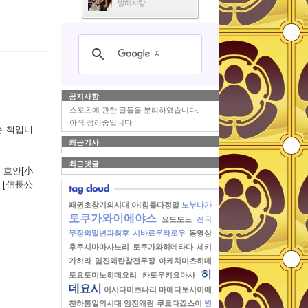
발해지랑
공지사항
스포츠에 관한 글들을 분리하였습니다.
아직 정리중입니다.
쓴 책입니
최근기사
최근댓글
 호안[小
기[信長公
패권초창기의시대
아!힘들다정말
노부나가
토쿠가와이에야스
요도도노
전국
무장의말년과최후
시바료우타로우
동영상
후쿠시마마사노리
토쿠가와히데타다
세키
가하라
임진왜란참전무장
아케치미츠히데
히
토요토미노히데요리
카토우키요마사
데요시
이시다미츠나리
마에다토시이에
천하통일의시대
임진왜란
쿠로다죠스이
병