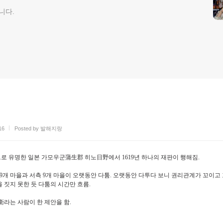
니다.
16
Posted by 발해지랑
으로 유명한 일본 가모우군
蒲生郡
히노
日野
에서
1619
년 하나의 재판이 행해짐
.
9
개 마을과 서측
9
개 마을이 오랫동안 다툼
.
오랫동안 다투다 보니 권리관계가 꼬이고
 짓지 못한 듯 다툼의 시간만 흐름
.
衛
라는 사람이 한 제안을 함
.