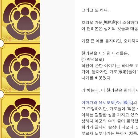
그리고 또 하나.
호리오 가문[堀尾家]이 소장하다
이 천리본은 상기의 것들과 대동
가장 큰 예를 들자먀면, 오케하
천리본을 제외한 버전들은,
(대략적으로)
작전에 관한 이야기는 하나도 하
기에, 돌아가던 가로(家老)들이
나가를 비웃었다.
라 하는데, 이 천리본은 회의에서
이마가와 요시모토[今川義元]
의
고 주장하지만, 가로들이 '적은 
이라는 굉장한 성을 가지고 있으
성하다 아군의 수가 줄어 몰락했
회의가 끝나서 술상이 나오나, 
부르자 노부나가는 북까지 쳐줌.