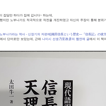
 잡담만 하다가 집에 갑시다~ 하는데,
했지만 노부나가도 적극적으로 작전을 개진하였고 자신의 주장이 통해 분위
 노부나가라는 역사 - 신장기의 저편에[織田信長という歴史―『信長記』の彼方
에서 단어로만 보았는데, 근래
나이시 선생乃至政彦의 웹연제 글
에서 이 책