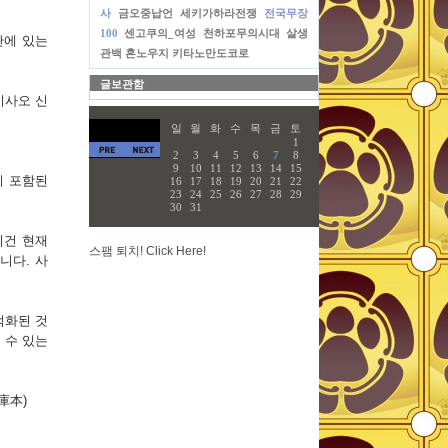
사
금오중납언
세키가하라전쟁
전국무장
100
센고쿠의_여성
천하포무의시대
살생
관에 있는
관백
혼노우지
키타노만도코로
글보관함
이사오 신
일
월
화
수
목
금
토
1
2
3
4
5
6
7
8
9
10
11
12
13
14
15
 포함된
16
17
18
19
20
21
22
23
24
25
26
27
28
29
30
31
이건 현재
스팸 퇴치! Click Here!
니다. 사
적화된 것
 수 있는
庫本)