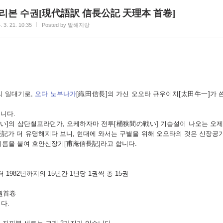
리본 수권[現代語訳 信長公記 天理本 首卷]
. 3. 21. 10:35
Posted by 발해지랑
 일대기로,
오다 노부나가
[織田信長]의 가신 오오타 규우이치[太田牛一]가 
니다.
い]의 삼단철포라던가, 오케하자마 전투[桶狭間の戦い] 기습설이 나오는 오제
記가 더 유명해지다 보니, 현대에 와서는 구별을 위해 오오타의 것은 신장공
 이름을 붙여 호안신장기[甫庵信長記]라고 합니다.
1982년까지의 15년간 1년당 1권씩 총 15권
권首卷
다.