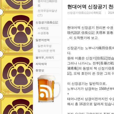
총리대신織田信
長
현대어역 신장공기 천
전국무장의말년
신장공기信長公記/사족蛇足
2024
(了)
신장공기信長公記
현대어역 신장공기 천리본 수권
사족蛇足
現代語訳 信長公記 天理本 首卷
수권首卷
..이 도착했기에 보고.
일본어번역
일본외무성
신장공기는 노부나가織田信長의
잡스러운 번역
다.
불여우_이야기
원래 이름은 신장기[信長記]였습
그러나 나가시노 전투[長篠の戦
자막제작
瀬甫庵]의 동명의 책 신장기信長
동영상
記], 오제 호안이 쓴 것은 그의
이 신장공기는 일반적으로,
노부나가가 상경하는 1568년부터 
+
태어나면서 상경이전까지인 수
해서 총 16권으로 알려져 있습니