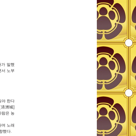
가가 말했
면서 노부
워야 한다
[清洲城]
사람은 농
다며 노래
향했다.