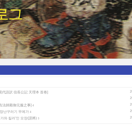
로그
2
現代語訳 信長公記 天理本 首卷]
2
2
여[吉法師殿御元服之事]
4
2
-장난꾸러기 무예가
4
2
가와 킬러'인 모장(謨將)
3