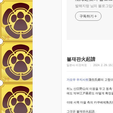
발해지랑 님의 블로그입
구독하기
불재판火起請
일본사 이것저것
2024. 2. 29. 15:
가모우 우지사토
蒲生氏郷
의 고향
히노 산
日野山
의 이용을 두고 동측
에도 막부
江戸幕府
도 어떻게 확정을
이때 서쪽 마을 측의 카쿠베에
角兵
그것은 불재판
火起請
.