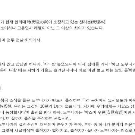
가 현재 텐리대학(天理大学)이 소장하고 있는 천리본(天理本).
소이하나 고유명사 레벨이 아닌 그 이상의 차이가 있습니다.
자마 전투 전날 회의에서,
지 않고 잡담만 하다가, '자~ 밤 늦었으니까 이제 집에들 가지~'하고 노부나
 '운이 다할 때는 지혜의 거울도 흐려진다더니 바로 이걸 보고 하는 말인 듯'하
,
 침공 소식을 들은 노부나가가 반드시 출진하여 국경 근처에서 요시모토와 싸
4만5천. 우리는 그것의 10분의 1밖에 없습니다. 거기에 우리에게는 키요스 성
니 농성합시다'며 출진을 반대 하자, 노부나가는 '야스미 우콘[安見右近]이란 
다.'며 끝까지 출진을 주장하여 관철시킴.
노부나가의 결전주장이 채택되어 분위기가 죽자, 부하 중 하나가 분위기 띄운
 그렇게 시끌벅적한 술잔치가 벌어지고, 술잔치가 끝나자 노부나가는 침소로 