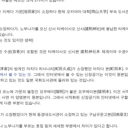
 자필본 세트는 크게 2가지가 있습니다.
은 이케다 가문[池田家]이 소장하다 현재 오카야마 대학[岡山大学] 부속 도서
소장하다가, 노부나가를 모신 신사 타케이사오 신사(建勲神社)에 봉납한 타케
있습니다.
는 것도 있지만 생략)
 수권(首卷)이 포함된 것은 타케이사오 신사본
建勲神社本
체계이며 수권이
島津家]의 방계인 마치다 히사나리[町田久成]가 소장했던 마치다 본(町田本). 
에서 볼 수 있는 것
. 그래서 인터넷에서 볼 수 있는 신장공기는 이것이 원본입
하고 있는 것도 일본 국회도서관에 올라와 있는 것입니다.
 코노에 가문의 별칭인 요우메이[陽明]가 붙은 요우메이본(陽明本). 이건 서
 사면 이 양명본이 원본입니다. 그래서 서적화된 신장공기와 인터넷에서 구할
게 다른 부분이 있습니다.
]가 소장했었다가 현재 동경대도서관이 소장하고 있는 구남규문고본(旧南葵文
나 노부나가를 부르는 호칭 등의 세세한 부분에서 차이가 있다고 합니다.