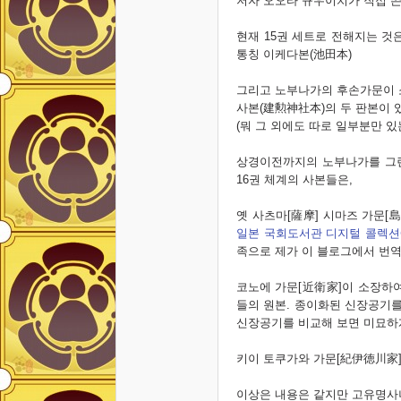
저자 오오타 규우이치가 직접 쓴
현재 15권 세트로 전해지는 것
통칭 이케다본(池田本)
그리고 노부나가의 후손가문이 
사본(建勲神社本)
의 두 판본이 
(뭐 그 외에도 따로 일부분만 있
상경이전까지의 노부나가를 그린
16권 체계의 사본들은,
옛 사츠마[薩摩] 시마즈 가문[
일본 국회도서관 디지털 콜렉션
족으로 제가 이 블로그에서 번역
코노에 가문[近衛家]이 소장하여
들의 원본. 종이화된 신장공기를
신장공기를 비교해 보면 미묘하
키이 토쿠가와 가문[紀伊徳川家
이상은 내용은 같지만 고유명사