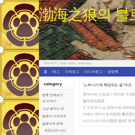
渤海之狼의 블
total
today
yesterday
2026.08.07
|
홈
태그
지역로그
미디어로그
방명록
'노부나가'에 해당되는 글 76건
현대어역 신장공기 천리본 수권[
분류 전체보기
불재판火起請
내 이야기
3. 킷포우시 님 관례식에 대하
그냥 생각난 것
마에다 케이지로우[前田 慶次郎]
일본사 이것저것
사나다 마사유키[真田 昌幸]-'토쿠
일본서적 번역
戰國武將100話