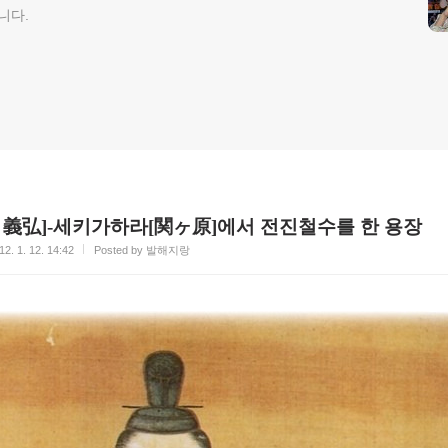
니다.
 義弘]-세키가하라[関ヶ原]에서 전진철수를 한 용장
12. 1. 12. 14:42
Posted by 발해지랑