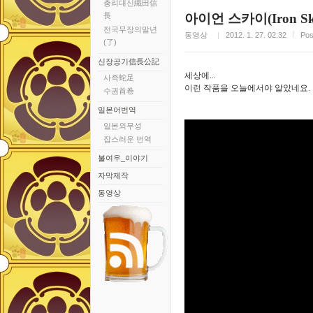
총리대신織田信
長
아이언 스카이(Iron Sk
전국무장의말년
동영상
2012. 1. 27. 02:32
Po
(了)
신장공기信長公記
세상에...
사족蛇足
이런 작품을 오늘에서야 알았네요.
수권首卷
일본어번역
일본외무성
잡스러운 번역
불여우_이야기
자막제작
동영상