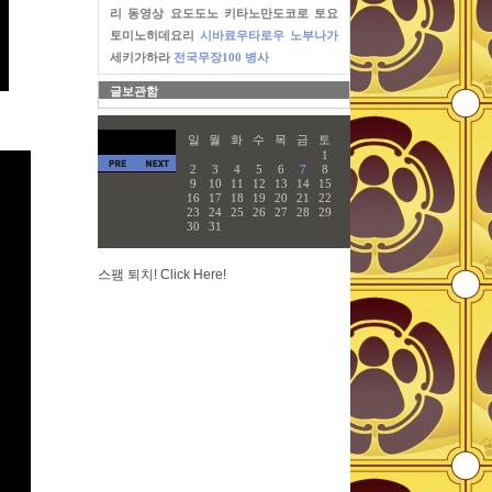
리
동영상
요도도노
키타노만도코로
토요
토미노히데요리
시바료우타로우
노부나가
세키가하라
전국무장100
병사
글보관함
일
월
화
수
목
금
토
1
2
3
4
5
6
7
8
9
10
11
12
13
14
15
16
17
18
19
20
21
22
23
24
25
26
27
28
29
30
31
스팸 퇴치! Click Here!