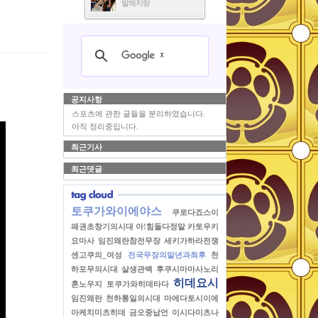
발해지랑
공지사항
스포츠에 관한 글들을 분리하였습니다.
아직 정리중입니다.
최근기사
최근댓글
토쿠가와이에야스
쿠로다죠스이
패권초창기의시대
아!힘들다정말
카토우키
요마사
임진왜란참전무장
세키가하라전쟁
센고쿠의_여성
전국무장의말년과최후
천
하포무의시대
살생관백
후쿠시마마사노리
히데요시
혼노우지
토쿠가와히데타다
임진왜란
천하통일의시대
마에다토시이에
아케치미츠히데
금오중납언
이시다미츠나