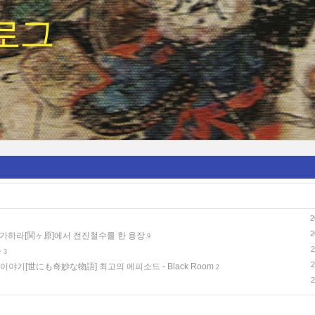
로그
2
2
키가하라[関ヶ原]에서 전진철수를 한 용장
9
2
라
3
2
야기[世にも奇妙な物語] 최고의 에피소드 - Black Room
2
2