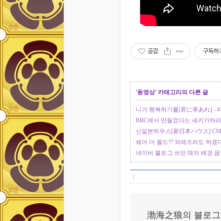
공감
구독하
'
동영상
' 카테고리의 다른 글
니가 행복하기를[君に幸あれ] - 
BBC에서 만들었다는 세키가하
신일본하우스[新日本ハウス] C
쉐어 더 월드?? 와레즈라도 하겠
네이버 블로그 쓰던 때의 배경 음
渤海之狼의 블로그