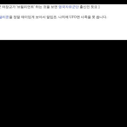
군 여장교가 '브릴리언트' 하는 것을 보면
영국자유군단
출신인 듯요 ]
탈리온
을 정말 재미있게 보아서 말입죠. 나치에 UFO면 사족을 못 씁니다.