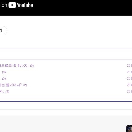
기
타오르즈[タオルズ]
201
(0)
라
201
(3)
M
201
(0)
다는 말이더냐?
201
(2)
악.
201
(4)