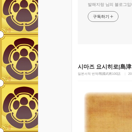
발해지랑 님의 블로그입
구독하기
시마즈 요시히로[島津
일본서적 번역/戰國武將100話
20