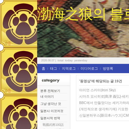
渤海之狼의 블
total
today
yesterday
2026.08.07
|
홈
태그
지역로그
미디어로그
방명록
'동영상'에 해당되는 글 19건
아이언 스카이(Iron Sky)
분류 전체보기
시마즈 요시히로[島津 義弘]-세
내 이야기
BBC에서 만들었다는 세키가하
그냥 생각난 것
(개인적으로 생각하기에) 기묘한 이
일본사 이것저것
신일본하우스[新日本ハウス] CM
일본서적 번역
戰國武將100話