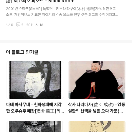
語] 최고의 에피소드 - Black Room
글 내용
2001년 스마프[SMAP] 특별편 - 키무라 타쿠야[木村 拓哉]가 담당한 에피
소드. 개인적으로 기묘한 이야기의 각종 요소를 전부 갖춘 최고의 수작이라고
생각함.
0
2
2011. 6. 16.
이 블로그 인기글
다테 마사무네 - 천하쟁패에 지각
삿사 나리마사(佐々 成政) – 엄동
한 오우슈우 패왕[奥州覇王]의 1
설한의 산맥을 넘은 오다 가문(織
00만석 꿈
田家)의 맹장