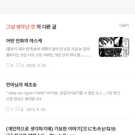
더보기
그냥 생각난 것
의 다른 글
어떤 만화의 야스케
글 내용
(짤방의 대사 번역)늙어 여명이 얼마 안 남은 지금.눈 앞에
펼쳐지는 것은 나의 고향. 바라는 것은 단지 하나 뿐.........
죽기 전에 단 한번고향의 대지를 이 발로 밟아보고 싶소. 타
2
2
2025. 3. 31.
다나가 공의 힘으로이 소원을 들어주십시오.부디! 부디!! =
=== 요근래 어새신 크리드 새도우즈의 야스케로 시끄러웠
다보니 생각나는 작품.짤방은 만화 '시구루이'로 유명한 난
민아님의 체조송
죠우 노리오南條範夫의 소설 스루가성 어전시합駿河城
글 내용
御前試合을 만화화한실력 ~스루가성어전시합~腕～駿
" data-ke-type="html">HTML 삽입미리보기할 수 없는 소스 ...그냥 웃으
河城御前試合～의 망향望鄕편의 한 장면. ==== 역사
시면 된다고 생각합니다.
상 야스케는 혼노우 사의 변本能寺の変 때 노부나가織田
信長의 죽음을 알게된 후 그의 후계자 노부타다織田信忠
1
0
2013. 5. 20.
에게로 가서 싸우다 항복. 아케치 '더 반란군노무새끼' 미츠
히데明智光秀는 그런 그를 보고는 '흑인는 동..
(개인적으로 생각하기에) 기묘한 이야기[世にも奇妙な物