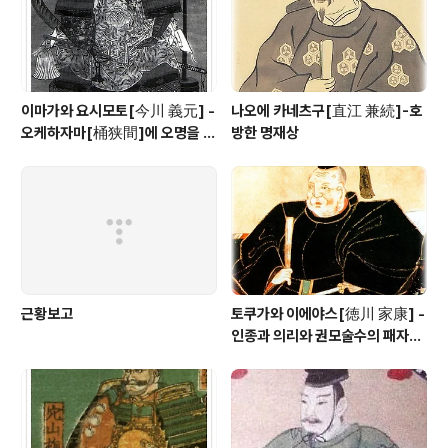
이마가와 요시모토[今川 義元] -
나오에 카네츠구[直江 兼続]-호
오케하자마[桶狭間]에 오명을 남
방한 명재상
긴 토우카이[東海] 제일의 무장
근황보고
토쿠가와 이에야스[徳川 家康] -
인종과 의리와 권모술수의 패자
(覇者)