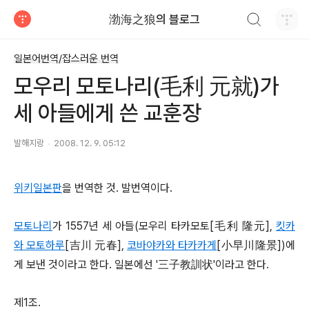
검색하기
渤海之狼의 블로그
티스토리
일본어번역/잡스러운 번역
모우리 모토나리(毛利 元就)가
세 아들에게 쓴 교훈장
발해지랑
2008. 12. 9. 05:12
위키일본판
을 번역한 것. 발번역이다.
모토나리
가 1557년 세 아들(모우리 타카모토[毛利 隆元],
킷카
와 모토하루
[吉川 元春],
코바야카와 타카카게
[小早川隆景])에
게 보낸 것이라고 한다. 일본에선 '三子教訓状'이라고 한다.
제1조.