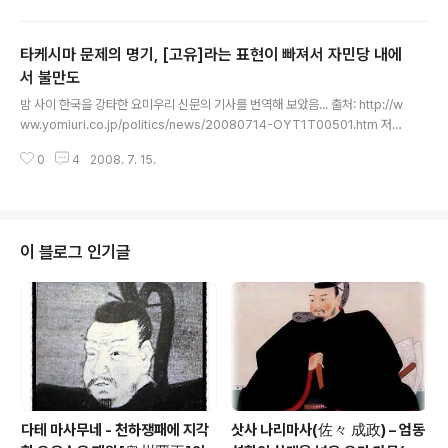
유학생의 존재감이었습니다. 물론 중국인 학생도 많습니다
만, 그보다는 한국인 유학생의 급격한 증가가 인상적입니
타케시마 문제의 명기, [고유]라는 표현이 빠져서 자민당 내에
다. 현재 스텐퍼드에 있는 한국인 대학원생수는 395명. 1
995년의 159명에 비해 2배 이상으로 증가했습니다. 이제
서 불만도
글 내용
한국인 대학원생은 중국(대학원생수 457명), 인도(382
밤 사이 한국을 강타한 요미우리 신문의 기사를 번역해 보았음... 출처: http://w
명)와 어깨를 나란히 하는 스텐퍼드의 일대 ..
ww.yomiuri.co.jp/politics/news/20080714-OYT1T00501.htm 저
자: 読売新聞 게재시간: 2008年7月14日22時34分 정부가 중학교 사회 교
0
4
2008. 7. 15.
과서의 새로운 학습지도 요령해설서에 타케시마(竹島) 문제를 처음으로 명기
한 것은, 타케시마의 소유에 관해서 지금까지의 교육이 불충분하다고 판단했기
때문이다. 단지, 한국 측은 강하게 반발하고 있어, 일한 관계에 악영향을 끼칠 것
이라 염려되고 있다. 타케시마 문제를 둘러싸고는, 2005년 3월, 나카야마 나리
아키[中山 成彬] 문부과학상(당시)이 국회에서 "다음 번 학습지도 요령에서는
이 블로그 인기글
확실히 써야 할 것이다"고 답변하여, 이번 학습지도 요령의 개정..
다테 마사무네 - 천하쟁패에 지각
삿사 나리마사(佐々 成政) – 엄동