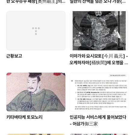
한 오우슈우 패왕[奥州覇王]의 1
설한의 산맥을 넘은 오다 가문(織
00만석 꿈
田家)의 맹장
근황보고
이마가와 요시모토[今川 義元] -
오케하자마[桶狭間]에 오명을 남
긴 토우카이[東海] 제일의 무장
키타바타케 토모노리
인공지능 서비스에게 물어보았다
- 어삼가御三家