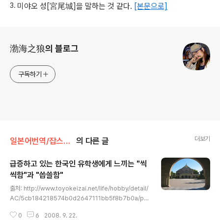
미야오 성[宮尾城]을 말하는 것 같다.
[본문으로]
로그 정보
渤海之狼의 블로그
구독하기
더보기
일본어번역/잡스러운 번역
의 다른 글
급증하고 있는 한국인 유학생에게 느끼는 "씩
씩함"과 "씁쓸함"
글 내용
출처: http://www.toyokeizai.net/life/hobby/detail/
AC/5cb184218574b0d2647111bb5f8b7b0a/pa
ge/1/ 저자: 사사키 노리히코 스탠퍼드(Leland Stanfor
0
6
2008. 9. 22.
d Junior University)에 와서가장 먼저 놀란 것은 한국인