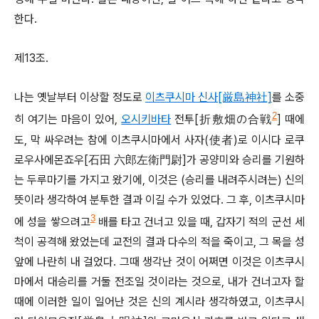
한다.
제13조.
나는 옛날부터 이상할 정도로
이츠쿠시마 신사[厳島神社]
를 소중
2
히 여기는 마음이 있어,
오시키바타
전투[折敷畑の合戦
] 때에
도, 막 싸우려는 참에 이츠쿠시마에서 사자(使者)로 이시다 로쿠
로우사에몬죠우[石田 六郎左衛門尉]가 공양미와 승리를 기원하
는 두루마기를 가지고 왔기에, 이것은 (승리를 내려주시려는) 신의
뜻이라 생각하여 분투한 결과 이길 수가 있었다. 그 후, 이츠쿠시마
3
에 성을 쌓으려고
배를 타고 건너고 있을 때, 갑자기 적의 군선 세
척이 공격해 왔었는데 교전의 결과 다수의 적을 죽이고, 그 목을 성
앞에 나란히 내 걸었다. 그때 생각난 것이 어쩌면 이것은 이츠쿠시
마에서 대승리를 거둘 전조일 것이라는 것으로, 내가 건너고자 할
때에 이러한 일이 일어난 것은 신의 계시라 생각하였고, 이츠쿠시