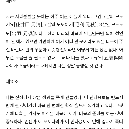
제9조.
지금 사리분별을 못하는 아주 어린 애들이 있다. 그건 7살의 모토
키요[穂井田 元清], 6살의 모토아키[毛利 元秋], 3살인 모토토
1
모[出羽 元倶]이다
. 장래 머리와 마음이 남들만큼만 되어 성인
이 된 애가 있으면 가련하게 여겨 어디 먼 곳에라도 땅을 나누어 주
길 바란다. 만약 우둔하고 좆병진이라면 어떻게 하든 상관 없다. 아
무런 도움을 줄 필요도 없다. 그러나 니들 셋과 고류우[五龍]와의
사이가 조금이라도 나빠지면 나는 정말 불행할 것 같다.
제10조.
나는 전쟁에서 많은 생명을 죽게 만들었다. 이 인과응보를 반드시
받게 될 것이기에 마음 한 편에선 항상 슬프게 생각하고 있다. 그렇
기에 너희들 각자도 이것을 마음에 새겨, 마음의 준비를 하는 것이
중요하다. 언젠가 이 모토나리가 이 인과응보로 인해 갑자기 죽더