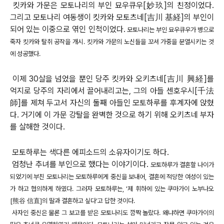
킷카와 가문은 모토나리의 부인 묘우큐우[妙玖]의 친정이었다.
그리고 모토나리 여동생이 킷카와 모토츠네[吉川 基経]의 부인이
되어 있는 이중으로 엮인 인척이었다.
모토나리는 부인 묘우큐우가 병으로
죽자 킷카와 탈취 공작을 개시. 킷카와 가문의 노신들을 꼬셔 가중을 분열시키는 것
에 성공했다.
이제 30살을 넘었을 뿐인 당주 킷카와 오키츠네[吉川 興経]를
억지로 당주의 자리에서 끌어내리고는, 그의 아들 센호우시[千法
師]를 제쳐 두고서 자신의 둘째 아들인 모토하루를 후계자에 앉혔
다. 거기에 이 가문 강탈을 완벽한 것으로 하기 위해 오키츠네 부자
를 살해한 것이다.
모토하루는 색다른 에피소드의 소유자이기도 하다.
엄청난 추녀를 부인으로 했다는 이야기이다.
모토하루가 결혼할 나이가
되었기에 부친 모토나리는 모토하루에게 중신을 보내어, 결혼에 적당한 여성이 있는
가 하고 협의하게 하였다. 그러자 모토하루는, '제 휘하에 있는 쿠마가이 노부나오
[熊谷 信直]의 딸과 결혼하고 싶다’고 답한 것이다.
사자인 중신은 물론 그 보고를 받은 모토나리도 깜짝 놀랐다. 왜냐하면 쿠마가이의