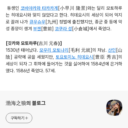
동생인
코바야카와 타카카게
[小早川 隆景)와는 달리 모토하루
는 히데요시와 맞지 않았다고 한다. 히데요시의 세상이 되어 억지
로 끌려 나가
큐우슈우
[
九州] 정벌에 출진했지만, 종군 중 등에 악
성 종양이 생겨
부젠
[
豊前]
코쿠라 성
[
小倉城]에서 죽었다.
[깃
카와 모토하루(
吉川
元春
)]
1530년 태어났다.
모우리 모토나리
[毛利 元就]의 차남.
산인
[
山
陰] 공략에 공을 세웠지만,
토요토미노 히데요시
[豊臣 秀吉]의
세상이 되자 그 휘하에 들어가는 것을 싫어하여 1584년에 은거하
였다. 1586년 죽었다. 57세.
로그 정보
渤海之狼의 블로그
구독하기