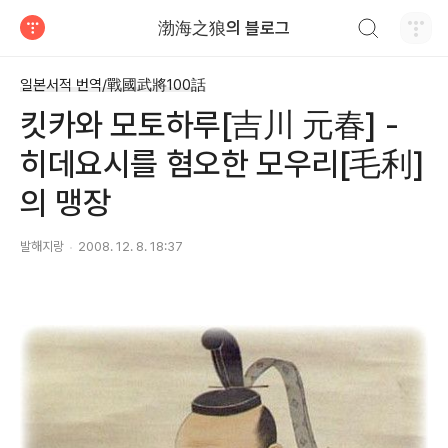
검색하기
渤海之狼의 블로그
티스토리
일본서적 번역/戰國武將100話
킷카와 모토하루[吉川 元春] -
히데요시를 혐오한 모우리[毛利]
의 맹장
발해지랑
2008. 12. 8. 18:37