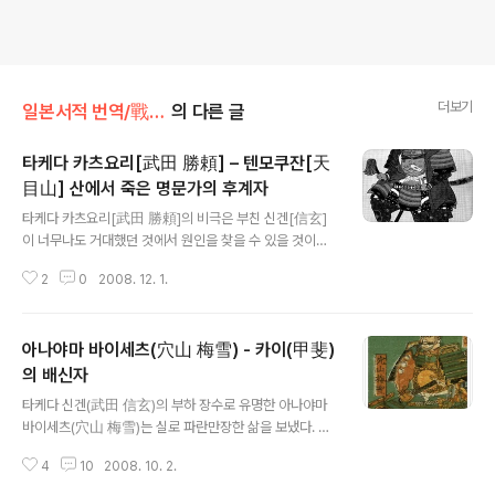
더보기
일본서적 번역/戰國武將100話
의 다른 글
타케다 카츠요리[武田 勝頼] – 텐모쿠잔[天
目山] 산에서 죽은 명문가의 후계자
글 내용
타케다 카츠요리[武田 勝頼]의 비극은 부친 신겐[信玄]
이 너무나도 거대했던 것에서 원인을 찾을 수 있을 것이다.
신겐이 죽은 뒤 그 대단했던 다케다 가문[武田家]에 불길
2
0
2008. 12. 1.
한 그림자가 드리운다. 오직 신겐이라는 거인과의 끈으로
이어져 있던 노신(老臣)이나 숙장(宿將)들 사이에 어린 카
츠요리[勝頼]를 얕보는 경향이 나타나기 시작한 것이다.
아나야마 바이세츠(穴山 梅雪) - 카이(甲斐)
신겐이 죽은 지 11일째에 카츠요리는 숙장들에게 '소홀함
이 없도록 하겠다'는 기청문(起請文)을 쓰지 않으면 안 되
의 배신자
글 내용
었다. 카츠요리에게는 초조함이 있었다. 빨리 자신의 능력
타케다 신겐(武田 信玄)의 부하 장수로 유명한 아나야마
을 보여주어서 노신들의 콧대를 꺾고 싶었다. 신겐은 “3년
바이세츠(穴山 梅雪)는 실로 파란만장한 삶을 보냈다. 그
간 죽음을 숨겨라. 병사를 일으키지 말고 영토를 지켜라”하
는 용모가 특이했다고 한다. 거기에 에비스(えびす(모습))
고 유언을 남겼지만, 카츠요리는 그것을 기다릴 수 없었다.
4
10
2008. 10. 2.
나 다이고쿠텐(大黒天(모습))이 입고 있는듯한 카미코로
토쿠가와 이에야스[徳川 家康]가 도발..
모(紙衣 – 두꺼운 종이에 과일인 감의 즙을 발라 만든 천)