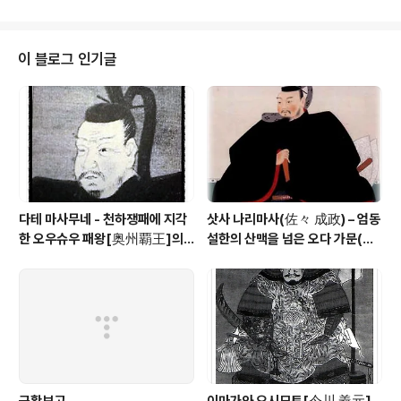
로 된 하오리(羽織)나 옷을 입고 거리를 활보했다. 남과 다
른 것을 좋아하는 성격이었던 듯 하다. 품행은 특이했지만
붓글씨는 상당히 뛰어났다고 한다. 주가(主家)인 타케다
이 블로그 인기글
(武田) 가문과는 대단히 짙은 혈연으로 이어져 있었다. 즉,
타케다 가문의 선조 노부타케(信武)의 넷째 아들인 시로우
요시타케(四郎 義武)가 카이(甲斐)의 아나야마(穴山)를
영지(領地)로 삼아서는 아나야마 씨(氏)를 칭했다..
다테 마사무네 - 천하쟁패에 지각
삿사 나리마사(佐々 成政) – 엄동
한 오우슈우 패왕[奥州覇王]의 1
설한의 산맥을 넘은 오다 가문(織
00만석 꿈
田家)의 맹장
근황보고
이마가와 요시모토[今川 義元] -