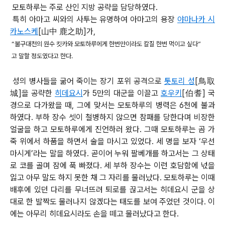
모토하루는 주로 산인 지방 공략을 담당하였다.
특히 아마고 씨와의 사투는 유명하여 아마고의 용장
야마나카 시
카노스케
[
山中 鹿之助]가,
“불구대천의 원수 킷카와 모토하루에게 한번만이라도 칼질 한번 먹이고 싶다”
고 말할 정도였다고 한다.
성의 병사들을 굶어 죽이는 장기 포위 공격으로
톳토리 성
[
鳥取
城]을 공략한
히데요시
가 5만의 대군을 이끌고
호우키
[
伯耆] 국
경으로 다가왔을 때, 그에 맞서는 모토하루의 병력은 6천에 불과
하였다. 부하 장수 셋이 철병하지 않으면 참패를 당한다며 비장한
얼굴을 하고 모토하루에게 진언하러 왔다. 그때 모토하루는 곰 가
죽 위에서 하품을 하면서 술을 마시고 있었다. 세 명을 보자 ‘우선
마시게’라는 말을 하였다. 곧이어 누워 팔베개를 하고서는 그 상태
로 코를 골며 잠에 푹 빠졌다. 세 부하 장수는 이런 호담함에 넋을
잃고 아무 말도 하지 못한 채 그 자리를 물러났다. 모토하루는 이때
배후에 있던 다리를 무너뜨려 퇴로를 끊고서는 히데요시 군을 상
대로 한 발짝도 물러나지 않겠다는 태도를 보여 주었던 것이다. 이
에는 아무리 히데요시라도 손을 떼고 물러났다고 한다.