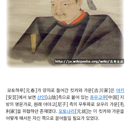
모토하루[元春]가 양자로 들어간 킷카와 가문[吉川家]은
아키
[
安芸]에서 보면
산인
[
山陰]측으로 붙어 있는
츄우고쿠
[
中国] 지
방의 명문가로, 원래 아마고[尼子] 측의 무투파로 모우리 가문[毛
利家]을 위협하던 존재였다.
모토나리
[元就]는 이 킷카와 가문을
어떻게 해서든 자신 쪽으로 끌어들일 필요가 있었다.