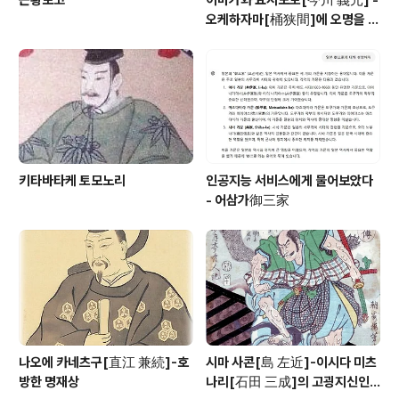
오케하자마[桶狭間]에 오명을 남
긴 토우카이[東海] 제일의 무장
키타바타케 토모노리
인공지능 서비스에게 물어보았다
- 어삼가御三家
나오에 카네츠구[直江 兼続]-호
시마 사콘[島 左近]-이시다 미츠
방한 명재상
나리[石田 三成]의 고굉지신인