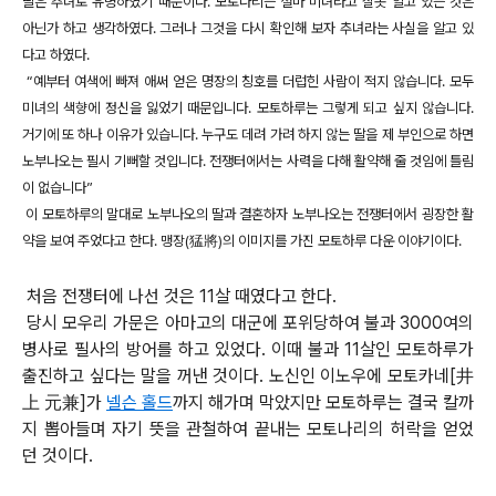
딸은 추녀로 유명하였기 때문이다. 모토나리는 설마 미녀라고 잘못 알고 있는 것은
아닌가 하고 생각하였다. 그러나 그것을 다시 확인해 보자 추녀라는 사실을 알고 있
다고 하였다.
“예부터 여색에 빠져 애써 얻은 명장의 칭호를 더럽힌 사람이 적지 않습니다. 모두
미녀의 색향에 정신을 잃었기 때문입니다. 모토하루는 그렇게 되고 싶지 않습니다.
거기에 또 하나 이유가 있습니다. 누구도 데려 가려 하지 않는 딸을 제 부인으로 하면
노부나오는 필시 기뻐할 것입니다. 전쟁터에서는 사력을 다해 활약해 줄 것임에 틀림
이 없습니다”
이 모토하루의 말대로 노부나오의 딸과 결혼하자 노부나오는 전쟁터에서 굉장한 활
약을 보여 주었다고 한다.
맹장(猛將)의 이미지를 가진 모토하루 다운 이야기이다.
처음 전쟁터에 나선 것은 11살 때였다고 한다.
당시 모우리 가문은 아마고의 대군에 포위당하여 불과 3000여의
병사로 필사의 방어를 하고 있었다. 이때 불과 11살인 모토하루가
출진하고 싶다는 말을 꺼낸 것이다. 노신인 이노우에 모토카네[井
上 元兼]가
넬슨 홀드
까지 해가며 막았지만 모토하루는 결국 칼까
지 뽑아들며 자기 뜻을 관철하여 끝내는 모토나리의 허락을 얻었
던 것이다.