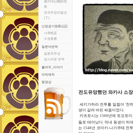
총리대신織田信
長
전국무장의말년
(了)
신장공기信長公記
사족蛇足
수권首卷
일본어번역
일본외무성
잡스러운 번역
불여우_이야기
자막제작
동영상
전도유망했던 와카사 소장
세키가하라 전투를 일컬어
'
천하
생이 갈려 버린 싸움이었다
.
카츠토시는
1569
년
에
토요토미
들로 태어났다
.
막내 동생이 히
는
1548
년
코마키
-
나가쿠테 전