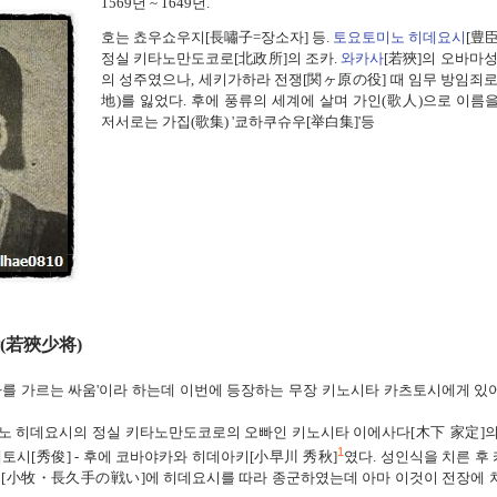
1569
년
~ 1649
년
.
호는
쵸우쇼우지
[
長嘯子
=
장소자
]
등
.
토요토미노 히데요시
[
豊臣
정실 키타노만도코로
[
北政所]
의 조카
.
와카사
[
若狹]
의 오바마
성
의
성주였으나
,
세키가하라
전쟁[
関ヶ原の役] 때 임무 방임죄로
地
)
를 잃었다
.
후에 풍류의 세계에 살며
가인
(
歌人
)
으로 이름
저서로는 가집
(
歌集
) '
쿄하쿠슈우
[
举白集
]'
등
(
若狹少将
)
를 가르는 싸움'
이라 하는데
이번에 등장하는 무장 키노시타 카츠토시에게 있
노 히데요시의 정실 키타노만도코로의 오빠인 키노시타 이에사다
[
木下 家定]
의
1
데토시
[
秀俊]
-
후에
코바야카와 히데아키
[
小早川 秀秋]
였다
.
성인식을 치른 후
투
[小牧・長久手の戦い]
에 히데요시를 따라 종군하였는데
아마
이것이 전장에 