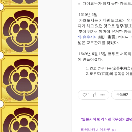
시 다이묘우가 되지 못한 카츠
1610
년
6
월.
카츠토시는 키타만도코로의 
다가 하고 있던 것으로
영주
(
領
후에
히가시야마에 은거한 카
와 유우사이
[
細川 幽
斎]
,
하야시 
넓은 교우관계를 맺었다
.
1649
년 6
월 15
일
쿄우토 서쪽의
에 만들어졌다
.
킨고 츄우나곤(金吾中納言).
쿄우토(京都)의 동쪽을 이
1
구독하기
'
일본서적 번역
>
전국무장의말년
타케나카 시게하루
(1)