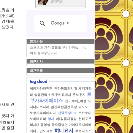
발해지랑
 秀吉]
의
[
小浜城]
 영지
(
領
을 남겼다
.
공지사항
스포츠에 관한 글들을 분리하였습니다.
아직 정리중입니다.
최근기사
최근댓글
세키가하라전쟁
천하통일의시대
세키가하
토
라
살생관백
카토우키요마사
혼노우지
쿠가와이에야스
센고쿠의_여성
이
어서도 인
시다미츠나리
임진왜란참전무장
요도도노
토쿠가와히데타다
전국무장100
토요토미
 첫째 아
노히데요리
병사
아!힘들다정말
천하포무
카츠토시
의시대
동영상
금오중납언
마에다토시이에
처음 출진
히데요시
키타노만도코로
쿠로다죠스