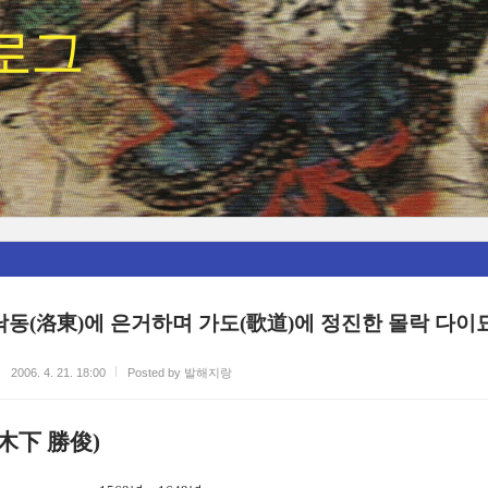
로그
낙동(洛東)에 은거하며 가도(歌道)에 정진한 몰락 다이
2006. 4. 21. 18:00
Posted by 발해지랑
木下 勝俊
)