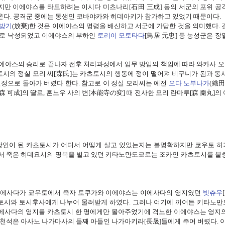
지만
이에야스를 타도하려는
이시다 미츠나리
[
石田 三成]
등의 서군의 포위 공
온다
.
공격군 중에는 동생인 코바야카와 히데아키가 참가하고 있었기 때문이다
.
방기
(
放棄
)
한 것은 이에야스의 명령을 배신하고
서군에 가담한 것을 의미했다
.
바로 낙성되었고
이에야스의 부하인
토리이 모토타다
[
鳥居 元忠]
등 농성군은 장
이에야스의 승리로 끝나자
전후 처리과정에서 임무 방임의 책임에 따라 와카사 
토시의 정실 모리
씨[
森氏]
는 카츠토시의 행동에 정이 떨어져
비구니가 됨과 동
친정으로 돌아가 버렸다 한다
. 참고로 이 정실 모리씨는 예전
오다 노부나가
(織田
 可成]의 딸로, 혼노우 사의 변[本能寺の変] 때 전사한 모리 란마루[森 蘭丸]의
낭인이 된 카츠토시가 어디서 어떻게 살고 있었는지는 불명확하지만
쿄우토 히
서 죽은 히데요시의 명복을 빌고 있던 키타노만도코로는 조카인 카츠토시를 불
이에사다가 쿄우토에서 죽자
토쿠가와
이에야스는 이에사다의 영지였던
빗츄우
[
토시와 토시후사에게 나누어 물려받게 하였다
.
그러나
여기에 끼어든 키타노
에사다의 영지를 카츠토시 한 명에게만 몰아주었기에
격노한 이에야스는 영지
천석은 아사노 나가마사의 둘째 아들인 나가아키라
[
長晟]
들에게 주어 버렸다
.