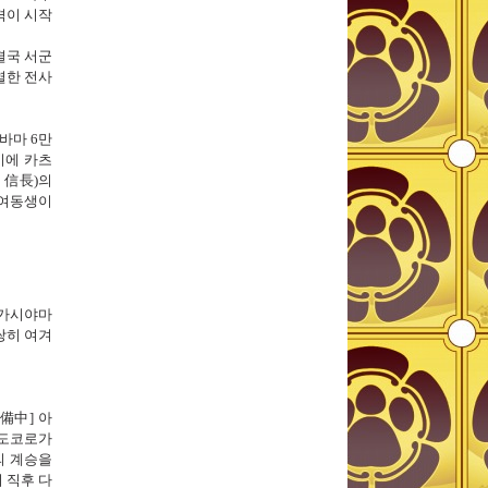
격이 시작
결국
서군
열한 전사
오바마
6
만
시에
카츠
 信長)의
 여동생이
가시야마
쌍히 여겨
備中]
아
만도코로가
의 계승을
이 직후
다