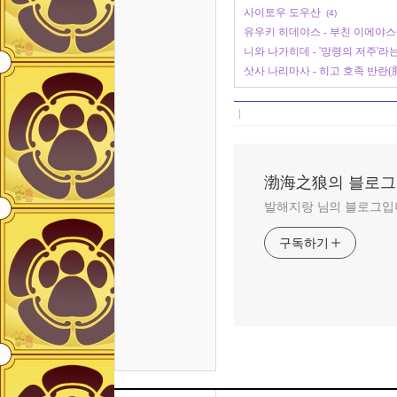
사이토우 도우산
(4)
유우키 히데야스 - 부친 이에야스
니와 나가히데 - '망령의 저주'라
삿사 나리마사 - 히고 호족 반
渤海之狼의 블로그
발해지랑 님의 블로그입
구독하기