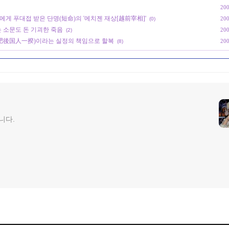
200
에게 푸대접 받은 단명(短命)의 '에치젠 재상[越前宰相]'
200
(0)
는 소문도 돈 기괴한 죽음
200
(2)
란(肥後国人一揆)이라는 실정의 책임으로 할복
200
(8)
니다.