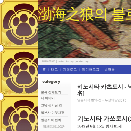
渤海之狼의 블
total
today
yesterday
2026.08.06
|
홈
태그
지역로그
미디어로그
방명록
키노시타 카츠토시 - 
名]
분류 전체보기
내 이야기
일본서적 번역/전국무장의말년(了)
그냥 생각난 것
일본사 이것저것
기노시타 가쓰토시
(
일본서적 번역
1649
년
6
월
15
일
병사
81
세
戰國武將100話