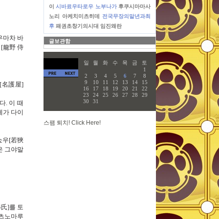
이
시바료우타로우
노부나가
후쿠시마마사
노리
아케치미츠히데
전국무장의말년과최
후
패권초창기의시대
임진왜란
우마차 바
글보관함
시
[
龍野 侍
일
월
화
수
목
금
토
1
2
3
4
5
6
7
8
9
10
11
12
13
14
15
[
名護屋]
16
17
18
19
20
21
22
23
24
25
26
27
28
29
30
31
다
.
이 때
제가 다이
스팸 퇴치! Click Here!
쇼우
[
若狹
은 그야말
氏]
를 토
마츠노마루