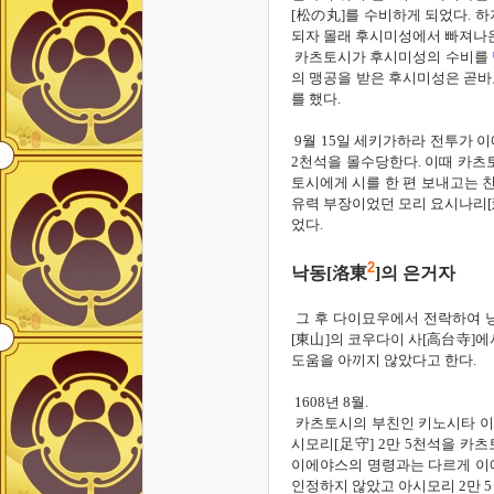
[
松
の
丸]
를 수비하게 되었다
.
하
되자
몰래 후시미성에서 빠져나
카츠토시가 후시미성의 수비를
의 맹공을 받은 후시미성은 곧
를 했다
.
9
월
15
일 세키가하라 전투가 
2
천석을 몰수당한다
.
이때
카츠
토시에게 시를 한 편 보내고는 
유력 부장이었던 모리 요시나리[森
었다.
2
낙동
[
洛東
]
의 은거자
그 후
다이묘우에서 전락하여 
[
東山]
의 코우다이 사[
高台
寺]
에
도움을 아끼지 않았다고 한다
.
1608
년
8
월.
카츠토시의 부친인 키노시타 
시모리
[
足守]
2
만
5
천석을 카츠
이에야스의 명령과는 다르게
이
인정하지 않았고
아시모리
2
만
5