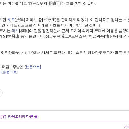
토시는
머리를 깎고
'
쵸우쇼우지
[
長嘯子
]'
라 호를 칭한 것 같다
.
영지인
셋츠
[
摂津]
히라노 장[
平野
庄]
을 관리하게 되었다
.
이 관리직도 원래는 부
主
)
인 키타노만도코로의 배려로 카츠토시가 이어받게 된 것이다
.
츠토시는
와카
[
和歌]
의 길을 정진하면서 근세 초기의 와카의 무대에 이름을 남겼
라잔
[
林 羅山]
등의 문인이나
,
상급귀족
[
堂上
=
도우죠우]
,
하급귀족
[
地下
=
지게]
의
 오오하라노
[
大原野]
에서
81
세로 죽었다
.
묘는 숙모인 키타만도코로가 잠든 코
 즉 금오중납언.
[본문으로]
름
[본문으로]
(了)
' 카테고리의 다른 글
200