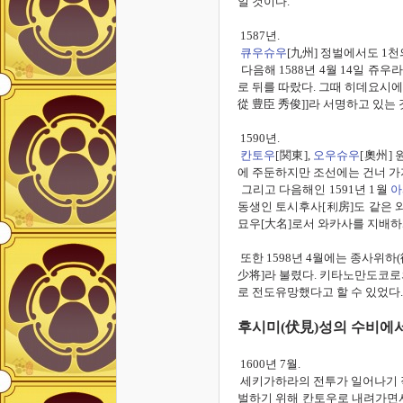
일 것이다.
1587
년.
큐우슈우
[
九州]
정벌에서도
1
천
다음해
1588
년 4
월
14
일
쥬우라
로 뒤를 따랐다
.
그때
히데요시에
從 豊臣 秀俊]
]
라 서명하고 있는 
1590
년.
칸토우
[
関東]
,
오우슈우
[
奧州]
에 주둔하지만
조선에는 건너 가
그리고
다음해인
1591
년
1
월
아
동생인 토시후사
[
利房]
도 같은 
묘우
[
大名]
로서 와카사를 지배하
또한
1598
년
4
월에는
종사위하
(
少将
]
라 불렸다
.
키타노만도코로
로 전도유망했다고 할 수 있었다
후시미
(
伏見
)
성의 수비에
1600
년
7
월.
세키가하라의 전투가 일어나기
벌하기 위해
칸토우로 내려가면