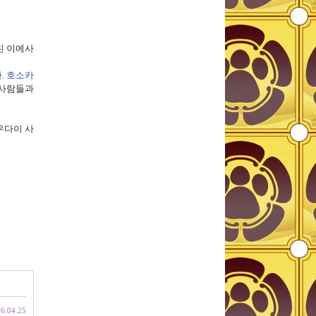
친 이에사
다
.
호소카
 사람들과
우다이 사
6.04.25