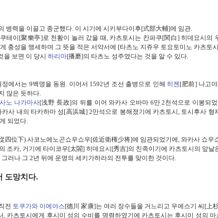
의 병력을 이끌고 종군했다
.
이 시기에 시키부다이후
[
式部大輔]
에 임관
.
쿠테이
[
聚樂亭]
로 천황이 놀러 갔을 때
,
카츠토시는 칸파쿠
[
関白]
히데요시의 
게 충성을 맹세하며
그 뜻을 적은 서약서에
[
타츠노 지쥬우 토요토미노 카츠토
것을 보면
이 당시
하리마
[
播磨]
의
타츠노 성주였다는 것을 알 수 있다
.
원정에서는
9
백명을 동원
.
이어서
1592
년 조선 출병으로 인해
히젠
[
肥前]
나고야
지 않은 듯하다
.
사노 나가마사
[
浅野 長政
]
의 뒤를 이어
와카사 오바마
6
만
2
천석으로 이봉되었
와카사 내의 타카하마 성[
高浜
城]
2
만석으로 봉해졌기에
카츠토시
,
토시후사 형
게 되었다
.
從四位下
)
사코노에노곤쇼우쇼우
[
佐近衛権少将
]에
임관되었기에
,
와카사 쇼우
의 조카
,
거기에 타이코우
[
太閤]
히데요시
[
秀吉]
의 친족이기에 카츠토시의 앞날
.
그러나 그
2
년 뒤에 운명의 세키가하라의 전투를 맞이한 것이다
.
서 도망치다
.
 직전
토쿠가와 이에야스
[
德川 家康
]
는 여러 장수들을 거느리고 우에스기 씨
[
上杉
서
,
카츠토시에게 후시미 성의 수비를 명령하였기에
카츠토시는 후시미 성의 