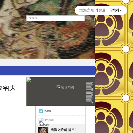
渤海之狼의 블로그
구독하기
묘우[大
발해지랑
twitter
facebook
渤海之狼의 블로그