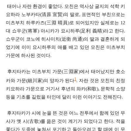
태어나 자란 환경이 좋았다. 모친은 역사상 굴지의 석학 키
요하라 노부카타(
清
原 宣賢)의 딸로, 표면적인 부친으로는
미츠부치 하루카즈(
三淵
晴員)
로 되어있지만 실제로는 12
대 쇼우군(
将
軍) 아시카가 요시하루(足利 義晴)라고 한다.
쇼우군이 코노에 히사미치(近衛
尚通
)의 딸과 결혼하게 되
었기에 이미 요시하루의 애를 배고 있던 모친은 미츠부치
가문에 하사된 것이다.
후지타카는 미츠부치 가문(三淵家)에서 태어났지만 호소
1
카와 가문(細川家)의 양자가 된다
.
자란 것은 모친의 친정
키요하라 가문으로 거기서 후년의 와카(和歌), 문학적 소양
등을 기초를 길렀을 터인데 달리 이런 이야기도 전해진다.
후지타카가 시에 눈을 뜬 것은 어느 전투에서 함께 있던 무
사가 옛 시(古歌)를 읊은 것이 계기가 되었다고 한다. 적을
쫓다가 도중에 놓쳐서 포기하고 돌아오려고 할 때에 이 무