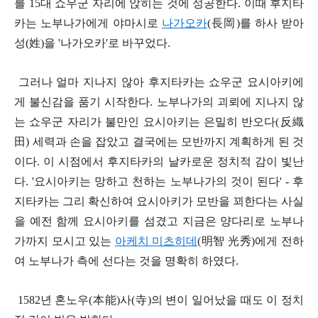
를 15대 쇼우군 자리에 앉히는 것에 성공한다. 이때 후지타
카는 노부나가에게 야마시로
나가오카
(長岡)를 하사 받아
성(姓)을 '나가오카'로 바꾸었다.
그러나 얼마 지나지 않아 후지타카는 쇼우군 요시아키에
게 불신감을 품기 시작한다. 노부나가의 괴뢰에 지나지 않
는 쇼우군 자리가 불만인 요시아키는 은밀히 반오다(反織
田) 세력과 손을 잡았고 결국에는 모반까지 계획하게 된 것
이다. 이 시점에서 후지타카의 날카로운 정치적 감이 빛난
다. '요시아키는 망하고 천하는 노부나가의 것이 된다' - 후
지타카는 그리 확신하여 요시아키가 모반을 꾀한다는 사실
을 예전 함께 요시아키를 섬겼고 지금은 양다리로 노부나
가까지 모시고 있는
아케치 미츠히데
(明智 光秀)에게 전하
여 노부나가 측에 선다는 것을 명확히 하였다.
1582년 혼노우(本能)사(寺)의 변이 일어났을 때도 이 정치