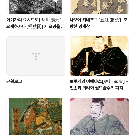
이마가와 요시모토[今川 義元] -
나오에 카네츠구[直江 兼続]-호
오케하자마[桶狭間]에 오명을 남
방한 명재상
긴 토우카이[東海] 제일의 무장
근황보고
토쿠가와 이에야스[徳川 家康] -
인종과 의리와 권모술수의 패자
(覇者)