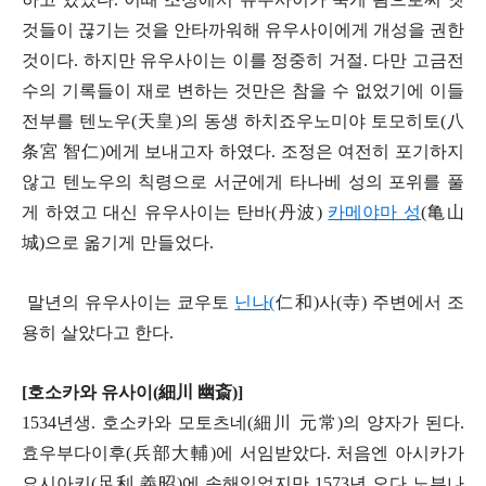
것들이 끊기는 것을 안타까워해 유우사이에게 개성을 권한
것이다. 하지만 유우사이는 이를 정중히 거절. 다만 고금전
수의 기록들이 재로 변하는 것만은 참을 수 없었기에 이들
전부를 텐노우(天皇)의 동생 하치죠우노미야 토모히토(八
条
宮 智仁)에게 보내고자 하였다. 조정은 여전히 포기하지
않고 텐노우의 칙령으로 서군에게 타나베 성의 포위를 풀
게 하였고 대신 유우사이는 탄바(丹波)
카메야마 성
(
亀
山
城)으로 옮기게 만들었다.
말년의 유우사이는 쿄우토
닌나(
仁和
)사(
寺
) 주변에서 조
용히 살았다고 한다.
[호소카와 유사이(細川 幽斎)]
1534년생. 호소카와 모토츠네(細川 元常)의 양자가 된다.
효우부다이후(兵部大輔)에 서임받았다. 처음엔 아시카가
요시아키(足利 義昭)에 속해있었지만 1573년 오다 노부나