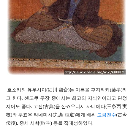
호소카와 유우사이(細川 幽
斎
)는 이름을 후지타카(藤孝)라
고 한다. 센고쿠 무장 중에서는 최고의 지식인이라고 단정
지어도 좋다. 고전(古典)을 산죠우니시 사네에다(三
条
西
実
枝)와 쿠죠우 타네미치(九
条
種道)에게 배워
고금전수
(古今
伝
授), 중세 시학(歌
学
) 등을 집대성하였다.