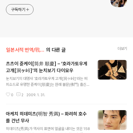
구독하기
더보기
일본서적 번역/戰國武將100話
의 다른 글
츠츠이 쥰케이[筒井 順慶] – ‘호라가토우게
고개[洞ヶ峠]’의 눈치보기 다이묘우
글 내용
눈치보기의 대명사 '호라가토우게 고개[洞ヶ峠]'라는 에
피소드로 유명한 쥰케이[順慶]는 원래 불문(佛門) 출신이
다. 유식론(唯識論 – 법상종(法相宗)의 중요한 경전))에
0
2
2009. 1. 31.
정통하고 와카[和歌]나 다도(茶道)에도 능한 문화인이었
다. 언제나 성성이의 가죽을 테두리로 한 두건을 쓰고, 금으
로 수를 놓은 비단으로 만들어진 부적주머니를 비스듬히
아케치 히데미츠(明智 秀満) – 화려히 호수
어깨에 걸치고 전쟁터로 향했다고 한다. 그의 가문은 대대
로 야마토[大和] 코우후쿠 사[興福寺]의 승병대장을 맡
를 건넌 무사
글 내용
아온 호족이었다. 야마토에는 츠츠이 가문 외에도 오치[越
히데미츠(秀満)가 역사의 표면에 얼굴을 내미는 것은 158
智], 토이치[十市], 와카오[若尾] 등의 승병대장이 있어