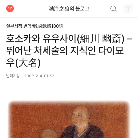
검색하기
渤海之狼의 블로그
티스토리
일본서적 번역/戰國武將100話
호소카와 유우사이(細川 幽斎) –
뛰어난 처세술의 지식인 다이묘
우(大名)
발해지랑
2009. 2. 4. 01:52