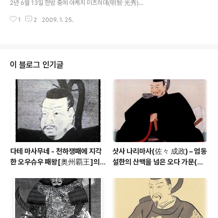
2년 6월 13일 한밤 중에 아케치 미츠히데(明智 光秀)가
츠츠이를 포함하여 '사인방(四人衆)'이라 일컬어졌는데
오구루스(小栗栖)에서 그 지역 백성의 손에 살해당한 시
츠츠이의 세력이 가장 커 오다 노부나가[織田 信長]의 비
1
2
2009. 1. 25.
점에서이다. 히데미츠와 미츠히데는 유랑시절부터 함께 고
호아래 야마토[大和]를 지배하게 된다. '호라..
생한 사이로 같은 아케치의 일족이었다. 부인은 미츠히데
의 딸로 그녀는 처음에 아라키 무라시게(荒木 村重)의 아
들 무라야스(村安)에게 시집갔었지만 무라시게가 노부나
가에게 반역하였기에 친정으로 돌아와 히데미츠와 재혼하
이 블로그 인기글
였다. 호소카와 타다오키(細川 忠興)의 부인 호소카와 가
라샤(細川 ガラシャ)는 그녀의 동생이다. 히데미츠는 아
케치 가문의 중신 No.1이라 할 수 있는 지위로 미츠히데가
탄바(丹波) 카메야마 성(亀山城)에 봉해졌을 때는 후쿠치
야마 성(福知山城)의 성주가 되었다. 히데미츠가 미..
다테 마사무네 - 천하쟁패에 지각
삿사 나리마사(佐々 成政) – 엄동
한 오우슈우 패왕[奥州覇王]의 1
설한의 산맥을 넘은 오다 가문(織
00만석 꿈
田家)의 맹장