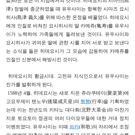
斎
)라는 호는 이 시점에서의 것이다. 히데요시의 시마즈(島
津) 정벌에 종군하였을 때 유우사이는 항복한 시마즈 요시
히사(島津 義久)를 위해 따스한 온정을 베풀었다. 히데요시
에게 인질로 바쳐진 요시히사의 딸 카메쥬(
亀寿
)를 유우사
이가 노력하여 가족들에게 돌려보낸 것이다. 유우사이와
요시히사가 귀여운 딸에 관한 시를 지어 서로 받고 보낸다
는 소식을 들은 히데요시가 그 모습에 감동하여 카메쥬를
인질인 신분에서 해방시킨 것이다.
히데요시의 황금시대. 고전파 지식인으로서 유우사이는
진가를 발휘하게 된다.
1588년 4월. 히데요시는 새로 지은 쥬라쿠테이(聚
楽
第)에
고요우제이 텐노우(後陽成天皇)의
행행
(行幸)을 기획하였
는데 이는 전년도의 키타노 대다회(北野大茶
会
)와 마찬가
지로 토요토미 정권의 여러 다이묘우들에 대한 거대 정치
이벤트였다. 유우사이는 이때
와카
(和歌)의 자리에서 조정