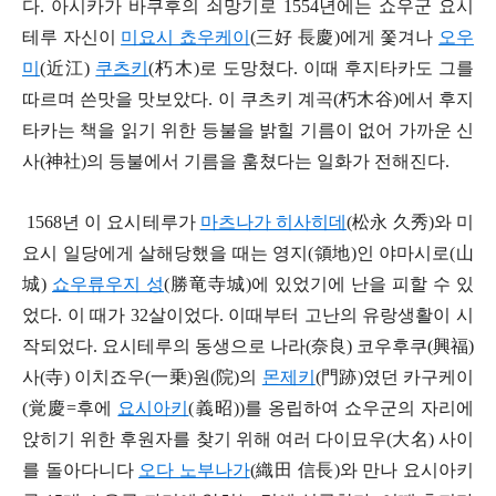
다. 아시카가 바쿠후의 쇠망기로 1554년에는 쇼우군 요시
테루 자신이
미요시 쵸우케이
(三好 長慶)에게 쫓겨나
오우
미
(近江)
쿠츠키
(朽木)로 도망쳤다. 이때 후지타카도 그를
따르며 쓴맛을 맛보았다. 이 쿠츠키 계곡(朽木谷)에서 후지
타카는 책을 읽기 위한 등불을 밝힐 기름이 없어 가까운 신
사(神社)의 등불에서 기름을 훔쳤다는 일화가 전해진다.
1568년 이 요시테루가
마츠나가 히사히데
(松永 久秀)와 미
요시 일당에게 살해당했을 때는 영지(領地)인 야마시로(山
城)
쇼우류우지 성
(勝
竜
寺城)에 있었기에 난을 피할 수 있
었다. 이 때가 32살이었다. 이때부터 고난의 유랑생활이 시
작되었다. 요시테루의 동생으로 나라(奈良) 코우후쿠(興福)
사(寺) 이치죠우(一
乗
)원(院)의
몬제키
(門跡)였던 카구케이
(
覚
慶=후에
요시아키
(義昭))를 옹립하여 쇼우군의 자리에
앉히기 위한 후원자를 찾기 위해 여러 다이묘우(大名) 사이
를 돌아다니다
오다 노부나가
(織田 信長)와 만나 요시아키