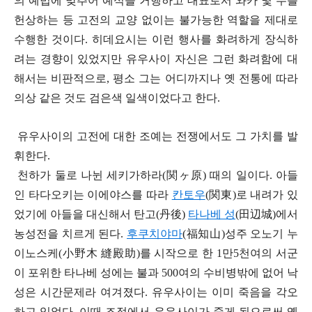
의 예법에 맞추어 예식을 거행하고 대표로서 와카 몇 수를
헌상하는 등 고전의 교양 없이는 불가능한 역할을 제대로
수행한 것이다. 히데요시는 이런 행사를 화려하게 장식하
려는 경향이 있었지만 유우사이 자신은 그런 화려함에 대
해서는 비판적으로, 평소 그는 어디까지나 옛 전통에 따라
의상 같은 것도 검은색 일색이었다고 한다.
유우사이의 고전에 대한 조예는 전쟁에서도 그 가치를 발
휘한다.
천하가 둘로 나뉜 세키가하라(
関
ヶ原) 때의 일이다. 아들
인 타다오키는 이에야스를 따라
칸토우
(
関
東)로 내려가 있
었기에 아들을 대신해서 탄고(丹後)
타나베 성
(田
辺
城)에서
농성전을 치르게 된다.
후쿠치야마
(福知山)성주 오노기 누
이노스케(小野木 縫殿助)를 시작으로 한 1만5천여의 서군
이 포위한 타나베 성에는 불과 500여의 수비병밖에 없어 낙
성은 시간문제라 여겨졌다. 유우사이는 이미 죽음을 각오
하고 있었다. 이때 조정에서 유우사이가 죽게 됨으로써 옛