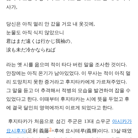
사가,
당신은 아직 멀리 안 갔을 거요 내 옷깃에,
눈물도 아직 식지 않았으니
君はまだ遠くは行かじ我袖の、
涙
も未だ冷かならねば
라는 옛 시를 읊으며 적이 타다 버린 말을 조사한 것이다.
안장에는 아직 온기가 남아있었다. 이 무사는 적이 아직 멀
리 도망치지 못한 증거라고 후지타카에게 가르쳐주었다.
그 말을 듣고 더 추격해서 적병의 모습을 발견하여 잡을 수
있었다고 한다. 이때부터 후지타카는 시에 뜻을 두었고 후
에 결국 달인의 영역에까지 이르게 되었다고 한다.
후지타카가 처음으로 섬긴 주군은 13대 쇼우군
아시카가
2
요시후지
(足利 義藤
=후에 요시테루(義輝)이다. 13살 때였