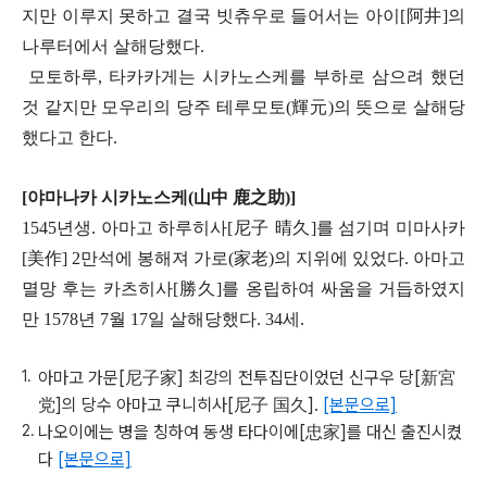
지만 이루지 못하고 결국 빗츄우로 들어서는 아이[阿井]의
나루터에서 살해당했다.
모토하루, 타카카게는 시카노스케를 부하로 삼으려 했던
것 같지만 모우리의 당주 테루모토(
輝元
)의 뜻으로 살해당
했다고 한다.
[야마나카 시카노스케(
山中
鹿之助
)]
1545년생. 아마고 하루히사[
尼子
晴久]
를 섬기며 미마사카
[美作] 2만석에 봉해져 가로(家老)의 지위에 있었다. 아마고
멸망 후는 카츠히사[
勝久]
를 옹립하여 싸움을 거듭하였지
만 1578년 7월 17일 살해당했다. 34세.
아마고 가문[尼子家] 최강의 전투집단이었던 신구우 당[新宮
党]의 당수 아마고 쿠니히사[尼子 国久].
[본문으로]
나오이에는 병을 칭하여 동생 타다이에[忠家]를 대신 출진시켰
다
[본문으로]