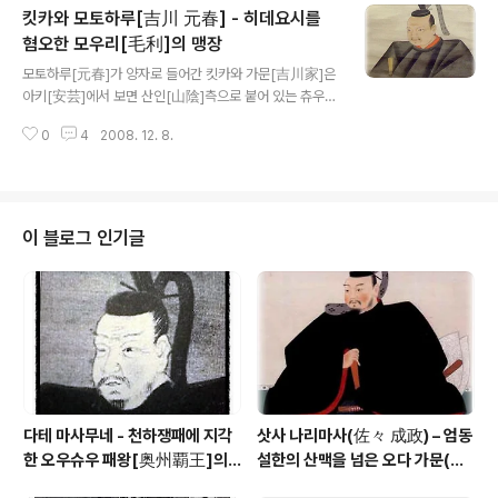
킷카와 모토하루[吉川 元春] - 히데요시를
어져 있었다. 그 중 타케하라 가문의 당주인 오키카게[興
景]가 병으로 죽었다. 운 좋게 모토나리의 조카가 죽은 오
혐오한 모우리[毛利]의 맹장
글 내용
키카게의 부인이었다. 곧바로 모토나리는 당시 9살인 토쿠
모토하루[元春]가 양자로 들어간 킷카와 가문[吉川家]은
쥬마루[徳寿丸=후의 타카카게]를 후계자로 밀어 넣었다.
아키[安芸]에서 보면 산인[山陰]측으로 붙어 있는 츄우고
그 직후 이번엔 누타 가문에서 당주 마사히라[正平]가 죽
쿠[中国] 지방의 명문가로, 원래 아마고[尼子] 측의 무투
었고 거기에 그의 아들인 마타츠루마루[又鶴丸]에게 눈이
0
4
2008. 12. 8.
파로 모우리 가문[毛利家]을 위협하던 존재였다. 모토나
머는 불행이 찾아왔다. 모토나리는 이 기회를 놓치..
리[元就]는 이 킷카와 가문을 어떻게 해서든 자신 쪽으로
끌어들일 필요가 있었다. 킷카와 가문은 모토나리의 부인
묘우큐우[妙玖]의 친정이었다. 그리고 모토나리 여동생이
킷카와 모토츠네[吉川 基経]의 부인이 되어 있는 이중으
이 블로그 인기글
로 엮인 인척이었다. 모토나리는 부인 묘우큐우가 병으로
죽자 킷카와 탈취 공작을 개시. 킷카와 가문의 노신들을 꼬
셔 가중을 분열시키는 것에 성공했다. 이제 30살을 넘었을
뿐인 당주 킷카와 오키츠네[吉川 興経]를 억지로 당주의
자리에서 끌어내리고는, 그의 아들 센호우시..
다테 마사무네 - 천하쟁패에 지각
삿사 나리마사(佐々 成政) – 엄동
한 오우슈우 패왕[奥州覇王]의 1
설한의 산맥을 넘은 오다 가문(織
00만석 꿈
田家)의 맹장