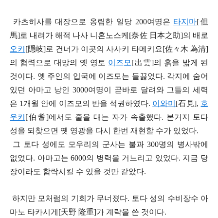
카츠히사를 대장으로 옹립한 일당 200여명은
타지마
[但
馬]로 내려가 해적 나사 니혼노스케[奈佐 日本之助]의 배로
오키
[
隠
岐]로 건너가 이곳의 사사키 타메키요[佐
々
木
為清]
의 협력으로 대망의 옛 영토
이즈모
[出雲]의 흙을 밟게 된
것이다. 옛 주인의 입국에 이즈모는 들끓었다. 각지에 숨어
있던 아마고 낭인 3000여명이 곧바로 달려와 그들의 세력
은 1개월 안에 이즈모의 반을 석권하였다.
이와미
[石見],
호
우키
[伯耆]에서도 줄을 대는 자가 속출했다. 본거지 토다
성을 되찾으면 옛 영광을 다시 한번 재현할 수가 있었다.
그 토다 성에도 모우리의 군사는 불과 300명의 병사밖에
없었다. 아마고는 6000의 병력을 거느리고 있었다. 지금 당
장이라도 함락시킬 수 있을 것만 같았다.
하지만 모처럼의 기회가 무너졌다. 토다 성의 수비장수 아
마노 타카시게[天野 隆重]가 계략을 쓴 것이다.