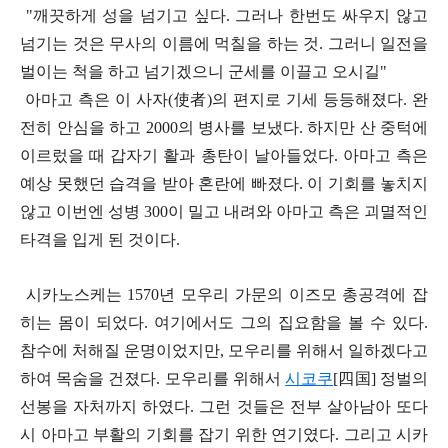
"깨끗하게 성을 넘기고 싶다. 그러나 한번도 싸우지 않고
넘기는 것은 무사의 이름에 먹칠을 하는 것. 그러니 일전을
벌이는 척을 하고 넘기겠으니 군세를 이끌고 오시길"
아마고 측은 이 사자(使者)의 편지로 기세 등등해졌다. 완
전히 안심을 하고 2000의 병사를 보냈다. 하지만 산 중턱에
이르렀을 때 갑자기 활과 총탄이 날아들었다. 아마고 측은
예상 못했던 습격을 받아 혼란에 빠졌다. 이 기회를 놓치지
않고 이번엔 성병 300이 밀고 내려와 아마고 측은 괴멸적인
타격을 입게 된 것이다.
시카노스케는 1570년 모우리 가문의 이즈모 총공격에 잡
히는 몸이 되었다. 여기에서도 그의 집요함을 볼 수 있다.
참수에 처해질 운명이었지만, 모우리를 위해서 일하겠다고
하여 목숨을 건졌다. 모우리를 위해서
시코쿠
[四
国]
정벌의
선봉을 자처까지 하였다. 그런 것들은 전부 살아남아 또다
시 아마고 부활의 기회를 잡기 위한 연기였다. 그리고 시카