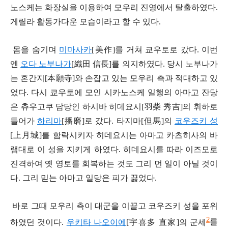
노스케는 화장실을 이용하여 모우리 진영에서 탈출하였다.
게릴라 활동가다운 모습이라고 할 수 있다.
몸을 숨기며
미마사카
[美作]를 거쳐 쿄우토로 갔다. 이번
엔
오다 노부나가
[織田 信長]를 의지하였다. 당시 노부나가
는 혼간지[本願寺]와 손잡고 있는 모우리 측과 적대하고 있
었다. 다시 쿄우토에 모인 시카노스케 일행의 아마고 잔당
은 츄우고쿠 담당인 하시바 히데요시[羽柴 秀吉]의 휘하로
들어가
하리마
[播磨]로 갔다. 타지마[但馬]의
코우즈키 성
[上月城]를 함락시키자 히데요시는 아마고 카츠히사의 바
램대로 이 성을 지키게 하였다. 히데요시를 따라 이즈모로
진격하여 옛 영토를 회복하는 것도 그리 먼 일이 아닐 것이
다. 그리 믿는 아마고 일당은 피가 끓었다.
바로 그때 모우리 측이 대군을 이끌고 코우즈키 성을 포위
2
하였던 것이다.
우키타 나오이에
[宇喜多 直家]의 군세
를