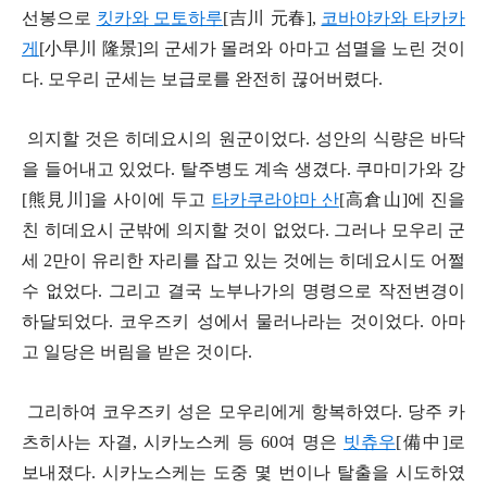
선봉으로
킷카와 모토하루
[吉川 元春],
코바야카와 타카카
게
[小早川 隆景]의 군세가 몰려와 아마고 섬멸을 노린 것이
다. 모우리 군세는 보급로를 완전히 끊어버렸다.
의지할 것은 히데요시의 원군이었다. 성안의 식량은 바닥
을 들어내고 있었다. 탈주병도 계속 생겼다. 쿠마미가와 강
[熊見川]을 사이에 두고
타카쿠라야마 산
[高倉山]에 진을
친 히데요시 군밖에 의지할 것이 없었다. 그러나 모우리 군
세 2만이 유리한 자리를 잡고 있는 것에는 히데요시도 어쩔
수 없었다. 그리고 결국 노부나가의 명령으로 작전변경이
하달되었다. 코우즈키 성에서 물러나라는 것이었다. 아마
고 일당은 버림을 받은 것이다.
그리하여 코우즈키 성은 모우리에게 항복하였다. 당주 카
츠히사는 자결, 시카노스케 등 60여 명은
빗츄우
[備中]로
보내졌다. 시카노스케는 도중 몇 번이나 탈출을 시도하였