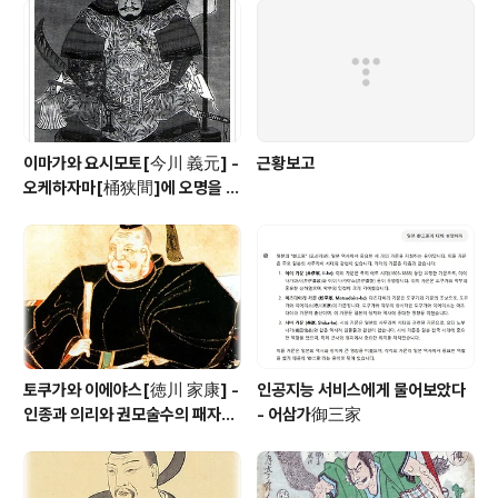
이마가와 요시모토[今川 義元] -
근황보고
오케하자마[桶狭間]에 오명을 남
긴 토우카이[東海] 제일의 무장
토쿠가와 이에야스[徳川 家康] -
인공지능 서비스에게 물어보았다
인종과 의리와 권모술수의 패자
- 어삼가御三家
(覇者)