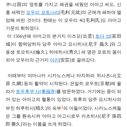
쿠니[
国]
의 영토를 가지고 패권을 세웠던 아마고 씨도, 신
흥 세력인
모우리 모토나리
[毛利 元就]의 군에게 패하여 멸
망해 버린 것이다. 한때는 이 모우리 씨[毛利氏]도 아마고
가문의 휘하였다.
이 1566년에 아마고의 본거지 이즈모[出雲]
토다 성
[富田
城]이 함락당하자 당주 아마고 요시히사[尼子 義久]와 그
동생 토모히사[倫久], 히데히사[秀久] 세 명은 포로의 몸이
되어 모우리의 근거지
아키
[安芸]로 끌려갔다.
이때부터 야마나카 시카노스케나 타치하라 히사츠나[立
原 久綱] 등의 활약이 시작된다. 은밀히 쿄우토[京都]에 올
라가
토우후쿠 사[東福寺]
를 방문하였다. 거기에는 중이 되
어 있는 아마고의 혈통이 있었다. 최후의 당주 요시히사의
1
부친 하루히사[晴久]의 숙부
의 아들이었다. 시카노스케들
은 그를 환속시켜 '아마고 마고시로우 카츠히사[尼子 孫四
郎
勝久]'라는 이름을 쓰게 하였다.