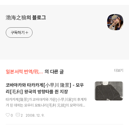
로그 정보
渤海之狼의 블로그
구독하기
더보기
일본서적 번역/戰國武將100話
의 다른 글
코바야카와 타카카게[小早川 隆景] - 모우
리[毛利] 왕국의 방향타를 쥔 지장
글 내용
타카카게[隆景]가 코바야카와 가문[小早川家]의 후계자
가 된 데에는 모우리 모토나리[毛利 元就]의 모략이라는
덫이 작용하고 있다. 모우리 가문[毛利家] 발전을 위해서
0
2
2008. 12. 9.
는 세토 내해[瀬戸内海] 연안의 호족 코바야카와 가문을
빼앗는 것이 긴급한 과제였던 것이다. 코바야카와 가문은
당시 누타[沼田]와 타케하라[竹原]라는 두 가문으로 나뉘