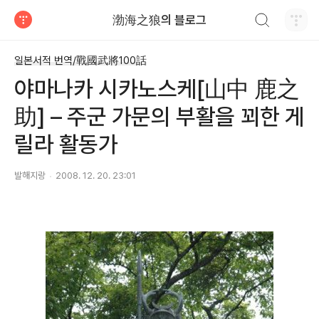
검색하기
渤海之狼의 블로그
티스토리
일본서적 번역/戰國武將100話
야마나카 시카노스케[山中 鹿之
助] – 주군 가문의 부활을 꾀한 게
릴라 활동가
발해지랑
2008. 12. 20. 23:01