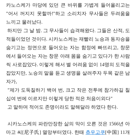
카노스케가 마당에 있던 큰 바위를 가볍게 들어올리고는
"어서 꺼지지 못할까!"하고 소리치자 무사들은 두려움을
느끼고 물러났다.
하지만 그 날 밤. 그 무사들이 습격해왔다. 그들은 산적, 도
적들이었던 것이다. 시카노스케는 재빨리 노승과 동자승을
숨기고는 정면으로 들어오는 자는 함정에 빠뜨리고, 창문
에서 들어오는 자는 창문 아래 몸을 숨기고 있다가 한 사람
씩 사로잡았다. 이렇게 해서 별 어려움 없이 14명의 도적을
잡았지만, 노승의 말을 듣고 생명을 살려주자 두목 같은 남
자가,
"제가 도둑질하기 백여 번, 크고 작은 전투에 참가하길 칠
십여 번에 이르지만 이렇게 당한 적은 처음이외다"
고 말하며 적어도 존명이라도 말해달라 하였다 한다.
시카노스케의 파란만장한 삶의 막이 오른 것은 1566년 아
마고 씨[尼子氏] 멸망부터였다. 한때
츄우고쿠
[中
国]
11개