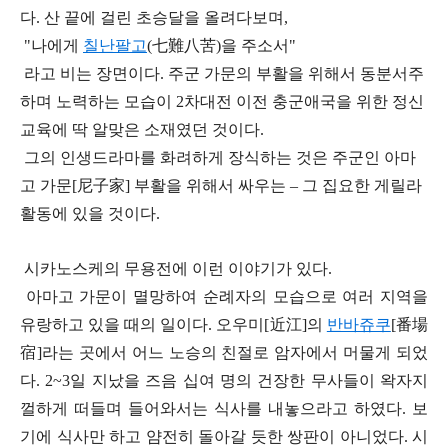
다. 산 끝에 걸린 초승달을 올려다보며,
"나에게
칠난팔고
(七難八苦)을 주소서"
라고 비는 장면이다. 주군 가문의 부활을 위해서 동분서주
하며 노력하는 모습이 2차대전 이전 충군애국을 위한 정신
교육에 딱 알맞은 소재였던 것이다.
그의 인생드라마를 화려하게 장식하는 것은 주군인 아마
고 가문[尼子家] 부활을 위해서 싸우는 – 그 집요한 게릴라
활동에 있을 것이다.
시카노스케의 무용전에 이런 이야기가 있다.
아마고 가문이 멸망하여 순례자의 모습으로 여러 지역을
유랑하고 있을 때의 일이다. 오우미[近江]의
반바쥬쿠
[番場
宿]라는 곳에서 어느 노승의 친절로 암자에서 머물게 되었
다. 2~3일 지났을 즈음 십여 명의 건장한 무사들이 왁자지
껄하게 떠들며 들어와서는 식사를 내놓으라고 하였다. 보
기에 식사만 하고 얌전히 돌아갈 듯한 쌍판이 아니었다. 시