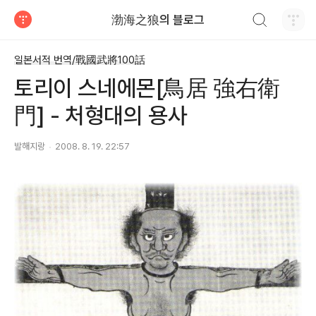
검색하기
渤海之狼의 블로그
티스토리
일본서적 번역/戰國武將100話
토리이 스네에몬[鳥居 強右衛
門] - 처형대의 용사
발해지랑
2008. 8. 19. 22:57