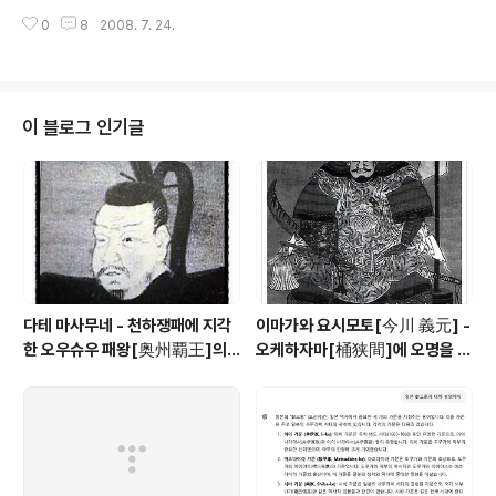
信長)가 정월 잔치를 연 자리였다. 중신들과 종속 다이묘
石)의 겉은 타고 금이 가 있는 것이 확인되었다. 1573년..
0
8
2008. 7. 24.
우(大名)들이 물러간 뒤 친위대(馬廻り) 장수들만의 술자
리가 되었을 때, 노부나가는 검은 상자 세 개를 가지고 오게
하였다. 누군가가 “이번에는 어떤 안주인 것입니까?”하고
묻자, 노부나가는 “이 세상에 진귀한 안주다”라고 말했다.
노부나가가 꺼낸 내용물을 보고 자리는 일순 정적에 휩싸
이 블로그 인기글
였다. 아름다운 금은으로 채색되어 있지만, 인간의 두개골
인 것만은 틀림이 없었다. 거기에 이름표가 붙어 있었다.
一. 아사쿠라 사쿄우다이부 요시카게[朝倉 左京大夫 義
景] 一. 아자이 시모츠케[浅井 下野(=히사마사(久政)]
一. 아자이 비젠[浅井 備前(=나가..
다테 마사무네 - 천하쟁패에 지각
이마가와 요시모토[今川 義元] -
한 오우슈우 패왕[奥州覇王]의 1
오케하자마[桶狭間]에 오명을 남
00만석 꿈
긴 토우카이[東海] 제일의 무장