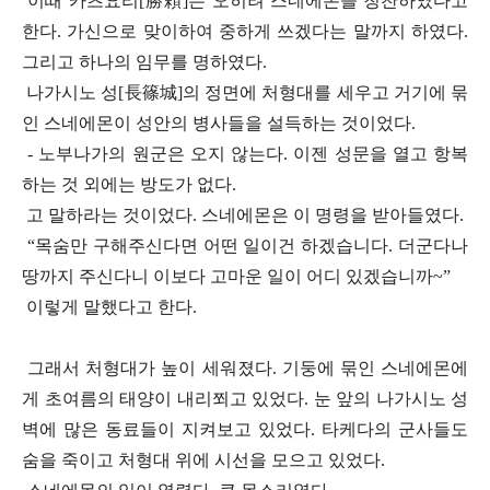
이때 카츠요리
[
勝
頼]
는 오히려 스네에몬을 칭찬하였다고
한다
.
가신으로 맞이하여 중하게 쓰겠다는 말까지 하였다
.
그리고 하나의 임무를 명하였다
.
나가시노 성
[長篠城]
의 정면에 처형대를 세우고 거기에 묶
인 스네에몬이 성안의 병사들을 설득하는 것이었다
.
-
노부나가의 원군은 오지 않는다
.
이젠 성문을 열고 항복
하는 것 외에는 방도가 없다
.
고 말하라는 것이었다
.
스네에몬은 이 명령을 받아들였다
.
“
목숨만 구해주신다면 어떤 일이건 하겠습니다
.
더군다나
땅까지 주신다니 이보다 고마운 일이 어디 있겠습니까
~”
이렇게 말했다고 한다
.
그래서 처형대가 높이 세워졌다
.
기둥에 묶인 스네에몬에
게 초여름의 태양이 내리쬐고 있었다
.
눈 앞의 나가시노 성
벽에 많은 동료들이 지켜보고 있었다
.
타케다의 군사들도
숨을 죽이고 처형대 위에 시선을 모으고 있었다
.