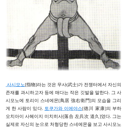
사시모노
[
指物]
라는 것은
무사
(
武士
)
가 전쟁터에서 자신의
존재를 과시하고자 등에 매다는 작은 깃발을 말한다
.
그 사
시모노에 토리이 스네에몬
[
鳥居
強
右衛門]
의 모습을 그리
게 한 사람이 있다
.
토쿠가와 이에야스
[
徳
川 家康]
의 부하
오치아이 사헤이지 미치히사
[
落合 左兵次 道久]
였다
.
그는
실제로 자신의 눈으로 처형당한 스네에몬을 보고
사시모노