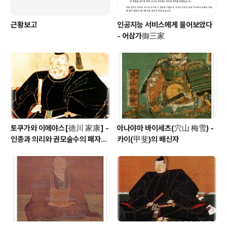
근황보고
인공지능 서비스에게 물어보았다
- 어삼가御三家
토쿠가와 이에야스[徳川 家康] -
아나야마 바이세츠(穴山 梅雪) -
인종과 의리와 권모술수의 패자
카이(甲斐)의 배신자
(覇者)