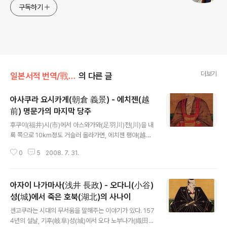
구독하기
더보기
일본서적 번역/戰國武將100話
의 다른 글
아사쿠라 요시카게(朝倉 義景) - 에치젠(越
前) 명문가의 마지막 당주
글 내용
후쿠이(福井)시(市)에서 아스와가와(足羽川)천(川)을 내
륙 쪽으로 10km정도 거슬러 올라가면, 에치젠 평야(越前
平野)가 끝나면서 산맥이 주위를 둘러싼 작은 골짜기의 마
0
5
2008. 7. 31.
을로 들어간다. 거기가 이치죠우다니(一乗谷)다. 지금은
한적한 농촌이지만, 센고쿠(戦国) 시대에 이곳은 에치젠
일국을 지배했던 아사쿠라(朝倉)씨(氏)의 본거지였다. 근
아자이 나가마사(浅井 長政) - 오다니(小谷)
년이 되어 이 지역은 갑자기 주목 받았다. 아사쿠라 씨(氏)
의 저택이 발굴 조사되어 거의 그 전모가 확실히 드러난 것
성(城)에서 죽은 호북(湖北)의 사나이
글 내용
이다. 이로 인해 센고쿠다이묘우(戦国大名)의 생활 실태
센고쿠라는 시대의 무서움을 말해주는 이야기가 있다. 157
라는 것이 생생히 떠오르게 되었다. 저택의 유적 전체가 탄
4년의 설날, 기후(岐阜)성(城)에서 오다 노부나가(織田
흙과 재로 구성된 층으로 덮여 주춧돌이나 정원석(庭園