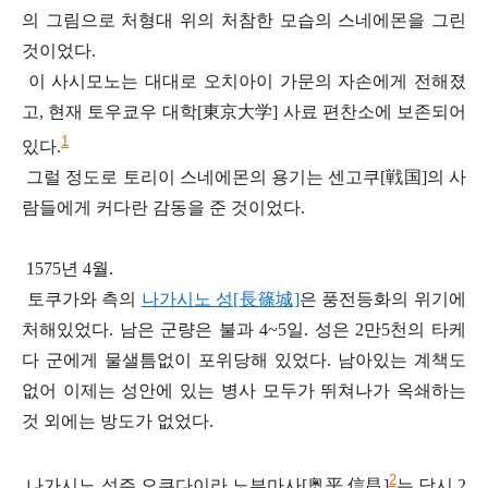
의 그림으로 처형대 위의 처참한 모습의 스네에몬을 그린
것이었다
.
이 사시모노는 대대로 오치아이 가문의 자손에게 전해졌
고
,
현재 토우쿄우 대학
[
東京大
学]
사료 편찬소에 보존되어
1
있다
.
그럴 정도로 토리이 스네에몬의 용기는 센고쿠
[
戦国
]
의 사
람들에게 커다란 감동을 준 것이었다
.
1575
년
4
월
.
토쿠가와 측의
나가시노 성[
長篠
城]
은 풍전등화의 위기에
처해있었다
.
남은 군량은 불과
4~5
일
.
성은
2
만
5
천의 타케
다 군에게 물샐틈없이 포위당해 있었다
.
남아있는 계책도
없어 이제는 성안에 있는 병사 모두가 뛰쳐나가 옥쇄하는
것 외에는 방도가 없었다
.
2
나가시노 성주 오쿠다이라 노부마사
[
奥
平 信昌]
는 당시
2