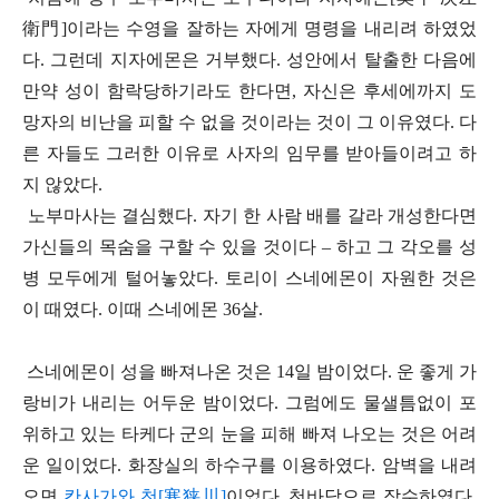
衛門]
이라는 수영을 잘하는 자에게 명령을 내리려 하였었
다
.
그런데 지자에몬은 거부했다
.
성안에서 탈출한 다음에
만약 성이 함락당하기라도 한다면
,
자신은 후세에까지 도
망자의 비난을 피할 수 없을 것이라는 것이 그 이유였다
.
다
른 자들도 그러한 이유로 사자의 임무를 받아들이려고 하
지 않았다
.
노부마사는 결심했다
.
자기 한 사람 배를 갈라 개성한다면
가신들의 목숨을 구할 수 있을 것이다
–
하고 그 각오를 성
병 모두에게 털어놓았다
.
토리이 스네에몬이 자원한 것은
이 때였다
.
이때 스네에몬
36
살
.
스네에몬이 성을 빠져나온 것은
14
일 밤이었다
.
운 좋게 가
랑비가 내리는 어두운 밤이었다
. 그럼에도
물샐틈없이 포
위하고 있는 타케다 군의 눈을 피해 빠져 나오는 것은 어려
운 일이었다
.
화장실의 하수구를 이용하였다
.
암벽을 내려
오면
칸사가와 천[
寒
狭
川]
이었다
.
천바닥으로 잠수하였다
.