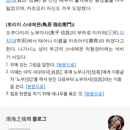
츠나
[
真
田
信綱]
등 신겐 때부터 활약해온 용장들을 다수
잃었으며
,
카츠요리 자신도 겨우 도망쳤다
.
[
토리이 스네에몬
(
鳥居
強
右衛門
)]
오쿠다이라 노부마사
[
奥
平
信昌]
의 부하로 미카와
[
三河]
이
치다
[
市田]
에서 태어나 이름을 카츠아키
[
勝商]
라 하였다고
한다
.
나가시노 성터 부근의 스네에몬 처형장터에는 석비
가 서있다
.
위에 있는 그림을 말한다.
[본문으로]
이때는 아직 사다마사[貞昌]. 후에 노부나가[信長]에게 이름글
자 ‘노부[信]’를 하사 받은 다음부터 노부마사[信昌]라는 이름
을 쓴다.
[본문으로]
철포 탄환을 막기 위해 대나무를 묶은 것.
[본문으로]
로그 정보
渤海之狼의 블로그