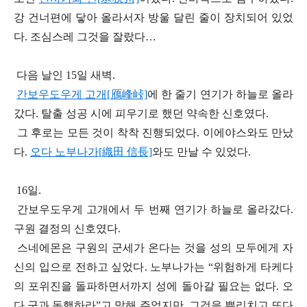
강 건너편에 닿아 올라서자 방울 달린 줄이 장치되어 있었
다
.
조심스레 그것을 잘랐다
…
다음 날인
15
일 새벽
.
간보우도우게 고개[
鴈峰峠]
에 한 줄기 연기가 하늘로 올라
갔다
.
탈출 성공 시에 피우기로 했던 약속한 신호였다
.
그 후로는 모든 것이 착착 진행되었다
.
이에야스와도 만났
다
.
오다 노부나가[織田 信長]
와도 만날 수 있었다
.
16
일
.
간보우도우게 고개에서 두 번째 연기가 하늘로 올라갔다
.
구원 결정의 신호였다
.
스네에몬은 구원의 군세가 온다는 것을 성의 모두에게 자
신의 입으로 전하고 싶었다
.
노부나가는
“
위험하게 타케다
의 포위진을 돌파하면서까지 성에 돌아갈 필요는 없다
.
오
다 군과 동행하라
”
고 말해 주었지만
,
그것을 뿌리치고 또다