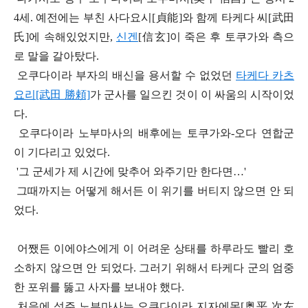
4
세
.
예전에는 부친 사다요시
[
貞能]
와 함께 타케다 씨
[武田
氏]
에 속해있었지만
,
신겐
[
信玄]
이 죽은 후
토쿠가와 측으
로 말을 갈아탔다
.
오쿠다이라 부자의 배신을 용서할 수 없었던
타케다
카츠
요리[武田 勝頼]
가 군사를 일으킨 것이 이 싸움의 시작이었
다
.
오쿠다이라 노부마사의 배후에는
토쿠가와
-
오다 연합군
이 기다리고 있었다
.
'
그 군세가 제 시간에 맞추어 와주기만 한다면
…'
그때까지는 어떻게 해서든 이 위기를 버티지 않으면 안 되
었다
.
어쨌든 이에야스에게 이 어려운 상태를 하루라도 빨리 호
소하지 않으면 안 되었다
.
그러기 위해서 타케다 군의 엄중
한 포위를 뚫고 사자를 보내야 했다
.
처음에 성주 노부마사는 오쿠다이라 지자에몬
[
奥
平 次左