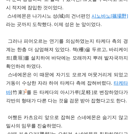
시 적지에 잠입한 것이었다
.
스네에몬은 나가시노 성
(
城
)
의 건너편인
시노바노[
篠場野]
라는 곳까지 도착했다
.
이제 성은 눈 앞이었다
.
그러나 피어오르는 연기를 의심하였는지 타케다 측의 경
계는 한층 더 삼엄해져 있었다
.
책
(
柵
)
을 두르고
,
바리케이
트
[
鹿垣]
를 설치하여 바닥에는 모래까지 뿌려 발자국까지
확인하려 하였다
.
스네에몬은 이 때문에 자기도 모르게 머뭇거리게 되었고
거동이 수상한 자라 하여 타케다 측에 잡혀버렸다
.
타케타
3
바
[
竹束]
를 든 타케다의 아시가루
[
足
軽
]
로 변장하였다가
각반의 형태가 다른 다는 것을 검문 받아 잡혔다고도 한다
.
어쨌든 카츠요리 앞으로 잡혀온 스네에몬은 숨기지 않고
밀사의 임무를 진술하였다
.