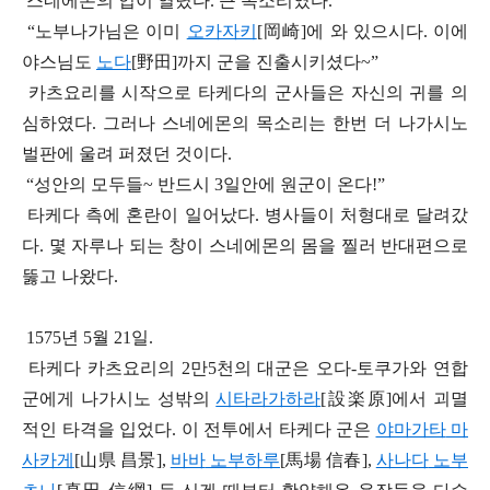
스네에몬의 입이 열렸다
.
큰 목소리였다
.
“
노부나가님은 이미
오카자키
[
岡崎]
에 와 있으시다
.
이에
야스님도
노다
[
野田]
까지 군을 진출시키셨다
~”
카츠요리를 시작으로 타케다의 군사들은 자신의 귀를 의
심하였다
.
그러나 스네에몬의 목소리는 한번 더 나가시노
벌판에 울려 퍼졌던 것이다
.
“
성안의 모두들
~
반드시
3
일안에 원군이 온다
!”
타케다 측에 혼란이 일어났다
.
병사들이 처형대로 달려갔
다
.
몇 자루나 되는 창이 스네에몬의 몸을 찔러 반대편으로
뚫고 나왔다
.
1575
년
5
월
21
일
.
타케다 카츠요리의
2
만
5
천의 대군은 오다
-
토쿠가와 연합
군에게 나가시노 성밖의
시타라가하라
[
設
楽
原]
에서 괴멸
적인 타격을 입었다
.
이 전투에서 타케다 군은
야마가타
마
사카게
[
山県 昌景]
,
바바
노부하루
[
馬場 信春]
,
사나다
노부