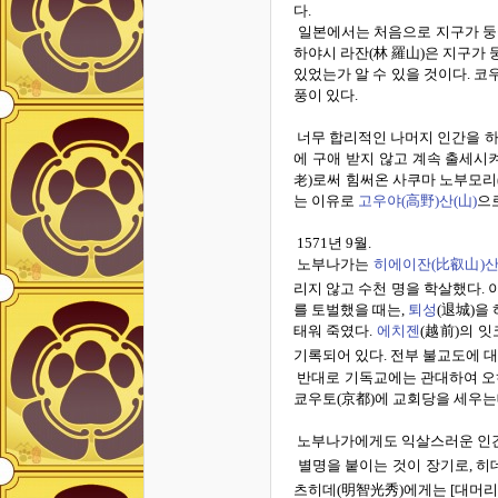
다
.
일본에서는 처음으로 지구가 둥
하야시 라잔
(
林 羅山
)
은 지구가 
있었는가 알 수 있을 것이다
.
코
풍이 있다
.
너무 합리적인 나머지 인간을 
에 구애 받지 않고 계속 출세시
老
)
로써 힘써온 사쿠마 노부모리
는 이유로
고우야(
高野)
산(
山)
으
1571
년
9
월
.
노부나가는
히에이잔(
比叡山)
산
리지 않고 수천 명을 학살했다
.
를 토벌했을 때는
,
퇴성
(
退城
)
을 
태워 죽였다
.
에치젠
(
越前
)
의 잇
기록되어 있다
.
전부 불교도에 
반대로 기독교에는 관대하여 
쿄우토
(
京都
)
에 교회당을 세우는
노부나가에게도 익살스러운 인
별명을 붙이는 것이 장기로
,
히
츠히데
(
明智光秀
)
에게는
[
대머리