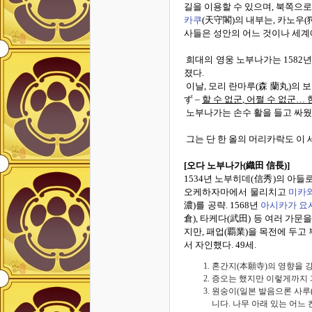
길을 이용할 수 있으며
,
북쪽으
카쿠
(
天守閣
)
의 내부는
,
카노우
(
사들은 성안의 어느 것이나 세계
희대의 영웅 노부나가는
1582
졌다
.
이날
,
모리 란마루
(
森 蘭丸
)
의 
ず
–
할 수 없군
,
어쩔 수 없군
…
노부나가는 손수 활을 들고 싸
그는 단 한 올의 머리카락도 이
[
오다 노부나가
(
織田 信長
)]
1534
년 노부히데
(
信秀
)
의 아들
오케하자마에서 물리치고
미카
濃
)
를 공략
. 1568
년
아시카가
요
倉
),
타케다
(
武田
)
등 여러 가문
지만
,
패업
(
覇業
)
을 목전에 두고
서 자인했다
. 49
세
.
혼간지(本願寺)의 영향을 
증오는 했지만 이렇게까지 
원숭이(일본 발음으론 사루(さ
니다. 나무 아래 있는 