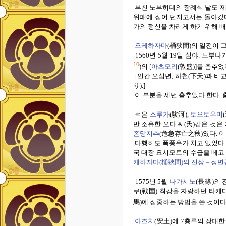
부친 노부히데의 장례식 날도 제
위패에 집어 던지고서는 돌아갔
가의 정신을 차리게 하기 위해 
오케하자마
(
桶
狭
間
)
의 일전이 
1560
년
5
월
19
일 심야
.
노부나
10
)
의
[
아츠모리
(
敦盛
)]
를 춤추었
[
인간 오십년
,
하천
(
下天
)
과 비
り
).]
이 부분을 세번 춤추었다 한다
.
적은
스루가
(
駿河
),
토오토우미
(
만 소유한 오다 씨
(
氏
)
같은 것은
존망지추
(
危急存亡之秋
)
였다
.
이
다행히도 폭풍우가 치고 있었다
국 대장 요시모토의 수급을 베고
케하자마(
桶狹間)
의
진상
–
정면
1575
년
5
월
나가시노
(
長篠
)
의 
쿠
(
戦国
)
최강을 자랑하던 타케
馬
)
에 집중하는 방법을 쓴 것이
아즈치
(
安土
)
에
7
층루의 장대한