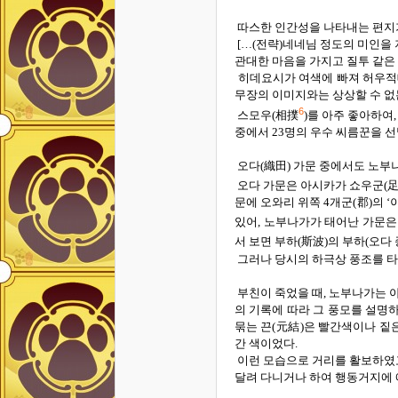
따스한 인간성을 나타내는 편지
[…(
전략
)
네네님 정도의 미인을 
관대한 마음을 가지고 질투 같은
히데요시가 여색에 빠져 허우적
무장의 이미지와는 상상할 수 없
6
스모우
(
相撲
)
를 아주 좋아하여
중에서
23
명의 우수 씨름꾼을 
오다
(
織田
)
가문 중에서도 노부
오다 가문은 아시카가 쇼우군
(
문에 오와리 위쪽
4
개군
(
郡
)
의
‘
있어
,
노부나가가 태어난 가문은
서 보면 부하
(
斯波
)
의 부하
(
오다 
그러나 당시의 하극상 풍조를 
부친이 죽었을 때
,
노부나가는 
의 기록에 따라 그 풍모를 설명
묶는 끈
(
元結
)
은 빨간색이나 짙
간 색이었다
.
이런 모습으로 거리를 활보하였
달려 다니거나 하여 행동거지에 