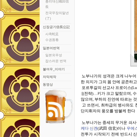
총리대신織田信
長
전국무장의말년
(了)
신장공기信長公記
사족蛇足
수권首卷
일본어번역
일본외무성
잡스러운 번역
불여우_이야기
노부나가의 성격은 크게 나누어 
자막제작
한 의지가 그의 몸 안에 공존하고 
동영상
포르투갈의 선교사 프로이스
(Lu
[(
전략
)…
키가 크고 말랐으며
,
수
않으며
,
부하의 진언에 따르는 
고 쓰면서
,
최하급의 병사와도 
단지휘자의 풍모를 방불케 한다
노부나가는 중세의 무거운 쇠사
케다
신겐
(
武田 信玄
)
이나
우에
전투가 시작되기 전에 반드시 