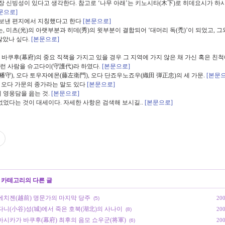
 신빙성이 있다고 생각한다. 참고로 ‘나무 아래’는 키노시타(木下)로 히데요시가 하시
문으로]
 보낸 편지에서 지칭했다고 한다
[본문으로]
 미츠(光)의 아랫부분과 히데(秀)의 윗부분이 결합되어 ‘대머리 독(禿)’이 되었고, 그
않았나 싶다.
[본문으로]
 바쿠후(幕府)의 중요 직책을 가지고 있을 경우 그 지역에 가지 않은 채 가신 혹은 친척
그런 사람을 슈고다이(守護代)라 하였다.
[본문으로]
守), 오다 토우자에몬(藤左衛門), 오다 단죠우노죠우(織田 弾正忠)의 세 가문.
[본문
 오다 가문의 종가라는 말도 있다
[본문으로]
의 영웅담을 읊는 것.
[본문으로]
 없었다는 것이 대세이다. 자세한 사항은 검색해 보시길..
[본문으로]
' 카테고리의 다른 글
 에치젠(越前) 명문가의 마지막 당주
200
(5)
다니(小谷)성(城)에서 죽은 호북(湖北)의 사나이
200
(8)
 아시카가 바쿠후(幕府) 최후의 음모 쇼우군(将軍)
200
(6)