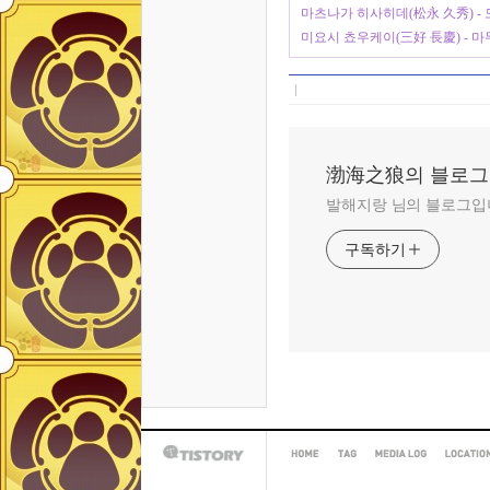
마츠나가 히사히데(松永 久秀) -
미요시 쵸우케이(三好 長慶) - 
渤海之狼의 블로그
발해지랑 님의 블로그입
구독하기
HOME
TAG
MEDIA
LOCAT
TISTORY
LOG
LOG