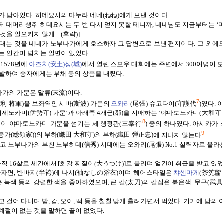
가 남아있다
.
히데요시의 마누라 네네
(
ねね
)
에게 보낸 것이다
.
저 대머리생쥐 히데요시는 두 번 다시 얻지 못할 테니까
,
네네님도 지금부터는
‘
 것을 일으키지 않게
…(
후략
)]
대는 것을
네네가 노부나가에게 호소하자 그 답변으로 보낸 편지이다
.
그 외에
는 인간미 넘치는 일면이 있었다
.
, 1578
년에
아즈치(
安土)
성(
城)
에서 열린 스모우 대회에는 주변에서
300
여명이 
선발하여 승자에게는 부채 등의 상품을 내렸다
.
나가의 가문은 말류
(
末流
)
이다
.
7
将
足利
軍
)
을 보좌역인 시바
(
斯波
)
가문의
오와리
(
尾張
)
슈고다이
(
守護代
)
였다
.
이
이세노카미
(
伊勢守
)
가문
’
과 아래쪽
4
개군
(
郡
)
을 지배하는
‘
야마토노카미
(
大和守
8
 이 야마토노카미 가문을 섬기는 세 행정관
(
三奉行
)
중의 하나였다
.
아시카가
9
종가
(
総
領家
))
의 부하
(
織田 大和守
)
의 부하
(
織田
弾
正忠
)
에 지나지 않는다
.
타고
노부나가의 부친 노부히데
(
信秀
)
시대에는 오와리
(
尾張
) No.1
실력자로 올라
아직
16
살로 세간에서
[
최강 찌질이
(
大
うつけ
)]
로 불리며 얼간이 취급을 받고 있
하자면
,
반바지
(
半袴
)
에 나시
(
袖
なしの
浴衣
)
이며 헤어스타일은
챠센마게
(
茶筅
髷
은 녹색 등의 강렬한 색을 좋아하였으며
,
큰 칼
(
太刀
)
의 칼집은 붉은색
.
무구
(
武
고
걸어 다니며 밤
,
감
,
오이
,
떡 등을 칠칠 맞게 흘려가면서 먹었다
.
거기에 남의 
예절이 없는 것을 말하면 끝이 없었다
.