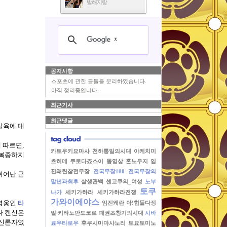
발해지랑
공지사항
스포츠에 관한 글들을 분리하였습니다.
아직 정리중입니다.
최근기사
최근댓글
살육에 대
에 따르면
,
카토우키요마사
천하통일의시대
아케치미
 복종하지
츠히데
쿠로다죠스이
동영상
혼노우지
임
진왜란참전무장
전국무장100
전국무장의
뛰어난 군
말년과최후
살생관백
센고쿠의_여성
노부
토쿠
나가
세키가하라
세키가하라전쟁
가와이에야스
영웅인
타
임진왜란
아!힘들다정
나 켄신은
말
키타노만도코로
패권초창기의시대
시바
신론자였
료우타로우
후쿠시마마사노리
토요토미노