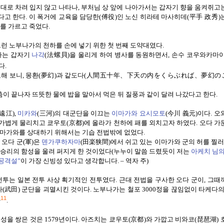
대로 차려 입지 않고 나타나
,
부처님 상 앞에 나아가서는 갑자기 향을 움켜쥐고
다고 한다
.
이 폭거에 교육을 담당한
(
傅役
)
인 노신 히라테 마사히데
(
平手 政秀
)
배를 가르고 죽었다
.
그런 노부나가의 천하를 손에 넣기 위한 첫 번째 도약대였다
.
가는 갑자기
나각
(
法螺貝
)
을 울리게 하여 병사를 동원하면서
,
손수 코우와카마
다
.
교해 보니
,
몽환
(
夢幻
)
과 같도다
(
人間五十年、下天の
内
をくらぶれば、夢幻の
춤이 끝나자 뜨뜻한 물에 밥을 말아서 먹은 뒤
질풍과 같이 달려 나갔다고 한다
.
遠江
),
미카와
(
三河
)
의 대군단을 이끄는
이마가와
요시모토
(
今川 義元
)
이다
.
오
 가볍게 물리치고 쿄우토
(
京都
)
에 올라가 천하에 패를 외치고자 하였다
.
오다 가
마가와를 상대하기 위해서는 기습 전법밖에 없었다
.
.
오다 군
(
軍
)
은
덴가쿠하자마
(
田
楽狭
間
)
에서 쉬고 있는 이마가와 군의 허를 찔러
 승리의 함성을 울려 퍼지게 한 것이었다
(
누누이 말씀 드렸듯이 저는
아케치
님
공격설”
이 가장 신빙성 있다고 생각합니다
. –
역자 주
)
전투는
일본 전투 사상 획기적인 전투였다
.
근대 전법을 구사한 오다 군이
,
그때
다
(
武田
)
군단을 괴멸시킨 것이다
.
노부나가는 철포
3000
정을 끊임없이 타케다의
11
다
.
 성을 쌍은 것은
1579
년이다
.
아즈치는 쿄우토
(
京都
)
와 가깝고 비와코
(
琵琶湖
)