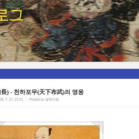
로그
長) - 천하포무(天下布武)의 영웅
08. 7. 17. 21:31
Posted by 발해지랑