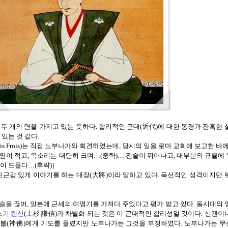
두 개의 면을 가지고 있는 듯하다
.
합리적인 근대
(
近代
)
에 대한 동경과 잔혹한 
있는 것 같다.
is Frois)
는 직접 노부나가와 회견하였는데
,
당시의 일을 로마 교회에 보고한 바
염이 적고
,
목소리는 대단히 크며
…(
중략
)…
전술이 뛰어나고
,
대부분의 규율에
것이 드물다
…(
후략
)]
친근감 있게 이야기를 하는 대장
(
大將
)
이라 말하고 있다
.
독선적인 성격이지만
슬을 끊어
,
일본에 근세의 여명기를 가져다 주었다고 평가 받고 있다
.
동시대의 
스기
켄신
(
上杉 謙信
)
과 차별화 되는 것은
이 근대적인 합리성일 것이다
.
신겐이
신불
(
神佛
)
에게 기도를 올렸지만
노부나가는 그것을 부정하였다
.
노부나가는 무