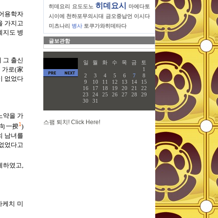
히데요시
히데요리
요도도노
마에다토
 어용학자
시이에
천하포무의시대
금오중납언
이시다
을 가지고
미츠나리
병사
토쿠가와히데타다
계지도 병
글보관함
 그 출신
일
월
화
수
목
금
토
.
가로
(
家
1
2
3
4
5
6
7
8
이 없었다
9
10
11
12
13
14
15
16
17
18
19
20
21
22
23
24
25
26
27
28
29
30
31
노약을 가
스팸 퇴치! Click Here!
1
向一揆
)
의 남녀를
 없었다고
해제하였고
,
아케치 미