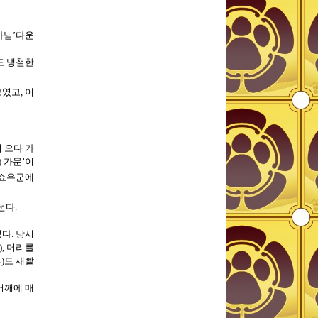
마님
’
다운
도 냉철한
모였고
,
이
 오다 가
)
가문
’
이
 쇼우군에
선다
.
었다
.
당시
),
머리를
具
)
도 새빨
어깨에 매