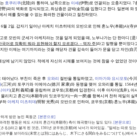
로는
호쿠리쿠
(
北陸
)
와 통하며
,
남쪽으로는
이세
(
伊勢
)
로 연결되는 요충지였다
. 7
狩野
)
파의 벽화로 장식되었고
,
최상층은 금박
(
金箔
)
을 입혔다고 한다
.
일본에 와 
에서 예를 찾아볼 수 없는 화려한 건물이라고 절찬하였다
.
년
6
월
2
일
.
갑자기 일어난 아케치 미츠히데의 모반으로 인해 혼노우
(
本能
)
사
(
寺
)
보고로 모반의 군세가 아케치라는 것을 알게 되었을 때
,
노부나가는 단 한마디
[
是
한국어로 정확히 뭐라 표현해야 할지 모르겠다
. –
역자 주
]
라고 말했을 뿐이었다
웠지만 이제는 여기까지라는 것을 깨닫자
건물 깊숙이 들어가 문을 닫고 자인
(
自
 세상에 남기지 않았다
.
적에게 자신의 시체를 보여지는 것에 참을 수 없었던 것이
로 태어났다
.
부친이 죽은 후
오와리
절반을 통일하였고
,
이마가와 요시모토
(
今川
徳
와
(
三河
)
의 토쿠가와 이에야스
(
川
家康
)
와 동맹을 맺어 오와리를 통일
. 1564
浅
시아키
(
足利 義昭
)
를 옹립하여 쿄우토
(
京都
)
에 입경한다
.
이후 아자이
(
井
),
아
을 물리치고 혼간지
(
本願寺
)
의 잇코우잇키
(
一向一揆
)
를 항복시켜 천하 제일의 실
 부하
아케치 미츠히데
(
明智 光秀
)
의 모반으로 인하여
,
쿄우토
(
京都
)
혼노우
(
本能
)
강하게 받은 농민 폭동군.
[본문으로]
과격한 행동은 에도 시대의 혼간지(本願寺) 측이 왜곡했다는 말도 있다.
[본문으로]
る))라고 붙게 된 것은, 1591년 쿄우토(京都)에 낙서가 되어있길.. “말세는 따로 있는
어느 칸파쿠를 보더라도(末世とは別にはあらじ、木下にさる関白をみるにつけても)에서 