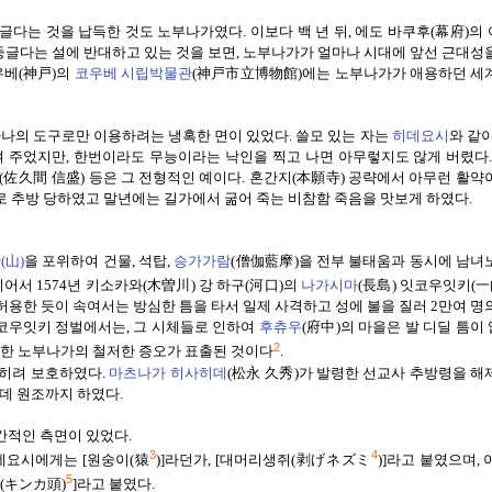
글다는 것을 납득한 것도 노부나가였다
.
이보다 백 년 뒤
,
에도 바쿠후
(
幕府
)
의
둥글다는 설에 반대하고 있는 것을 보면
,
노부나가가 얼마나 시대에 앞선 근대성
戸
우베
(
神
戸
)
의
코우베
시립
박물
관
(
神
市立博物館
)
에는 노부나가가 애용하던 세
하나의 도구로만 이용하려는 냉혹한 면이 있었다
.
쓸모 있는 자는
히데요시
와 같이
켜 주었지만
,
한번이라도 무능이라는 낙인을 찍고 나면 아무렇지도 않게 버렸다
(
佐久間 信盛
)
등은 그 전형적인 예이다
.
혼간지
(
本願寺
)
공략에서 아무런 활약
로 추방 당하였고
말년에는 길가에서 굶어 죽는 비참함 죽음을 맛보게 하였다
.
(
山)
을 포위하여 건물
,
석탑
,
승가가람
(
僧伽藍摩
)
을 전부 불태움과 동시에 남녀
이어서
1574
년 키소카와
(
木
曽
川
)
강 하구
(
河口
)
의
나가시마
(
長島
)
잇코우잇키
(
一
허용한 듯이 속여서는 방심한 틈을 타서 일제 사격하고 성에 불을 질러
2
만여 명
코우잇키 정벌에서는
,
그 시체들로 인하여
후츄우
(
府中
)
의 마을은 발 디딜 틈이
2
대한 노부나가의 철저한 증오가 표출된 것이다
.
오히려 보호하였다
.
마츠나가
히사히데
(
松永 久秀
)
가 발령한 선교사 추방령을 
데 원조까지 하였다
.
간적인 측면이 있었다
.
3
4
剥
데요시에게는
[
원숭이
(
猿
)]
라던가
, [
대머리생쥐
(
げネズミ
)]
라고 붙였으며
,
5
(
キンカ
頭
)
]
라고 붙였다
.