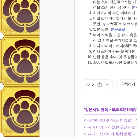
다는 것이 개인적으로는 가장
성을 쓰기 전의 성이다.
[본
히데요시의 부인 네네에게
정말로 대머리였다기 보다는,
뜻인 ‘キンカ頭’로 부르지 
일본 씨름
[본문으로]
여러 지역을 가진 슈고 혹은
신 그 지역을 통치시켰고 
오다 이나바노카미(織田 因幡
이세노카미 가문(伊勢守)이
단한 춤을 추며, 옛 무장들
3000의 철포와 3단 철포는
5
구독하기
'
일본서적 번역
>
戰國武將100話
아사쿠라 요시카게(朝倉 義景) -
아자이 나가마사(浅井 長政) - 오
아시카가 요시아키(足利 義昭) -