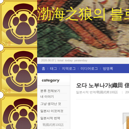
渤海之狼의 블
total
today
yesterday
2026.08.07
|
홈
태그
지역로그
미디어로그
방명록
오다 노부나가(織田 信
분류 전체보기
일본서적 번역/戰國武將100話
20
내 이야기
그냥 생각난 것
일본사 이것저것
일본서적 번역
戰國武將100話