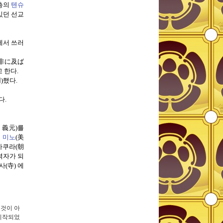
층의
텐슈
있던 선교
에서 쓰러
非に及ば
고 한다
.
刃
)
했다
.
다
.
 義元
)
를
년
미노
(
美
사쿠라
(
朝
력자가 되
사
(
寺
)
에
 것이 아
시작되었