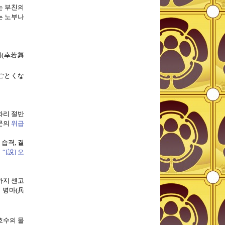
는 부친의
는 노부나
이
(
幸若舞
ごとくな
와리 절반
문의
위급
 습격
,
결
의
“[
說]
오
까지 센고
 병마
(
兵
호수의 물