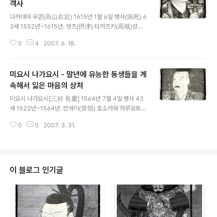
객사
글 내용
다카야마 우콘(高山右近) 1615년 1월 6일 병사(病死) 6
3세 1552년~1615년. 셋츠(摂津) 타카츠키(高槻)성주
(城主). 세례명 유스토(Justo). 오다 노부나가(織田 信
0
4
2007. 6. 18.
長), 토요토미노 히데요시(豊臣 秀吉)를 섬기며 시즈가타
케(賤ヶ岳)의 싸움 등에서 공을 세웠다. 히데요시, 토쿠가
와 이에야스(德川 家康)의 기독교 금교령(禁敎令)으로
미요시 나가요시 - 말년에 유능한 동생들을 계
인하여 영지를 몰수당하고 국외로 추방 당하여 마닐라에서
병사하였다. 평화로운 생활을 깨트린 추방령 토요토미노
속해서 잃은 마음의 상처
글 내용
히데요시에게서, [신(神)을 따르겠느냐? 다이묘우(大名)
미요시 나가요시[三好 長慶] 1564년 7월 4일 병사 43
로 남겠느냐?]라는 힐문에 주저없이 다이묘우(大名)의 지
세 1522년~1564년. 칸레이(管領) 호소카와 하루모토
위를 버린 기독교 무장 다카야마 우콘은 카가(加賀) 마에
(細川 晴元)의 집사(執事)로 이즈미(和泉), 카와치(河
다 가문(前田家)에서 없어서는 안 될 존재였다. 우콘은 카
0
0
2007. 3. 31.
内), 셋츠(摂津)를 지배. 이어서 쿄우토(京都)에 들어가
나자와 성(金沢城)의 해자(垓子)..
쇼우군(将軍) 아시카가 요시테루(足利 義輝)를 추방. 또
한 주군 하루모토(晴元)도 추방하여 킨키(近畿) 8개국을
영유하며 전성기를 누리지만 마츠나가 히사히데(松永 久
秀)에게 실권을 빼앗겼다. 절정기의 나가요시 전성기의 미
이 블로그 인기글
요시 나가요시는 야마시로(山城), 야마토(大和), 카와치
(河内), 이즈미(和泉), 셋츠(摂津) 등 킨키 지역에 더해 탄
바(丹波)의 대부분과 하리마(播磨)의 일부 그리고 시고쿠
(四石) 지역의 아와(阿波), 사누키(讃岐), 아와지(淡路),
이요(伊予)의 일부에 ..