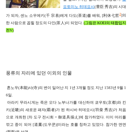
요토미노 히데요시
(
豊臣 秀吉
)
의 시대
2
가 되자
,
센노 소우에키
(
千 宗易
)
에게 다도
(
茶道
)
를 배워
, [
利休七哲
]
의
한 사람으로 꼽힐 정도의 다인
(
茶人
)
이 되었다
.
(그림은 KOEI의 태합입지
전V)
풍류의 자리에 있던 이외의 인물
혼노우
(
本能
)
사
(
寺
)
의 변이 일어난 지
1
년
3
개월 정도 지난
1583
년
9
월
1
6
일
.
아라키 무라시게는 죽은 오다 노부나가를 대신하여 쿄우토
(
京都
)
와 킨
키
(
近畿
)
의 새로운 패자
(
覇者
)
가 된 하시바 히데요시
(
羽柴 秀吉
)
가 처음
으로 개최한
[
차 도구 전시회
=
御道具揃
え
]
에 참가하였다
.
이미 머리를
깎고 중이 되어
[
道薰
(
도우쿤
)]
이라는 호를 칭하고 있었다
.
참가한 면면
(
面面
)
을 보면
,