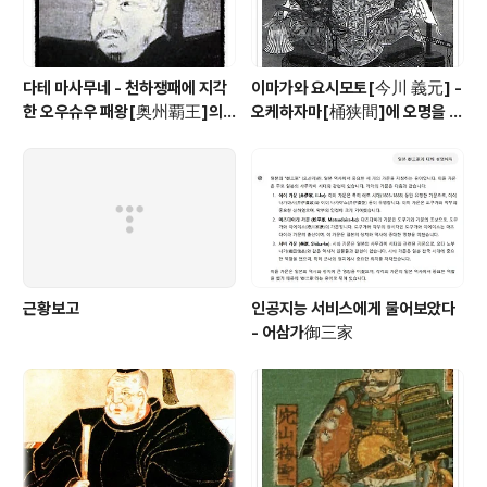
다테 마사무네 - 천하쟁패에 지각
이마가와 요시모토[今川 義元] -
한 오우슈우 패왕[奥州覇王]의 1
오케하자마[桶狭間]에 오명을 남
00만석 꿈
긴 토우카이[東海] 제일의 무장
근황보고
인공지능 서비스에게 물어보았다
- 어삼가御三家