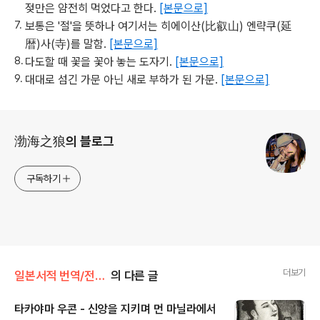
젖만은 얌전히 먹었다고 한다.
[본문으로]
보통은 '절'을 뜻하나 여기서는 히에이산(比叡山) 엔략쿠(延
暦)사(寺)를 말함.
[본문으로]
다도할 때 꽃을 꽃아 놓는 도자기.
[본문으로]
대대로 섬긴 가문 아닌 새로 부하가 된 가문.
[본문으로]
로그 정보
渤海之狼의 블로그
구독하기
더보기
일본서적 번역/전국무장의말년(了)
의 다른 글
타카야마 우콘 - 신앙을 지키며 먼 마닐라에서