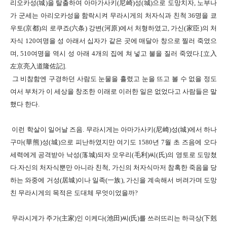
리오카성
(
城
)
을 탈출하여 아마가사키
(
尼崎
)
성
(
城
)
으로 도망치자
,
노부나
가 군세는 아리오카성을 함락시켜 무라시게의 처자식과 친척
36
명을 쿄
우토
(
京都
)
의 로쿠죠
(
六条
)
강변(
河原
)
에서 처형하였고
,
가신
(
家臣
)
의 처
자식
120
여명을 성 아래서 십자가 같은 곳에 매달아 창으로 찔러 죽였으
며
, 510
여명을 역시 성 아래
4
개의 집에 쳐 넣고 불을 질러 죽였다
.[
立入
左京亮入道隆佐記
].
그 비참함엔 구경하던 사람도 눈물을 흘렸고
눈을 뜨고 볼 수 없을 정도
여서
부처가 이 세상을 창조한 이래로 이러한 일은 없었다고 사람들은 말
했다 한다
.
이런 학살이 일어날 즈음. 무라시게는 아마가사키
(
尼崎
)
성
(
城
)
에서 하나
구마
(
華熊
)
성
(
城
)
으로 피난하였지만
여기도
1580
년
7
월 초 즈음에 오다
세력에게 공격받아 낙성
(
落城
)
되자
모우리
(
毛利
)
씨
(
氏
)
의 영토로 도망쳤
다
.
자신의 처자식뿐만 아니라 친척
,
가신의 처자식마저 참혹한 죽음을 당
하는 와중에
거성
(
居城
)
이나 일족
(
一族
),
가신을 계속해서 버려가며 도망
친 무라시게의 목적은 도대체 무엇이었을까
?
무라시게가 주가
(
主家
)
인 이케다
(
池田
)
씨
(
氏
)
를 쓰러뜨리는 하극상
(
下剋