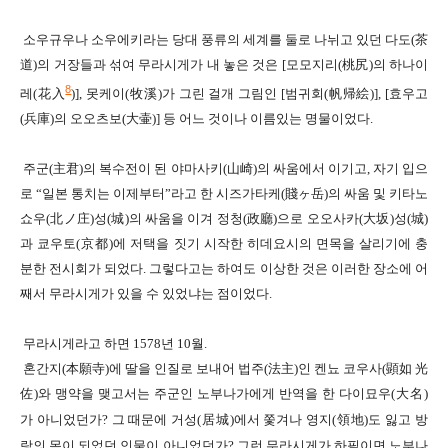
소우규우나 소우에키라는
당대 풍류의 세계를 둘로 나뉘고 있던 다도
(
茶
道
)
의 거장들과 섞여 무라시게가 내 놓은 것은
[
모모지리
(
桃尻
)
의 하나이
8
레
(
花入
)],
못케이
(
牧溪
)
가 그린 걸개 그림인 [범귀회
(
帆
帰絵
)], [
효우고
(
兵庫
)
의 오오츠보
(
大壷
)]
등
어느 것이나 이름있는 명물이었다
.
주군
(
主君
)
의 복수전이 된 야마사키
(
山崎
)
의 싸움에서 이기고
,
자기 입으
로
“
일본 통치는 이제부터
”
라고 한 시즈가타케
(
賤ヶ岳
)
의 싸움 및 키타노
쇼우
(
北ノ庄
)
성
(
城
)
의 싸움을 이겨
정청
(
政廳
)
으로 오오사카
(
大坂
)
성
(
城
)
과 쿄우토
(
京都
)
에 저택을 짓기 시작한 히데요시의 면목을 살리기에 충
분한 전시회가 되었다
.
그렇다고는 하여도 이상한 것은
이러한 장소에 어
째서 무라시게가 있을 수 있었냐는 점이었다
.
무라시게라고 하면
1578
년
10
월.
혼간지
(
本願寺
)
에 딸을 인질로 보내어
법주
(
法主
)인
켄뇨 코우사
(
顕
如
光
佐
)
와 맹약을 맺고
서는
주군인 노부나가에게 반역을 한 다이묘우
(
大名
)
가 아니었던가
?
그 때문에 거성
(
居城
)
에서 쫓겨나
영지
(
領地
)
도 잃고
방
랑의 몸이 되었던 인물이 아니었던가
?
그런 무라시게가 하필이면 노부나