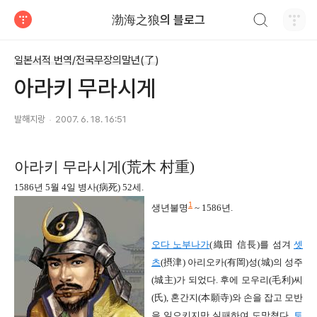
검색하기
渤海之狼의 블로그
티스토리
일본서적 번역/전국무장의말년(了)
아라키 무라시게
발해지랑
2007. 6. 18. 16:51
아라키 무라시게
(
荒木 村重
)
1586
년
5
월
4
일 병사
(
病死
) 52
세
.
1
생년불명
~ 1586
년.
오다 노부나가
(
織田 信長
)
를 섬겨
셋
츠
(
摂
津
)
아리오카
(
有岡
)
성
(
城
)
의 성주
(
城主
)
가 되었다
.
후에 모우리
(
毛利
)
씨
(
氏
),
혼간지
(
本願寺
)
와 손을 잡고 모반
을 일으키지만 실패하여 도망쳤다
.
토