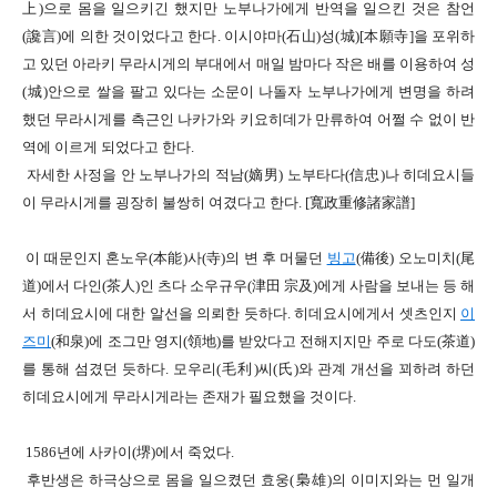
上
)
으로 몸을 일으키긴 했지만
노부나가에게 반역을 일으킨 것은 참언
(
讒言
)
에 의한 것이었다고 한다
.
이시야마
(
石山
)
성
(
城
)[
本願寺
]
을 포위하
고 있던 아라키 무라시게의 부대에서
매일
밤마다 작은 배를 이용하여 성
(
城
)
안으로 쌀을 팔고 있다는 소문이 나돌자
노부나가에게 변명을 하려
했던 무라시게를
측근인 나카가와 키요히데가 만류하여 어쩔 수 없이 반
역에 이르게 되었다고 한다
.
자세한 사정을 안 노부나가의 적남
(
嫡男
)
노부타다
(
信忠
)
나 히데요시들
이 무라시게를 굉장히 불쌍히 여겼다고 한다
. [
寬政重修諸家譜
]
이 때문인지
혼노우
(
本能
)
사
(
寺
)
의 변 후
머물던
빙고
(
備後
)
오노미치
(
尾
道
)
에서 다인
(
茶人
)
인 츠다 소우규우
(
津田 宗及
)
에게 사람을 보내는 등 해
서
히데요시에 대한 알선을 의뢰한 듯하다
.
히데요시에게서 셋츠인지
이
즈미
(
和泉
)
에 조그만 영지
(
領地
)
를 받았다고 전해지지만
주로 다도
(
茶道
)
를 통해 섬겼던 듯하다
.
모우리
(
毛利
)
씨
(
氏
)
와 관계 개선을 꾀하려 하던
히데요시에게
무라시게라는 존재가 필요했을 것이다
.
1586
년에 사카이
(
堺
)
에서 죽었다
.
후반생은 하극상으로 몸을 일으켰던 효웅
(
梟雄
)
의 이미지와는 먼
일개