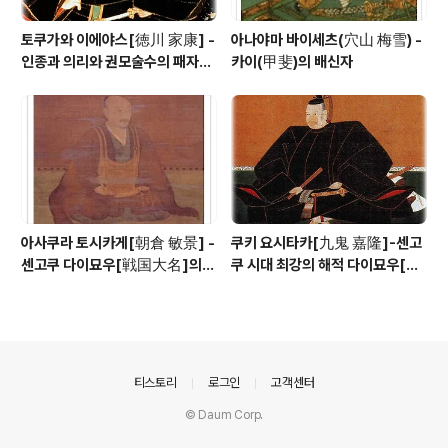
토쿠가와 이에야스[徳川 家康] -
아나야마 바이세츠(穴山 梅雪) -
인종과 의리와 권모술수의 패자
카이(甲斐)의 배신자
(覇者)
아사쿠라 토시카게[朝倉 敏景] -
쿠키 요시타카[九鬼 嘉隆]-센고
센고쿠 다이묘우[戦国大名]의
쿠 시대 최강의 해적 다이묘우[大
선구자
名]
의안내
티스토리
로그인
고객센터
© Daum Corp.