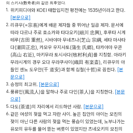
의 스키샤
(
数奇者
)
와 같은 최후였다
.
위키피디아와 KOEI 태합입지전 평전에는 1535년이라고 한다.
[본문으로]
리큐우(=宗易)에게 배운 제자들 중 뛰어난 일곱 제자. 문서에
따라 다르나 주로 호소카와 타다오키(細川 忠興), 후루타 시게
테루(古田 重然), 시바야마 무네츠나(芝山 宗綱, 세타 마사타
다(瀬田正忠), 카모우 우지사토(蒲生 氏郷), 타카야마 우콘
(高山 右近), 마키무라 토시사다(牧村利貞)를 지칭함. 아라키
무라시게의 경우 오다 우라쿠사이(織田 有楽斎), 리큐우의 아
들인 센노 도우안(千 道安)과 함께 십철(十哲)로 꼽힌다.
[본
문으로]
승정의 최고위.
[본문으로]
풍류인(風流人)을 말하나 주로 다인(茶人)을 지칭한다.
[본문
으로]
다도(茶道)의 자리에서 리드하던 사람.
[본문으로]
같은 여성의 젖을 먹고 자란 사이. 높은 집안의 아이는 모친의
젖이 아닌 다른 사람의 젖을 먹는 풍습이 있었는데, 노부나가는
유모의 유두를 물어 뜯는 버릇이 있었지만 츠네오키의 모친의