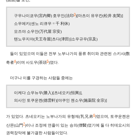
3
구우나이쿄우
(
宮内卿
)
호우인
(
法印
)[
마츠이 유우칸
(
松井 友閑
)]
소우에키
(
센노 리큐우
=
千 利休
)
모즈야 소우안
(
万代屋 宗安
)
텐노우지야
(
天王寺屋
[
츠다
(
津田
)]
소우규우
(
宗及
)
들이 있었으며
이들은 전부 노부나가의 풍류 취미와 관련된 스키샤
(
数
4
5
奇者
)
이며 사도우
(
茶頭
)
였다
.
더구나 이를 구경하는 사람들 중에는
이케다 쇼우뉴우
(
勝入
)[
츠네오키
(
恒興
)],
의사인 토쿠운켄
(
德雲軒
)[
야쿠인 젠소우
(
施
薬
院 全宗
)]
6
가 있었다
.
츠네오키는 노부나가의 유형제
(
乳兄弟
)
였으며
,
토쿠운켄은
7
산몬
(
山門
)
이나 조정에 연줄이 있는 승의
(
僧醫
)
였기에
둘 다 히데요시의
권력장악에 불가결한 사람들이었다
.