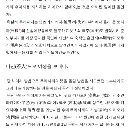
가의 후계자를 자처하는 히데요시 밑에 있는 것은 어찌된 일이란 말인
가
?
확실히 무라시게는 셋츠의 이케다
(
池田
)
씨
(
氏
)
의 부하에서 올라 온 토자
9
마
(
外様
)
의 신참이었음에도 불구하고
셋츠의 국주
(
国主
)
로 발탁시켜 준
노부나가를
가장 중대한 국면에 배반하여
숙적인 혼간지
(
本願寺
)
와 모우
리
(
毛利
)
씨
(
氏
)
의 연합세력으로 달려간 반역자였기에
오다
(
織田
)
쪽에게
있어서는 용서할 수 없는 인물이었을 터였다
.
다인
(
茶人
)
으로 여생을 보내다
.
당초
여러 방법으로 무라시게의 뜻을 돌릴 방법을 시도했던 노부나가도
그것이 불가능하다는 것을 깨닫자
공격에 전념하였다
.
우선 무라시게에게 가담하고 있던 셋츠 타카츠키
(
高槻
)
성
(
城
)
의 성주인
타카야마 우콘
(
高山 右近
)
과 이바라키
(
茨木
)
성
(
城
)
의 성주인 나카가와 키
요히데
(
中川 清秀
)
등을 귀순시킨 후에
무라시게의 거성
(
居城
)
아리오카
(
有岡
)
를 포위하였다
.
이
1578
년
11
월부터
10
개월간에 걸친 장기 포위전
을 전개 하여
다음 해
1579
년
9
월
2
일
무라시게가 처자식을버려둔 채
아