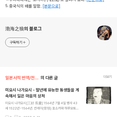
중국식의 배를 말함.
[본문으로]
로그 정보
渤海之狼의 블로그
구독하기
더보기
일본서적 번역/전국무장의말년(了)
의 다른 글
미요시 나가요시 - 말년에 유능한 동생들을 계
속해서 잃은 마음의 상처
글 내용
미요시 나가요시[三好 長慶] 1564년 7월 4일 병사 43
세 1522년~1564년. 칸레이(管領) 호소카와 하루모토
(細川 晴元)의 집사(執事)로 이즈미(和泉), 카와치(河