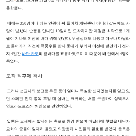
크선
으로
, 1614
년
11
월
8
일
나가사키 항구 밖의 키바치
(
木鉢
)
의 항구를
출항했다
.
배에는
350
명이나 되는 인원이 꽉 들어차
계단뿐만 아니라 갑판에도 사
람이 넘쳤다
.
순풍을 만나면
10
일이면 도착하지만
계절은 최악으로
1
개
월이 지나도 여전히 바다 위에 있었다
.
위생상태도 나빴고
더구나 마닐라
로 들어가기 직전에 폭풍우를 만나 돛대가 부러져
어선에 발견되기 전까
지
4
일간
바탄 반도
의 앞바다를 표류하였으며
이 때문에 배 안에서
4
명이
죽었다
.
도착 직후에 객사
그러나 선교사의 보고로 우콘 등이 얼마나 독실한 신자였는지를 알고 있
던 스페인 현지 총독 후앙 데 실바는 표류하는 배를 구원하여
성벽도시
인트라므로스의 해안으로 견인하였다.
일행은 요새에서 발사되는 축포로 환영 받으며 마닐라에 첫발을 내딛자
교회의 종들이 일제히 울렸고
의장병과 시민들의 환호를 받았다
.
총독은