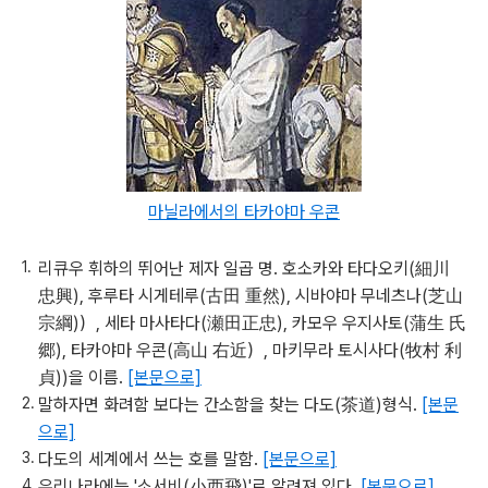
마닐라에서의 타카야마 우콘
리큐우 휘하의 뛰어난 제자 일곱 명. 호소카와 타다오키(細川
忠興), 후루타 시게테루(古田 重然), 시바야마 무네츠나(芝山
宗綱)）, 세타 마사타다(瀬田正忠), 카모우 우지사토(蒲生 氏
郷), 타카야마 우콘(高山 右近）, 마키무라 토시사다(牧村 利
貞))을 이름.
[본문으로]
말하자면 화려함 보다는 간소함을 찾는 다도(茶道)형식.
[본문
으로]
다도의 세계에서 쓰는 호를 말함.
[본문으로]
우리나라에는 '소서비(小西飛)'로 알려져 있다.
[본문으로]