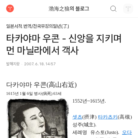
검색하기
渤海之狼의 블로그
티스토리
일본서적 번역/전국무장의말년(了)
타카야마 우콘 - 신앙을 지키며
먼 마닐라에서 객사
발해지랑
2007. 6. 18. 14:57
다카야마 우콘
(
高山右近
)
1615
년
1
월
6
일 병사
(
病死
) 63
세
1552
년
~1615
년
.
셋츠
(
摂津
)
타카츠키
(
高槻
)
성주
(
城主
).
세례명 유스토
(Justo).
오다