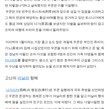
면 어떻겠나
?]
하고 설득했지만
우콘은 이를 거절했다
.
우콘은
3
대 번주인 토시츠네
(
利常
)
에게
앞으로 섬길 수 없음을 사과하고
그 해의 연공에 해당하는 황금
60
매를 헌상
.
은거하고 있던 토시나가에게
도 황금
30
매 상당의 다기
(
茶器
)
를 보냈지만
이별을 슬퍼하며 받지 않고
오히려 여행에 쓰라며 돈을 더해서 돌려주었다
.
이리하여
1
월이라는 가장 춥고 눈도 많은 계절에 우콘은 부인인 쥬리아
,
가노
(
家老
)
의 집에 시집갔었지만
우콘을 따르기 위해 이혼하고 온 딸
,
죽
은 장남의 아들인 손자 다섯을 포함한
8
명과 죠안의 가족
10
명들과 함께
카나자와
를 출발하였다
.
평소도 넘기 힘든 호쿠리쿠의 산길을 그리스도
의 수난을 생각하며
쌓여있는 눈을 손으로 헤쳐가며 걸어서 넘었다
.
고난의
마닐라
항해
나가사키
(
長崎
)의 행정관
(
奉行
)은 우콘 일행에게 국외 추방을 선언하였
고
우콘은 존경하는 호레몬 신부가 마닐라로 향한 것을 알고
마닐라 행의
배에 몸을 실었으며
친구인 죠안도 이에 따랐다
.
그 배는 너덜너덜한 정
5