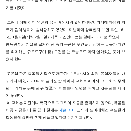
국빈 대우로 우콘을 맞이하여
신앙의 스승으로 앞으로도 오랫동안 머물
기를 바랬다
.
그러나 이때 이미 우콘의 몸은 배에서의 열악한 환경
,
거기에 마음의 피
로가 겹쳐 병마에 침식당하고 있었다
.
마닐라에 상륙한지
44
일 후인
161
5
년
1
월
6
일
(
서력
2
월
3
일
),
가족과 죠안이 보는 앞에서
63
세로 죽었다
.
총독관저의 거실로 옮겨진 관 속의 우콘은 무인을 상징하는 갑옷과 다인
을 의미하는 쥬우토쿠
(
十徳
)
두건을 쓴 모습으로 마치 살아있는 듯이 보
였다 한다
.
우콘의 관은 총독을 시작으로 재판관
,
수도사
,
시회 의원
,
유력자 등이 바
꿔가며 메었고
700
미터 떨어진 산 타아나 교회로 이어져
그 교회의 주제
단에 가까운
곳에
관구
(
管區
)
의 어른들이 영면을 취하고 있는 관들 사이
에 놓였다
.
이 교회는 지진이나 폭격으로 파괴되어 지금은 존재하지 않으며
,
유골은
이곳 저곳을 떠 돈 끝에
현재는
케손 시티
교외의 노바레체스 수도원의
합동묘에 죠안과 함께 잠들고 있다고 여겨지고 있다
.