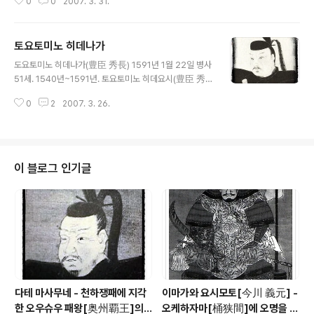
0
0
2007. 3. 31.
内), 셋츠(摂津)를 지배. 이어서 쿄우토(京都)에 들어가
쇼우군(将軍) 아시카가 요시테루(足利 義輝)를 추방. 또
한 주군 하루모토(晴元)도 추방하여 킨키(近畿) 8개국을
토요토미노 히데나가
영유하며 전성기를 누리지만 마츠나가 히사히데(松永 久
글 내용
秀)에게 실권을 빼앗겼다. 절정기의 나가요시 전성기의 미
도요토미노 히데나가(豊臣 秀長) 1591년 1월 22일 병사
요시 나가요시는 야마시로(山城), 야마토(大和), 카와치
51세. 1540년~1591년. 토요토미노 히데요시(豊臣 秀
(河内), 이즈미(和泉), 셋츠(摂津) 등 킨키 지역에 더해 탄
吉)의 이부제(異父第). 히데요시를 보좌하며 하리마(播
바(丹波)의 대부분과 하리마(播磨)의 일부 그리고 시고쿠
0
2
2007. 3. 26.
磨) 공략전 등 여러 지역에서 활약. 혼노우(本能)사(寺)의
(四石) 지역의 아와(阿波), 사누키(讃岐), 아와지(淡路),
변 후에는 히메지(姫路)성(城)에서 천하 통일을 도왔다.
이요(伊予)의 일부에 ..
키이(紀伊), 이즈미(和泉), 야마토(大和)를 영유(領有)하
며 [야마토 다이나곤(大和 大納言)]으로 불리는 실력자였
다. 히데요시를 지탱해 온 동생 오다 가문(織田家)에서 출
이 블로그 인기글
세한 형 히데요시의 꼬임에 넘어가 억지로 사무라이가 된
'키노시타 코이치로우 히데나가(木下 小一郎 秀長)'. 하
지만 형과 함께 전장(戰場)에서 활약하면서 형의 좋은 조
언자, 보좌역이 되는 수고를 아끼지 않았다. 히데요시가 타
지마(但馬)를 평정한 15..
다테 마사무네 - 천하쟁패에 지각
이마가와 요시모토[今川 義元] -
한 오우슈우 패왕[奥州覇王]의 1
오케하자마[桶狭間]에 오명을 남