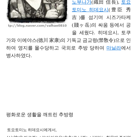
노부나가
(
織田 信長
),
토요
토미노 히데요시
(
豊臣 秀
吉
)
를 섬기며 시즈가타케
(賤ヶ岳
)
의 싸움 등에서 공
을 세웠다
.
히데요시
,
토쿠
가와 이에야스
(
德川 家康
)
의 기독교 금교령
(
禁敎令)
으로 인
하여 영지를 몰수당하고
국외로 추방 당하여
마닐라
에서
병사하였다
.
평화로운 생활을 깨트린 추방령
토요토미노 히데요시에게서
,