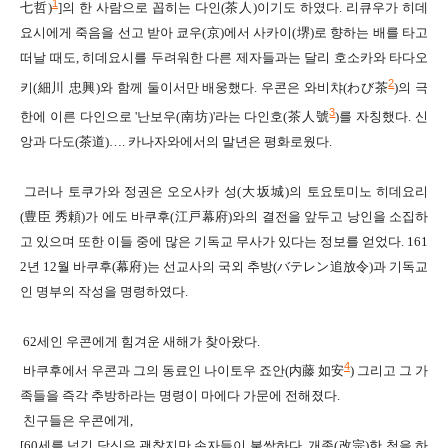
1
七哲)
]
의 한 사람으로 꼽히는 다인
(
茶人
)
이기도 하였다
.
리큐우가 히데
요시에게 죽음을 선고 받아 쿄우
(
京
)
에서 사카이
(
堺
)
로 향하는 배를 타고
떠날 때도
,
히데요시를 두려워한 다른 제자들과는 달리 호소카와 타다오
2
키
(
細川 忠興
)
와 함께 둘이서만 배웅했다
.
우콘은 와비챠
(
わび
茶
)
의 극
3
한에 이른 다인으로 '난보우
(
南坊
)'
라는 다인호
(
茶人號
)
를 자칭했다
.
신
앙과 다도
(
茶道
)….
카나자와에서의 말년은 평화로웠다
.
그러나 토쿠가와 정권은
오오사카
성(
大坂
城
)
의 토요토미노 히데요리
(
豊臣 秀
頼
)
가 에도 바쿠후(江戸幕府)와의 결전을 앞두고 낭인을 소집하
고 있으며
또한
이들 중에 많은 기독교 무사가 있다는 정보를 얻었다
. 161
2
년
12
월
바쿠후
(
幕府
)
는 선교사의 국외 추방
(
バテレン
追放令)과
기독교
인
명부의 작성을 명령하였다
.
62
세인 우콘에게 힘겨운 새해가 찾아왔다
.
4
바쿠후에서 우콘
과
그의 동료인 나이토우 죠안
(
内藤 如安
)
그리고 그 가
족들을 즉각 추방하라는 명령이 마에다 가
문
에 전해졌다
.
친구들은 우콘에게
,
[60
세를 넘긴 당신은 괜찮지만
손자들이 불쌍하다
.
개종
(
改宗
)
한 척을 하