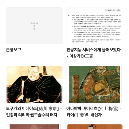
00만석 꿈
긴 토우카이[東海] 제일의 무장
근황보고
인공지능 서비스에게 물어보았다
- 어삼가御三家
토쿠가와 이에야스[徳川 家康] -
아나야마 바이세츠(穴山 梅雪) -
인종과 의리와 권모술수의 패자
카이(甲斐)의 배신자
(覇者)