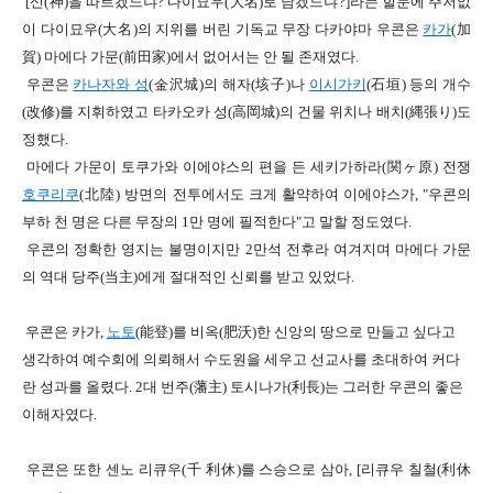
[
신
(
神
)
을 따르겠느냐
?
다이묘우
(
大名
)
로 남겠느냐
?]
라는 힐문에 주저없
이 다이묘우
(
大名
)
의 지위를 버린 기독교 무장 다카야마 우콘은
카가
(
加
賀
)
마에다
가문(
前田
家
)
에서 없어서는 안 될 존재였다
.
우콘은
카나자와
성
(
金
沢
城
)
의 해자
(垓子
)
나
이시가키
(
石垣
)
등의 개수
(
改修
)
를 지휘하였고
타카오카
성(
高岡
城
)
의 건물 위치나 배치
(
縄張
り
)
도
정했다
.
마에다 가문
이 토쿠가와 이에야스의 편을 든 세키가하라
(
関
ヶ原
)
전쟁
호쿠리쿠
(
北陸
) 방면
의 전투에서도 크게 활약하여 이에야스가
,
"
우콘의
부하 천 명은 다른 무장의
1
만 명에 필적한다"고 말할 정도였다
.
우콘의 정확한 영지
는 불명이지만
2
만석 전후라 여겨지며
마에다 가문
의 역대 당주
(
当
主
)에게
절대적인 신뢰를 받고 있었다
.
우콘은 카가
,
노토
(
能登
)
를 비옥
(
肥沃
)
한 신앙의 땅으로 만들고 싶다고
생각하여
예수회에 의뢰해서 수도원을 세우고
선교사를 초대하여 커다
란 성과를 올렸다
. 2
대 번주
(
藩主
)
토시나가
(
利長
)
는 그러한 우콘의 좋은
이해자였다
.
우콘은 또한 센노 리큐우
(
千 利休
)
를 스승으로 삼아
, [
리큐우 칠철(
利休