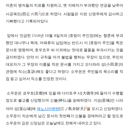
어촌의 병자들의 치료를 지원하고
,
옛 지배자가 부과했던 연공을 낮추어
2
사공육민
(
四公六民
)
으로 하였다
.
사람들은 이런
신영주에게
감사하고
기뻐했다고 기록되어있다
.
앞에서 언급한
1518
년
10
월
8
일자의
[
호랑이 주인장
]
에는
향촌에 부과
했던 대나무나
목재
,
어패류의 납입에는 반드시 이
[
호랑이 주인
]
을 찍은
문서로 명령하며
,
호우죠우
씨 이외에는 멋대로 물품을 부과시키는 것을
금지하였다
.
만약 이 규칙을 어겨 불법을 행하는 무장이 있으면,
주민의
대표자가 그 무장의 이름을 적은 문서를 가지고 오다와라 성[
小田原
]의
관청에 직소
(
直訴
)
해도 좋다고 하였다
.
소우운은 주민들의 목소리를 직
접 듣고 싶어서 직소를 인정한 것이다
.
소우운은 쿄우토
[
京都]
에 있을 때 다이토쿠 사[
大德寺]
에 들어가 수행할
정도로 불교를 신앙했으며
신불
(
神仏
)
을 숭배하였다
.
거성
(
居城
)
인 니라
3
야마
성[
韮山城]
에
에노시마벤텐
[
江ノ島弁財天]
을 모시고 신앙하였다
.
소우운이 자손에게 남긴 문서
의 첫번째가 신불을 경애하라고 할 정도로
소우운의 깊은 신앙심은 오늘날에도 전해져 내려오고 있다
.