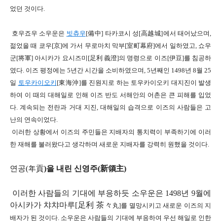
었던 것이다
.
호우죠우 소우운은
빗츄우
[
備中
]
타카코시 성
[
高越城]
에서 태어났으며
,
젊었을 때
쿄우
[
京]
에 가서 무로마치 막부[
室町幕府]
에서 일하였고
,
쇼우
군
[
将軍]
아시카가 요시즈미
[
足利 義澄]
의 명령으로 이즈
[
伊豆]
를 침공하
였다
.
이즈 평정에는
5
년간 시간을 소비하였으며
, 5
년째인
1498
년 8
월 25
일
토우카이오키
[
東海沖]
를 진원지로 하는 토우카이오키 대지진이 발생
하여
이 때의 대해일로 인해
이즈 반도 서해안의 어촌은 큰 피해를 입었
다
.
계속되는 전란과 거대 지진
,
대해일의 습격으로 이즈의 사람들은 고
난의 연속이었다
.
이러한 상황에서 이즈의 주민들은 지배자의 통치력이 부족하기에 이러
한 재해를 불러왔다고 생각하며
새로운 지배자를 강력히 원했을 것이다
.
연공
(
年貢
)
을 내린
신
영주
(
新領主
)
이러한 사람들의 기대에 부응하듯 소우운은
1498
년
9
월에
아시카가 챠챠마루
[
足利 茶
々
丸]
를 멸망시키고 새로운 이즈의 지
배자가 된 것이다
.
소우운은 사람들의 기대에 부응하여
우선 해일로 인한