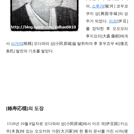
어,
스루가
[
駿河]
코우코
쿠지
성[
興国寺城]의
성
주가 되었다
.
이즈
[
伊豆]
를 장악한 후 오오모리
후지요리
[
大森 藤頼]
에게
서
사가미
[
相模]
오다와라 성[
小田原城]
을 탈취하여 후 호우죠우
씨[
後北
条氏]
발전의 기초를 쌓았다
.
[
祿寿応穏
]
의 도장
1518
년 10
월 8
일
자로 오다와라
성[
小田原城]
에서 이즈
국[
伊豆国]
키쇼
우
[
木負]
에 있는
오오카와 가문[
大川家]
에 한 통의 문서를 가진 사자
(
使