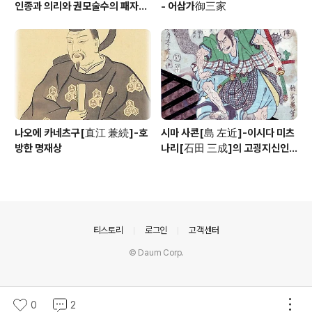
인종과 의리와 권모술수의 패자
- 어삼가御三家
(覇者)
나오에 카네츠구[直江 兼続]-호
시마 사콘[島 左近]-이시다 미츠
방한 명재상
나리[石田 三成]의 고굉지신인
용장
의안내
티스토리
로그인
고객센터
© Daum Corp.
0
2