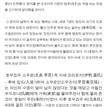
者
)
가 도착했다
.
편지를 본 오오카와 가문의 당주
(
当主
)
는 처음 보는 모양
을 신기하게 생각했을 것이다
.
그 편지의 날짜가 써 있는 행에는 가로
,
세로
7
센티 정도의 크기의 도장
이 찍혀 있었기 때문이다
.
빨간 인주로 찍혀 있는 글자는
[
祿寿応穏
–
녹
수응은
]
이라 쓰여 있었는데,
'
인민이여
,
모두 함께 평온히 살자
'
라는 뜻이
라 여겨진다
.
이 글자의 상부에는 호랑이가 웅크리고 있는 모양이 조각되
어 있어
'
호랑이 주인장
(
朱印狀
)'
이라 불리고 있다
.
현재
'
호랑이 주인장'
은
약 천 통 이상 발견되어
역사연구자들에게 활용되고 있다
.
이
[
호랑이 주
인장
]
중에 가장 오래된 것이라 생각되어지는 것이 바로 이 오오카와 씨
에게 보낸 것이다
.
호우죠우 소우운
[
北条 早雲]
즉 이세 모리토키
[
伊勢 盛氏]
1
–
후에 입도
(
入道
)
하여 소우운안소우즈이
[
早雲庵宗瑞]
–
는 자신의 수명이 얼마 남지 않았다는 것을 깨닫고
아들인
우지츠나
[
氏綱]
에게 가독
(
家督
)
을 물려주면서
함께 물려 준
것이
'
호랑이 주인
(
朱印
)'
이었다
.
이후
호우죠우
씨[
北条氏
]
4
대에 걸친 가인
(
家印
–
가문의 도장
)
으로
1590
년
7
월까지 사용되