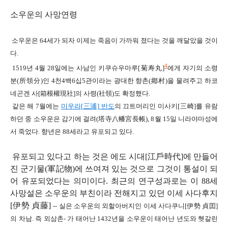
소우운의 사망연령
소우운은
64
세가 되자
이제는 죽음이 가까워 졌다는 것을 깨달았을 것이
다
.
4
1519
년 4
월 28
일
에는
사남인 키쿠슈우마루
[
菊寿丸]
에게 자기의 소령
분
(
所領分
)
인
4
천
4
백
6
십
5
관이라는 광대한 향촌
(
鄕村
)
을 물려주고
하코
네곤겐 사[
箱根權現
社]
의 사령
(
社領
)
도 확정했다
.
같은 해
7
월에는
미우라
[
三浦]
반도
의 끄트머리인 미사키
[
三崎]
를 유람
하던 중 소우운은 감기에 걸려
(
塔寺八幡宮長帳
), 8
월
15
일 니라야마성에
서 죽었다
.
향년은
88
세라고 유포되고 있다
.
유포되고 있다고 하는 것은 에도
시대[
江戶時代]
에 만들어
진 군기물
(
軍記物
)에 쓰여져 있는 것으로
그것이 통설이 되
어 유포되었다는 의미이다
.
최근의 연구성과로는 이
88
세
사망설은 소우운의 부친이라 전해지고 있던 이세 사다후지
[
伊勢 貞藤]
–
실은 소우운의 외할아버지인 이세 사다쿠니
[
伊勢 貞囯]
의 차남. 즉 외삼촌
-
가 태어난
1432
년을 소우운이 태어난 년도와 헷갈린