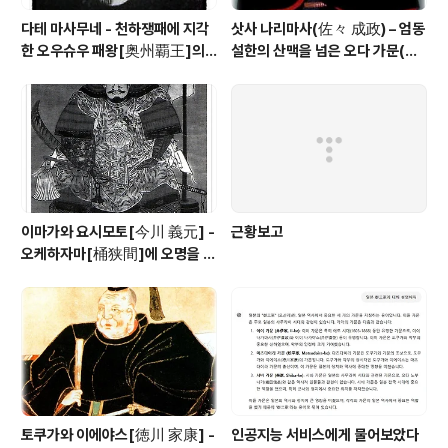
다테 마사무네 - 천하쟁패에 지각
삿사 나리마사(佐々 成政) – 엄동
한 오우슈우 패왕[奥州覇王]의 1
설한의 산맥을 넘은 오다 가문(織
00만석 꿈
田家)의 맹장
이마가와 요시모토[今川 義元] -
근황보고
오케하자마[桶狭間]에 오명을 남
긴 토우카이[東海] 제일의 무장
토쿠가와 이에야스[徳川 家康] -
인공지능 서비스에게 물어보았다