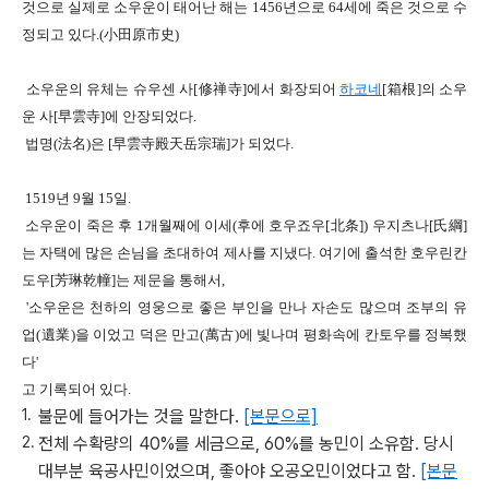
것으로
실제로 소우운이 태어난 해는
1456
년으로
64
세에 죽은 것으로 수
정되고 있다
.(
小田原市史
)
소우운의 유체는 슈우센 사
[
修禅寺]
에서 화장되어
하코네
[
箱根]
의 소우
운 사
[
早雲寺]
에 안장되었다
.
법명
(
法名
)
은
[
早雲寺殿天岳宗瑞
]
가 되었다
.
1519
년
9
월
15
일.
소우운이 죽은 후
1
개월째에 이세
(
후에 호우죠우
[
北条]
)
우지츠나
[
氏綱]
는
자택에 많은 손님을 초대하여 제사를 지냈다
.
여기에 출석한 호우린칸
도우
[
芳琳乾幢]
는 제문을 통해서,
'
소우운은 천하의 영웅으로
좋은 부인을 만나 자손도 많으며
조부의 유
업
(
遺業
)
을 이었고 덕은 만고
(
萬古
)
에 빛나
며
평화속에 칸토우를 정복했
다'
고 기록되어 있다
.
불문에 들어가는 것을 말한다.
[본문으로]
전체 수확량의 40%를 세금으로, 60%를 농민이 소유함. 당시
대부분 육공사민이었으며, 좋아야 오공오민이었다고 함.
[본문