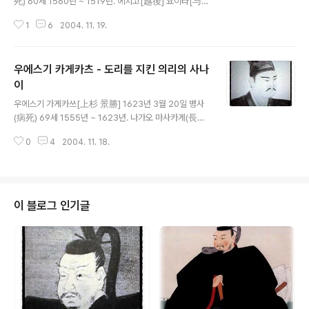
死) 60세 1560년 ~ 1519년. 에치고[越後] 요이타[与
板] 성주 히구치 가문[樋口家] 출신. 우에스기 가문[上杉
1
6
2004. 11. 19.
家]의 중신 나오에 씨[直江氏]를 이었다. 우에스기 카게카
츠[上杉 景勝]를 섬겨, 죠우다이카로우[城代家老]로써
정무을 도맡아 보았다. 이시다 미츠나리[石田 三成]와 손
우에스기 카게카츠 - 도리를 지킨 의리의 사나
을 잡고 토쿠가와 이에야스[德川 家康] 타도를 계획. 그
때에 이에야스에게 보낸 '나오에장[直江状]'은 유명. 굳은
이
글 내용
결속으로 맺어진 주종(主從) 카네츠구[兼続]의 성은 나오
우에스기 가게카쓰[上杉 景勝] 1623년 3월 20일 병사
에 가문[直江家]에 사위로 들어간 다음부터 성(姓)을 '나
(病死) 69세 1555년 ~ 1623년. 나가오 마사카게(長尾
오에'라 칭한 것으로, 생가(生家)는 우에스기 카게카츠[上
政景)의 차남. 외숙부인 켄신(謙信)의 양자가 되어 가독을
杉 景勝]가 태어난 가문인 우에다 나가오 가문[上田 長
0
4
2004. 11. 18.
상속. 토요토미 정권[豊臣政権]의 오대로(五大老)가 된
尾家]의 구신(舊臣)이다...
다. 세키가하라 전쟁[関ヶ原の役]에서는 서군에 속해 토
우호쿠[東北]에서 다테 가문[伊達家], 모가미 가문[最上
家]과 싸우지만 서군의 패배로 항복. 아이즈(会津)에서 전
봉(転封)되어 요네자와 번[米沢藩]의 번조(藩祖)가 되었
이 블로그 인기글
다. 후계자 다툼에서 승리 우에스기 켄신[上杉 謙信]은 죽
을 때까지 독신이었기 때문에 친자식이 없었지만 양자는
두 명이 있었다. 한 명은 누나가 시집간 동족의 우에다[上
田] 사카토 성[坂戶城]의 성주 나가오 마사카게[長尾 政
景]의 둘째 아들 카게카츠[景勝]..