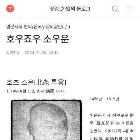
검색하기
渤海之狼의 블로그
티스토리
일본서적 번역/전국무장의말년(了)
호우죠우 소우운
발해지랑
2004. 11. 26. 04:14
호조 소운
[
北条 早雲]
1519
년
8
월
15
일
병사
(
病死
) 64
세
.
1456
년
~ 1519
년
.
처음은 이세 신쿠로우
[
伊
勢 新九郞]
라는 이름을
칭했다
.
이마가와 씨
[
今
川氏]
의 외척
(
外戚
)
이 되