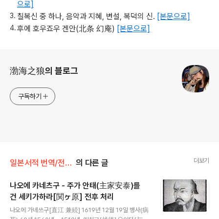
으로]
칠복신 중 하나, 음악과 지혜, 변설, 복덕의 신.
[본문으로]
후에 호우죠우 겐안(北条 幻庵)
[본문으로]
로그 정보
渤海之狼의 블로그
구독하기
더보기
일본서적 번역/전국무장의말년(了)
의 다른 글
나오에 카네츠구 - 주가 안태(主家安泰)를
건 세키가하라[関ヶ原] 전후 처리
글 내용
나오에 가네쓰구[直江 兼続] 1619년 12월 19일 병사(病