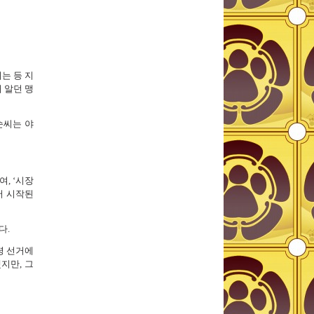
는 등 지
 알던 맹
순씨는 야
, ‘시장
서 시작된
다.
령 선거에
지만, 그