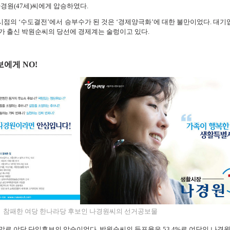
경원(47세)씨에게 압승하였다.
시점의 ‘수도결전’에서 승부수가 된 것은 ‘경제양극화’에 대한 불만이었다. 대기
가 출신 박원순씨의 당선에 경제계는 술렁이고 있다.
보에게 NO!
참패한 여당 한나라당 후보인 나경원씨의 선거공보물
로 야당 단일후보의 압승이었다. 박원순씨의 득표율은 53.4%로 여당인 나경