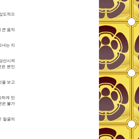
 압도적으
 큰 움직
그녀는 지
 당선시켜
것은 본인
엇을 보고
요하게 민
편은 불가
운 얼굴의