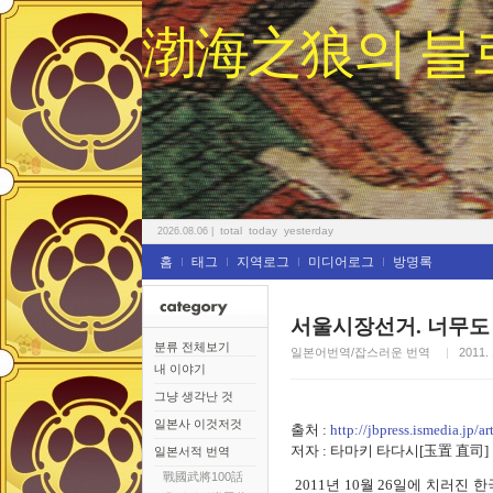
渤海之狼의 블
total
today
yesterday
2026.08.06
|
홈
태그
지역로그
미디어로그
방명록
서울시장선거. 너무도
분류 전체보기
일본어번역/잡스러운 번역
2011. 
내 이야기
그냥 생각난 것
일본사 이것저것
출처 :
http://jbpress.ismedia.jp/ar
저자 : 타마키 타다시[玉置 直司]
일본서적 번역
戰國武將100話
2011년 10월 26일에 치러진