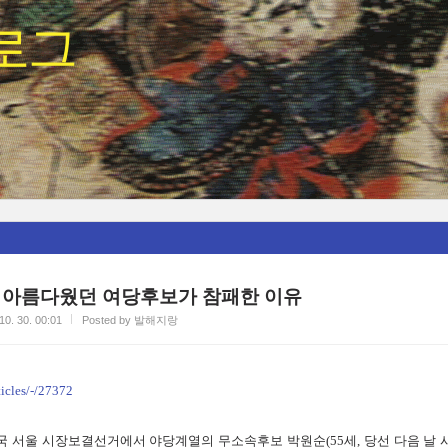
로그
 아름다웠던 여당후보가 참패한 이유
10. 30. 00:01
Posted by 발해지랑
ticles/-/27372
 한국 서울 시장보결선거에서 야당계열의 무소속후보 박원순(55세, 당선 다음 날 