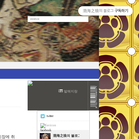
渤海之狼의 블로그
구독하기
발해지랑
twitter
facebook
渤海之狼의 블로그
시장에 취