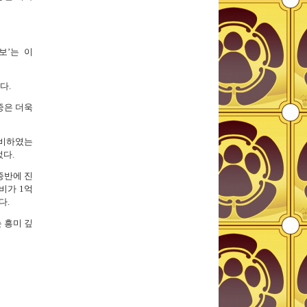
일보’는 이
다.
중은 더욱
준비하였는
었다.
종반에 진
비가 1억
다.
 흥미 깊