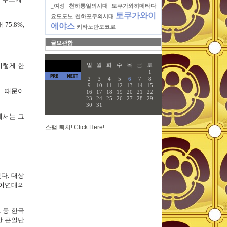
_여성
천하통일의시대
토쿠가와히데타다
토쿠가와이
요도도노
천하포무의시대
75.8%,
에야스
키타노만도코로
글보관함
일
월
화
수
목
금
토
이렇게 한
1
2
3
4
5
6
7
8
9
10
11
12
13
14
15
기 때문이
16
17
18
19
20
21
22
23
24
25
26
27
28
29
30
31
에서는 그
스팸 퇴치! Click Here!
다. 대상
참여연대의
 등 한국
간 큰일난