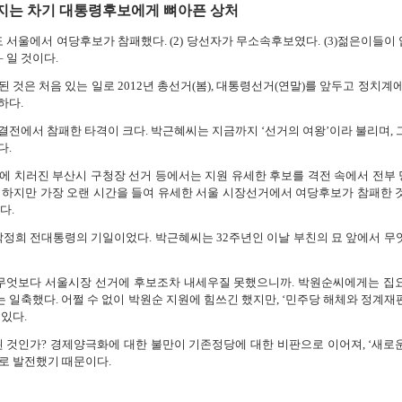
어지는 차기 대통령후보에게 뼈아픈 상처
도 서울에서 여당후보가 참패했다. (2) 당선자가 무소속후보였다. (3)젊은이들이
 일 것이다.
것은 처음 있는 일로 2012년 총선거(봄), 대통령선거(연말)를 앞두고 정치계에
하다.
전에서 참패한 타격이 크다. 박근혜씨는 지금까지 ‘선거의 여왕’이라 불리며, 
다.
 치러진 부산시 구청장 선거 등에서는 지원 유세한 후보를 격전 속에서 전부
 하지만 가장 오랜 시간을 들여 유세한 서울 시장선거에서 여당후보가 참패한 
다.
 박정희 전대통령의 기일이었다. 박근혜씨는 32주년인 이날 부친의 묘 앞에서 무
 무엇보다 서울시장 선거에 후보조차 내세우질 못했으니까. 박원순씨에게는 집
 일축했다. 어쩔 수 없이 박원순 지원에 힘쓰긴 했지만, ‘민주당 해체와 정계재
있다.
 것인가? 경제양극화에 대한 불만이 기존정당에 대한 비판으로 이어져, ‘새로
로 발전했기 때문이다.