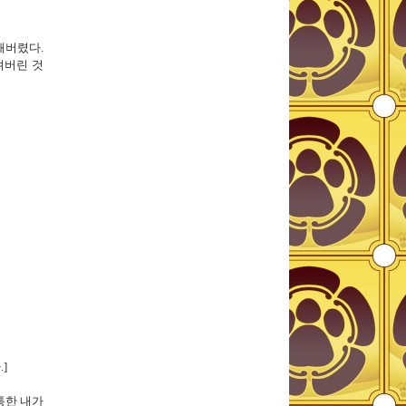
해버렸다.
져버린 것
]
통한 내가