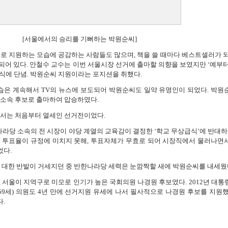
서울에서의 승리를 기뻐하는 박원순씨]
[
로 지원하는 모습에 공감하는 사람들도 많으며, 책을 쓸 때마다 베스트셀러가 되
되어 있다. 안철수 교수는 이번 서울시장 선거에 출마할 의향을 보였지만 ‘예부터
식에 단념. 박원순씨 지원이라는 포지션을 취했다.
습은 계속해서 TV의 뉴스에 보도되어 박원순씨도 일약 유명인이 되었다. 박원
무소속 후보로 출마하여 압승하였다.
어서는 처음부터 열세인 선거전이었다.
라당 소속의 전 시장이 야당 계열의 교육감이 결정한 ‘학교 무상급식’에 반대하여
 투표율이 규정에 미치지 못해, 투표자체가 무효로 되어 시장직에서 물러나면
었다.
 대한 반발이 거세지던 중 반한나라당 세력은 눈깜짝할 새에 박원순씨를 내세웠
 서울이 지역구로 미모로 인기가 높은 국회의원 나경원 후보였다. 2012년 대통
59세) 의원도 4년 만에 선거지원 유세에 나서 필사적으로 나경원 후보를 지원했
.