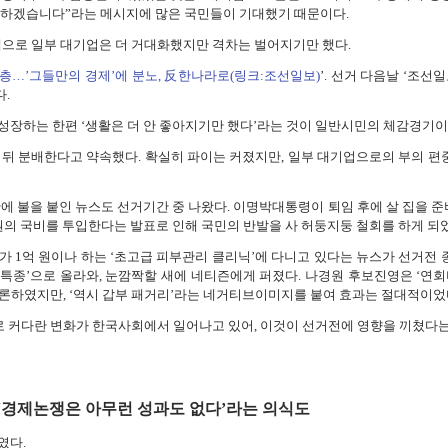
 하겠습니다”라는 메시지에 많은 국민들이 기대했기 때문이다.
으로 일부 대기업은 더 거대화했지만 격차는 벌어지기만 했다.
층…’그들만의 경제’에 분노, 反한나라로(링크:조선일보)
’. 선거 다음날 ‘조선
.
장하는 한편 ‘생활은 더 안 좋아지기만 했다’라는 것이 일반시민의 체감경기이
뒤 분배한다고 약속했다. 확실히 파이는 커졌지만, 일부 대기업으로의 부의 편
에 불을 붙인 뉴스도 선거기간 중 나왔다. 이명박대통령이 퇴임 후에 살 집을 
 원의 국비를 투입한다는 발표로 인해 국민의 반발을 사 허둥지둥 철회를 하게 되
 1억 원이나 하는 ‘초고급 피부관리 클리닉’에 다니고 있다는 뉴스가 선거전 
특종’으로 올라와, 눈깜짝할 새에 네티즌에게 퍼졌다. 나경원 후보진영은 ‘연회
론하였지만, ‘역시 갑부 패거리’라는 네거티브이미지를 붙여 효과는 절대적이었
로 커다란 변화가 한국사회에서 일어나고 있어, 이것이 선거전에 영향을 끼쳤다는
‘경제논쟁은 아무런 성과도 없다’라는 의식도
였다.