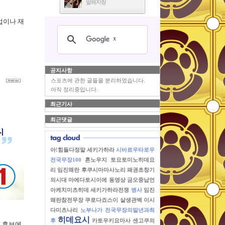
발해지랑
업이나 재
공지사항
스포츠에 관한 글들을 분리하였습니다.
아직 정리중입니다.
최근기사
최근댓글
아!힘들다정말
세키가하라
시바료우타로우
전국무장100
혼노우지
토요토미노히데요
리
임진왜란
후쿠시마마사노리
패권초창기
의시대
마에다토시이에
동영상
금오중납언
아케치미츠히데
세키가하라전쟁
병사
임진
왜란참전무장
쿠로다죠스이
살생관백
이시
다미츠나리
노부나가
전국무장의말년과최
히데요시
후
카토우키요마사
센고쿠의
원 후보에