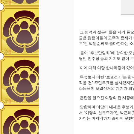
그 인덕과 젊은이들을 자기 돈으
금은 젊은이들의 교주적 존재가 
우’인 박원순씨도 출마한다는 소
둘이 ‘후보단일화’에 합의한 모
당인 민주당 등의 지지도 얻어 
이에 대해 여당 한나라당에 있
무엇보다 이번 ‘보궐선거’는 한나
직을 건’ 주민투표를 실시했지만
소동극이 보궐선거의 계기가 되
혼란을 일으킨 여당의 전 시장에
당황하며 여당이 내세운 후보가,
서 ‘여당의 선두주자’인 박근혜(
차이는 마지막까지 좁히지 못했다