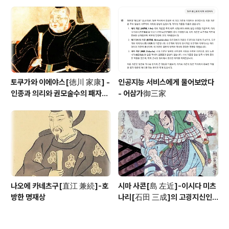
긴 토우카이[東海] 제일의 무장
토쿠가와 이에야스[徳川 家康] -
인공지능 서비스에게 물어보았다
인종과 의리와 권모술수의 패자
- 어삼가御三家
(覇者)
나오에 카네츠구[直江 兼続]-호
시마 사콘[島 左近]-이시다 미츠
방한 명재상
나리[石田 三成]의 고굉지신인
용장