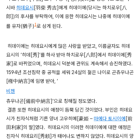
시바
히데요시
[羽柴 秀吉]에게 히데이에(당시는 하치로우[八
郎])의 후사를 부탁하여, 이에 응한 히데요시는 나중에 히데이에
1
를 유자(猶子)
로 삼게 된다.
히데이에는 히데요시에게 많은 사랑을 받았고, 이름글자도 히데
요시의 ‘히데[秀]’를 하사 받아 하치로우[八郎]에서 히데이에[秀
家]로 바뀌었으며, 히데요시 덕분에 관위도 계속해서 승진하였다.
1594년 조선침략 중 공적을 세워 24살의 젊은 나이로 곤츄우나곤
[権中納言]에 임명 받아, ’
비젠
츄우나곤[備前中納言]’으로 칭해질 정도였다.
결혼 또한 히데요시의 애정이 듬뿍 담긴 것이었다. 부인은 히데요
시가 친자식처럼 기른 양녀 고우히메[豪姫 –
마에다 토시이에
[前
田利家]의 딸]였다.
히데요시의 이러한 히데이에에 대한 애정은
친자식 히데요리[秀頼]가 태어나도 변하지 않았다. 히데요시의 양