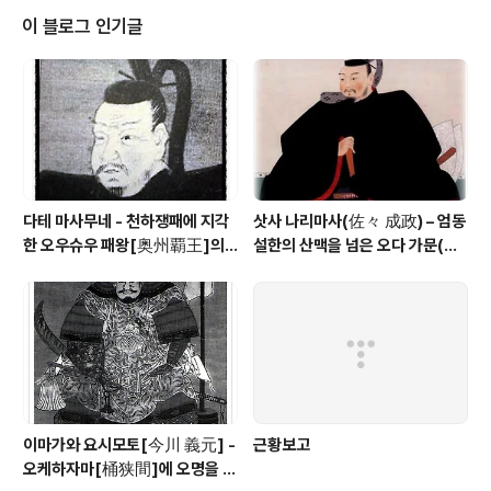
의 원한을 잊지 않고 복수전의 시기를 주종간에 문답한다
이 블로그 인기글
는 것이 정말 쵸우슈우[長州]다운 전설이라고 할 수 있다.
세키가하라 전쟁에서 패하여 츄우고쿠[中国] 8개국[国]
이라는 거대한 영지에서 단번에 스오우[周防], 나가토[長
門] 2개국으로 감봉된 당사자 - 그것이 모우리 테루모토
[毛利 輝元]이다. 테루모토는 시대의 영..
다테 마사무네 - 천하쟁패에 지각
삿사 나리마사(佐々 成政) – 엄동
한 오우슈우 패왕[奥州覇王]의 1
설한의 산맥을 넘은 오다 가문(織
00만석 꿈
田家)의 맹장
이마가와 요시모토[今川 義元] -
근황보고
오케하자마[桶狭間]에 오명을 남