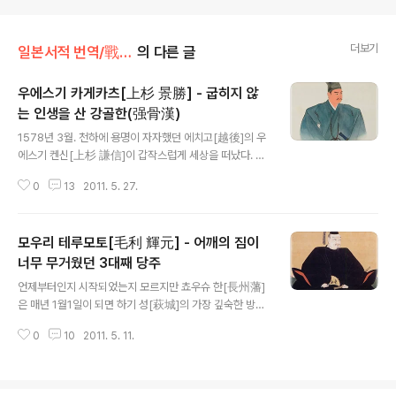
더보기
일본서적 번역/戰國武將100話
의 다른 글
우에스기 카게카츠[上杉 景勝] - 굽히지 않
는 인생을 산 강골한(强骨漢)
글 내용
1578년 3월. 천하에 용명이 자자했던 에치고[越後]의 우
에스기 켄신[上杉 謙信]이 갑작스럽게 세상을 떠났다. 켄
신은 평생 부인을 맞이하지 않았기에 친자식이 없어 자연
0
13
2011. 5. 27.
스레 후계 다툼은 켄신의 양자 중 둘로 압축되었다. 한 사람
은 동족 나가오 마사카게[長尾 政景]와 켄신의 누나 센토
우인[仙桃院]과의 사이에서 태어난 카게카츠[景勝], 또
모우리 테루모토[毛利 輝元] - 어깨의 짐이
한 사람은 오다와라 성[小田原城]의 성주 호우죠우 우지
야스[北条 氏康]의 아들 카게토라[景虎]였다. 카게카츠
너무 무거웠던 3대째 당주
글 내용
는 부친 마사카게가 켄신에게 반란을 일으켰다 항복한 뒤
언제부터인지 시작되었는지 모르지만 쵸우슈 한[長州藩]
우사미 사다미츠[宇佐美 定満]에게 살해당했기 때문에,
은 매년 1월1일이 되면 하기 성[萩城]의 가장 깊숙한 방에
어려서부터 모친과 함께 켄신 아래서 자랐는데, 켄신과는
서 비밀 회의가 열렸다고 한다. 중신들이 번주(藩主)에게
친척인 것도 있어 켄신에게 귀여움 받으면서 자랐다. 켄신
0
10
2011. 5. 11.
신년 인사를 올린 뒤, 필두 가로가 앞에 나아가, “올해는 어
은 카게카츠를 위해서 손수 습자첩(習字帖)을 만..
떻게 할까요?”라 물으면 번주가 “아직 이르네”라 답하는,
아주 간단한 의식이었다고 전해진다. 이 이야기의 진위여
부는 확실하지 않으나, 세키가하라 전쟁[関ヶ原の役] 때