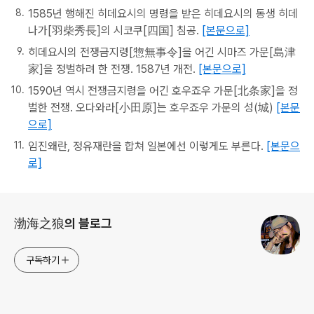
1585년 행해진 히데요시의 명령을 받은 히데요시의 동생 히데
나가[羽柴秀長]의 시코쿠[四国] 침공.
[본문으로]
히데요시의 전쟁금지령[惣無事令]을 어긴 시마즈 가문[島津
家]을 정벌하려 한 전쟁. 1587년 개전.
[본문으로]
1590년 역시 전쟁금지령을 어긴 호우죠우 가문[北条家]을 정
벌한 전쟁. 오다와라[小田原]는 호우죠우 가문의 성(城)
[본문
으로]
임진왜란, 정유재란을 합쳐 일본에선 이렇게도 부른다.
[본문으
로]
로그 정보
渤海之狼의 블로그
구독하기