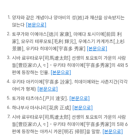
양자와 같은 개념이나 양아비의 성(姓)과 재산을 상속받지는
않는다
[본문으로]
토쿠가와 이에야스[徳川 家康], 마에다 토시이에[前田 利
家], 모우리 테루모토[毛利 輝元], 우에스기 카게카츠[上杉
景勝], 우키타 히데이에[宇喜多 秀家]
[본문으로]
시바 료우타로우[司馬遼太郎] 선생의 토요토미 가문의 사람
들[豊臣家の人々] - 우키타 히데이에[宇喜多秀家]의 4와 5
편에 등장하는 인물.
[본문으로]
우키타 아키이에[宇喜多 詮家]. 히데이에와는 사촌지간(각각
아비가 형제)
[본문으로]
토가와 타츠야스[戸川 達安].
[본문으로]
하나부사 마사나리[花房 正成]
[본문으로]
시바 료우타로우[司馬遼太郎] 선생의 토요토미 가문의 사람
들[豊臣家の人々] - 우키타 히데이에[宇喜多秀家]의 5와 6
편에 등장하는 아카시 카몬[明石 掃部]을 말함.
[본문으로]