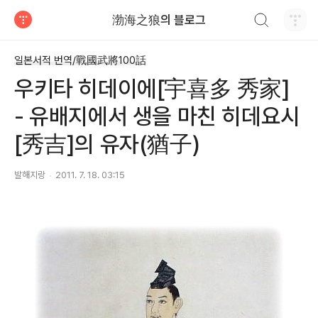
검색하기
渤海之狼의 블로그
티스토리
일본서적 번역/戰國武將100話
우키타 히데이에[宇喜多 秀家]
- 유배지에서 생을 마친 히데요시
[秀吉]의 유자(猶子)
발해지랑
2011. 7. 18. 03:15