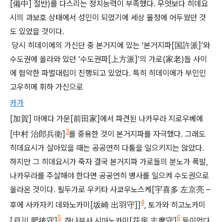
[備中] 절반)를 다스리는 정치능력이 부족했다. 무엇보다 히데요
시의 과보호 상태에서 성인이 되었기에 세상 물정에 어두웠던 것
도 있었을 것이다.
당시 히데이에의 가신단 중 본거지에 있는 ‘본거지파[国許派]’와
수도권에 올라와 있던 ‘수도권파[上方派]’의 가로(家老)들 사이
에 험악한 파벌대립이 진행되고 있었다. 특히 히데이에가 부인인
고우히메 휘하 가신으로
카가
[加賀] 마에다 가문[前田家]에서 파견된 나카무라 지로우베에
3
[中村 治郎兵衛]
를 중용한 것이 본거지파를 자극했다.
그래도
히데요시가 살아있을 때는 공공연히 다툼을 일으키지는 않았다.
하지만 그 히데요시가 죽자 결국 본거지파 가로들의 분노가 폭발,
나카무라를 주살해야 한다면 공공연히 병사를 일으켜 수도권으로
올라온 것이다. 필두가로 우키타 사쿄우노스케[宇喜多 左京亮 –
4
후에 사카자키 데와노카미[坂崎 出羽守]]
, 토가와 히고노카미
5
6
[戸川 肥後守]
, 하나부사 시마노카미[花房 志摩守]
등이었다.