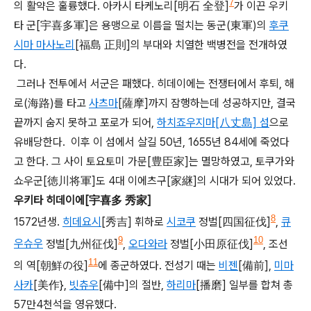
7
의 활약은 훌륭했다. 아카시 타케노리[明石 全登]
가 이끈 우키
타 군[宇喜多軍]은 용맹으로 이름을 떨치는 동군(東軍)의
후쿠
시마 마사노리
[福島 正則]의 부대와 치열한 백병전을 전개하였
다.
그러나 전투에서 서군은 패했다. 히데이에는 전쟁터에서 후퇴, 해
로(海路)를 타고
사츠마
[薩摩]까지 잠행하는데 성공하지만, 결국
끝까지 숨지 못하고 포로가 되어,
하치죠우지마[八丈島] 섬
으로
유배당한다.
이후 이 섬에서 살길 50년, 1655년 84세에 죽었다
고 한다. 그 사이 토요토미 가문[豊臣家]는 멸망하였고, 토쿠가와
쇼우군[徳川将軍]도 4대 이에츠구[家継]의 시대가 되어 있었다.
우키타 히데이에[宇喜多 秀家]
8
1572년생.
히데요시
[秀吉] 휘하로
시코쿠
정벌[四国征伐]
,
큐
9
10
우슈우
정벌[九州征伐]
,
오다와라
정벌[小田原征伐]
, 조선
11
의 역[朝鮮の役]
에 종군하였다. 전성기 때는
비젠
[備前],
미마
사카
[美作},
빗츄우
[備中]의 절반,
하리마
[播磨] 일부를 합쳐 총
57만4천석을 영유했다.