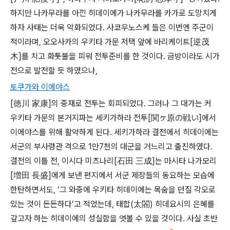
하지만 나카무라를 아낀 히데이에가 나카무라를 카가로 도망치게
하자 사태는 더욱 악화되었다. 사쿄우노스케 들은 이번엔 주군이
적이라며, 오오사카의 우키타 가문 저택 앞에 바리케이트[逆茂
木]를 치고 화톳불을 피워 전투준비를 한 것이다. 금방이라도 시가
전으로 발전할 듯 하였으나,
토쿠가와 이에야스
[徳川 家康]의 중재로 전투는 회피되었다. 그러나 그 대가는 커
우키타 가문의 본거지파는 세키가하라 전투[関ヶ原の戦い]에서
이에야스를 위해 활약하게 된다.
세키가하라 결전에서 히데이에는
서군의 부사령관 격으로 1만7천의 대군을 거느리고 출진하였다.
결전의 이틀 전, 이시다 미츠나리[石田 三成]는 마시타 나가모리
[増田 長盛]에게 보낸 편지에서 서군 제장들의 동요하는 모습에
한탄하면서도, ‘그 와중에 우키타 히데이에는 목숨을 던질 각오로
있는 것이 든든하다’고 적었는데, 태합(太閤) 히데요시의 은혜를
갚고자 하는 히데이에의 성실함을 엿볼 수 있을 것이다.
사실 초반