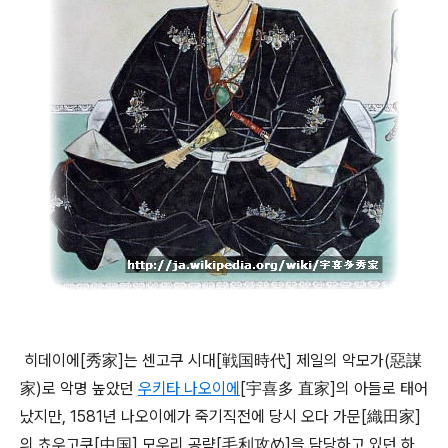
히데이에[秀家]는 센고쿠 시대[戦国時代] 제일의 악모가(惡謀
家)로 악명 높았던
우키타 나오이에
[宇喜多 直家]의 아들로 태어
났지만, 1581년 나오이에가 죽기직전에 당시 오다 가문[織田家]
의 쵸우고쿠[中国] 모우리 공략[毛利攻め]을 담당하고 있던 하