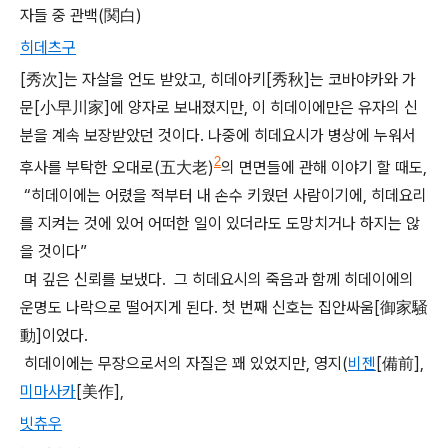
자들 중 관백(関白)
히데츠구
[秀次]는 자살을 언도 받았고, 히데아키[秀秋]는 코바야카와 가
문[小早川家]에 양자로 보내졌지만, 이 히데이에만은 유자의 신
분을 계속 보장받았던 것이다. 나중에 히데요시가 병상에 누워서
2
후사를 부탁한 오대로(五大老)
의 면면들에 관해 이야기 할 때도,
“히데이에는 어렸을 적부터 내 손수 키웠던 사람이기에, 히데요리
를 지켜는 것에 있어 어떠한 일이 있더라도 도망치거나 하지는 않
을 것이다”
며 깊은 신뢰를 보냈다.
그 히데요시의 죽음과 함께 히데이에의
운명도 나락으로 떨어지게 된다. 첫 번째 신호는 집안싸움[御家騒
動]이었다.
히데이에는 무장으로서의 자질은 꽤 있었지만, 영지(
비젠
[備前],
미마사카
[美作],
빗츄우