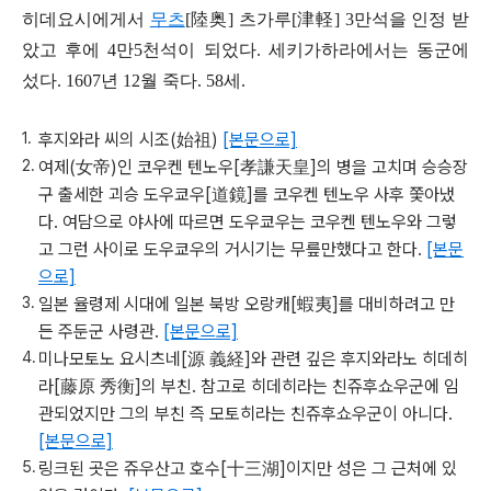
히데요시에게서
무츠
[
陸
奥
] 츠가루[
津
軽
] 3만석을 인정 받
았고 후에 4만5천석이 되었다. 세키가하라에서는 동군에
섰다. 1607년 12월 죽다. 58세.
후지와라 씨의 시조(始祖)
[본문으로]
여제(女帝)인 코우켄 텐노우[孝謙天皇]의 병을 고치며 승승장
구 출세한 괴승 도우쿄우[道鏡]를 코우켄 텐노우 사후 쫓아냈
다. 여담으로 야사에 따르면 도우쿄우는 코우켄 텐노우와 그렇
고 그런 사이로 도우쿄우의 거시기는 무릎만했다고 한다.
[본문
으로]
일본 율령제 시대에 일본 북방 오랑캐[蝦夷]를 대비하려고 만
든 주둔군 사령관.
[본문으로]
미나모토노 요시츠네[源 義経]와 관련 깊은 후지와라노 히데히
라[藤原 秀衡]의 부친. 참고로 히데히라는 친쥬후쇼우군에 임
관되었지만 그의 부친 즉 모토히라는 친쥬후쇼우군이 아니다.
[본문으로]
링크된 곳은 쥬우산고 호수[十三湖]이지만 성은 그 근처에 있