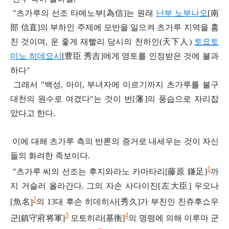
"츠가루의 선조 타메노부[
為信
]는 원래
난부 노부나오
[
南
部
信直
]의 부하인 주제에 모반을 일으켜 츠가루 지역을 훔
친 것이며, 운 좋게 재빨리 당시의 천하인(天下人)
토요토
미노 히데요시
[
豊臣
秀吉
]에게 영토를 인정받은 것에 불과
하다"
그래서 "백성, 아이, 부녀자에 이르기까지 츠가루를 불구
대천의 원수로 여겼다"는 것이 번[
藩
]의 풍습으로 자리잡
았다고 한다.
이에 대해 츠가루 측의 반론의 증거로 내세우는 것이 자신
들의 화려한 족보이다.
1
"츠가루 씨의 선조는 후지와라노 카마타리[
藤原
鎌足
]
까
지 거슬러 올라간다. 그의 자손 사다이진[
左大臣
] 우오나
2
[
魚名
]
의 13대 후손 히데히사[
秀久
]가 부친인 친쥬후쇼우
3
4
군[
鎮守府将軍
]
모토히라[
基衡
]
의 명령에 의해 이루마 군