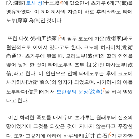
5
[
入澗郡
]
토사 성
[
十三城
]에 있으면서 츠가루 6개군(郡)을
영유하였다. 이 히데히사의 자손이 바로 후리와라노 타메
노부[
藤原
為信
]인 것이다"
6
또한 다섯 셋케[
五
摂家
]
의 필두 코노에 가문[
近衛家
]과도
혈연적으로 이어져 있다고도 한다. 코노에 히사미치[
近衛
尚通
]가 츠가루에 왔을 때, 모리노부[
盛信
]의 딸과 인연을
맺어 낳게 한 것이 타메노부의 조부[
祖父
]인 마사노부[
政
信
]라고 한다. 이 인연으로 인해 타메노부는 후에 코노에
사키히사[
近衛
前久
]의 양자가 되었으며, 사키히사의 아들
7
(紋
章)
노부타다[
信尹
]에게서
모란꽃의 문장
을 허락 받았
다고 한다.
이런 화려한 족보를 내세우며 츠가루는 원래부터 선조의
땅이었기에 그것을 되찾은 것에 지나지 않는다고 주장한
8
다. 또한 그렇기에 아라이 하쿠세키[
新井
白石
]
가 편찬한