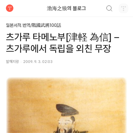
검색하기
渤海之狼의 블로그
티스토리
일본서적 번역/戰國武將100話
츠가루 타메노부[津軽 為信] –
츠가루에서 독립을 외친 무장
발해지랑
2009. 9. 3. 02:03