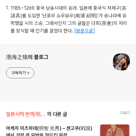
1185~1269. 중국 남송시대의 승려. 일본에 중국식 차제구(茶
諸具)를 도입한 '난포우 쇼우묘우(南浦 紹明)'가 송나라에 유
학했을 시의 스승. 그래서인지 그의 글들은 다회(茶會)의 자리
를 장식할 때 인기를 끌었다 한다.
[본문으로]
로그 정보
渤海之狼의 블로그
구독하기
더보기
일본서적 번역/戰國武將100話
의 다른 글
아케치 미츠히데(明智 光秀) – 센고쿠(戦国)
에서 가장 큰 모반을 일으킨 무장