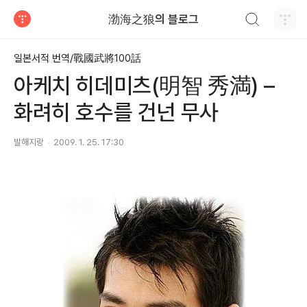
검색하기
渤海之狼의 블로그
티스토리
일본서적 번역/戰國武將100話
아케치 히데미츠(明智 秀満) –
화려히 호수를 건넌 무사
발해지랑
2009. 1. 25. 17:30