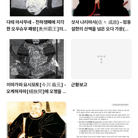
다테 마사무네 - 천하쟁패에 지각
삿사 나리마사(佐々 成政) – 엄동
한 오우슈우 패왕[奥州覇王]의 1
설한의 산맥을 넘은 오다 가문(織
00만석 꿈
田家)의 맹장
이마가와 요시모토[今川 義元] -
근황보고
오케하자마[桶狭間]에 오명을 남
긴 토우카이[東海] 제일의 무장