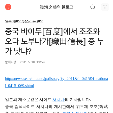
검색하기
渤海之狼의 블로그
티스토리
일본어번역/잡스러운 번역
중국 바이두[百度]에서 조조와
오다 노부나가[織田信長] 중 누
가 낫냐?
발해지랑
2011. 5. 18. 13:54
http://news.searchina.ne.jp/disp.cgi?y=2011&d=0415&f=nationa
l_0415_069.shtml
일본의 개소문같은 사이트
서치나
의 기사입니다.
중국 검색사이트 서치나의 게시판에서 위무제 조조(魏武