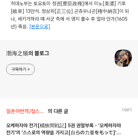
히데노부는 토요토미 정권[豊臣政権]에서 미노[美濃] 기후
[岐阜] 13만석. 정삼위[正三位] 곤츄우나곤[権中納言]이 되
나, 세키가하라 때 서군 측에 서 영지 몰수 후 얼마 안가(1605
년) 죽음.
[본문으로]
로그 정보
渤海之狼의 블로그
구독하기
더보기
일본어번역/잡스러운 번역
의 다른 글
오케하자마 전기[桶狭間戦記] 5권 권말부록 - '오케하자마
전기'의 '스스로의 역량을 가지고[自らの力量をもって]'에
글 내용