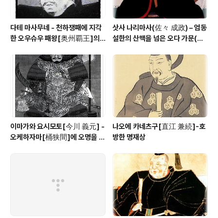
다테 마사무네 - 천하쟁패에 지각
삿사 나리마사(佐々 成政) – 엄동
한 오우슈우 패왕[奥州覇王]의 1
설한의 산맥을 넘은 오다 가문(織
00만석 꿈
田家)의 맹장
이마가와 요시모토[今川 義元] -
나오에 카네츠구[直江 兼続]-호
오케하자마[桶狭間]에 오명을 남
방한 명재상
긴 토우카이[東海] 제일의 무장