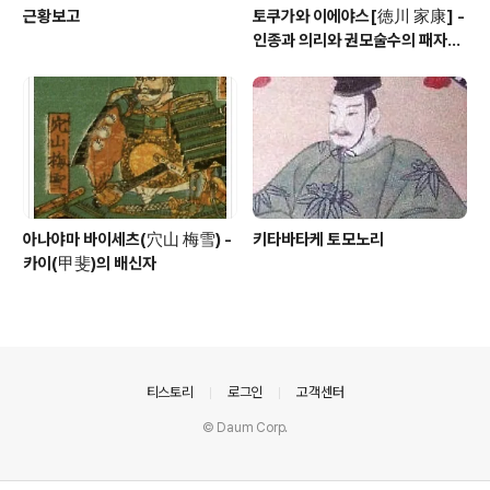
근황보고
토쿠가와 이에야스[徳川 家康] -
인종과 의리와 권모술수의 패자
(覇者)
아나야마 바이세츠(穴山 梅雪) -
키타바타케 토모노리
카이(甲斐)의 배신자
의안내
티스토리
로그인
고객센터
© Daum Corp.