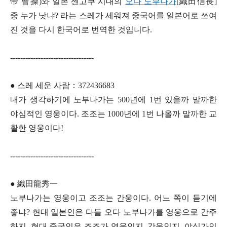
帝 曹操)와 일본 센고쿠 시대의
오다 노부나가
[織田信長]
중 누가 낫냐? 라는 스레가 세워져 중국어를 일본어로 쓰여
진 것을 다시 한국어로 번역한 것입니다.
---------------------------------
● 스레 세운 사람：372436683
내가 생각하기에 노부나가는 500년에 1번 있을까 말까한
야심적인 영웅이다. 조조는 1000년에 1번 나올까 말까한 교
활한 영웅이다!
---------------------------------
● 織田龍秀一
노부나가는 영웅이고 조조는 간웅이다. 어느 쪽이 듣기에
좋냐? 현대 일본인은 다들 오다 노부나가를 영웅으로 간주
하지. 현대 중국인은 조조가 영웅인지, 간웅인지, 야심가인