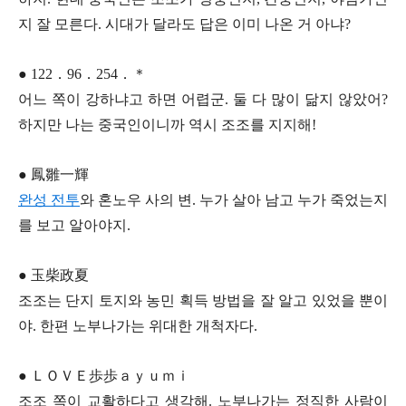
지 잘 모른다. 시대가 달라도 답은 이미 나온 거 아냐?
● 122．96．254．＊
어느 쪽이 강하냐고 하면 어렵군. 둘 다 많이 닮지 않았어?
하지만 나는 중국인이니까 역시 조조를 지지해!
● 鳳雛一輝
완성 전투
와 혼노우 사의 변. 누가 살아 남고 누가 죽었는지
를 보고 알아야지.
● 玉柴政夏
조조는 단지 토지와 농민 획득 방법을 잘 알고 있었을 뿐이
야. 한편 노부나가는 위대한 개척자다.
● ＬＯＶＥ歩歩ａｙｕｍｉ
조조 쪽이 교활하다고 생각해. 노부나가는 정직한 사람이