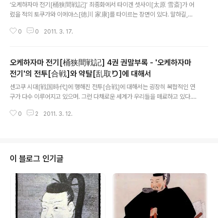
대해서
‘오케하자마 전기[桶狭間戦記]’ 최종화에서 타이겐 셋사이[太原 雪斎]가 어
렸을 적의 토쿠가와 이에야스[徳川 家康]를 타이르는 장면이 있다. 말하길,
“난세에서 살기 싫다면 개처럼이건 축생처럼이건 정점에 서서 난세를 끝내거
0
0
2011. 3. 17.
라” 이는 아사쿠라[朝倉] 5대 100년의 번영을 쌓은 중흥조(中興祖) 아사쿠라
소우테키[朝倉 宗滴]의 [아사쿠라 소우테키 말씀집[朝倉宗滴話記]]에 나오
는 말이 출처이다. 소우테키는 1477년생이며 셋사이는 1496년생. 기이하게도
오케하자마 전기[桶狭間戦記] 4권 권말부록 - '오케하자마
아사쿠라 소우테키와 타이겐 셋사이는 같은 1555년에 죽는다. 그야말로 센고
쿠 시대[戦国時代] 인물의 대표라고 할 수 있다. 소우테키는, 개처럼이건 축생
전기'의 전투[合戦]와 약탈[乱取り]에 대해서
글 내용
처럼이건 이기는 것이 최고다 라고 하였다. 아사쿠라 가문[朝倉家]의 군사 책
센고쿠 시대[戦国時代]에 행해진 전투[合戦]에 대해서는 굉장히 복합적인 연
임자[軍奉行]로 생애 대부분을 전..
구가 다수 이루어지고 있으며. 그런 다채로운 세계가 우리들을 매료하고 있다.
이번에는 작중에서도 많이 언급되고 있는 전시약탈[乱取り=乱妨라고도 한
0
2
2011. 3. 12.
다]이라는 단어를 축으로 당시의 전투 풍경에 대해 추구하고자 한다. [갑양군감
[甲陽軍鑑]]에서 타케다 신겐[武田 信玄]이 한 말로 유명한 다음과 같은 문장
이 있다. 전투에서 이기려는 목적은 남의 영지를 점령하여 자국의 영지를 확대
하는 것에 있다. 영지를 확대해야만 자국의 사람들은 은상을 얻어 기뻐한다. 때
문에 소령(所領)을 얻고 거기에 또 가증을 받아 입신출세하는 것이 사무라이
이 블로그 인기글
[侍]의 본망인 것이다. 즉 “창 한 자루로 무공을 세워 언젠가는 사무라이가 되기
위해 전쟁터로 향한다”는 사상이며..