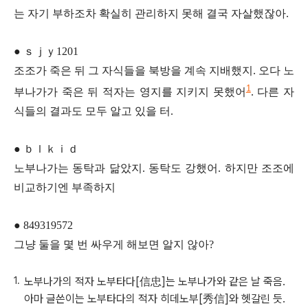
는 자기 부하조차 확실히 관리하지 못해 결국 자살했잖아.
● ｓｊｙ1201
조조가 죽은 뒤 그 자식들을 북방을 계속 지배했지. 오다 노
1
부나가가 죽은 뒤 적자는 영지를 지키지 못했어
. 다른 자
식들의 결과도 모두 알고 있을 터.
● ｂｌｋｉｄ
노부나가는 동탁과 닮았지. 동탁도 강했어. 하지만 조조에
비교하기엔 부족하지
● 849319572
그냥 둘을 몇 번 싸우게 해보면 알지 않아?
노부나가의 적자 노부타다[信忠]는 노부나가와 같은 날 죽음.
아마 글쓴이는 노부타다의 적자 히데노부[秀信]와 헷갈린 듯.