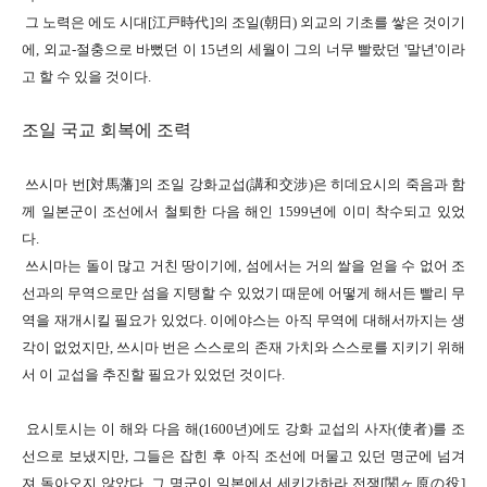
그 노력은 에도
시대[
江戸時代]
의 조일
(
朝日
)
외교의 기초를 쌓은 것이기
에
,
외교
-
절충으로 바뻤던 이
15
년의 세월이 그의 너무 빨랐던
'
말년'
이라
고 할 수 있을 것이다
.
조일 국교 회복에 조력
쓰시마 번
[対馬
藩]
의 조일 강화교섭
(
講和交涉
)
은
히데요시의 죽음과 함
께 일본군이 조선에서 철퇴한 다음 해인
1599
년에 이미 착수되고 있었
다
.
쓰시마는 돌이 많고 거친 땅이기에
,
섬에서는 거의 쌀을 얻을 수 없어
조
선과의 무역으로만 섬을 지탱할 수 있었기 때문에
어떻게 해서든 빨리 무
역을 재개시킬 필요가 있었다
.
이에야스는 아직 무역에 대해서까지는 생
각이 없었지만
,
쓰시마 번
은 스스로의 존재 가치와
스스로를 지키기 위해
서 이 교섭을 추진할 필요가 있었던 것이다
.
요시토시는 이 해와 다음 해
(1600
년
)
에도 강화 교섭의 사자
(
使者
)를
조
선으로 보냈지만
,
그들은 잡힌 후 아직 조선에 머물고 있던 명군에 넘겨
져 돌아오지 않았다
.
그 명군이 일본에서 세키가하라
전쟁[
関
ヶ原の役]