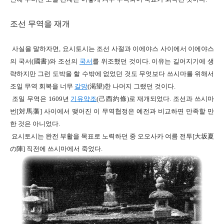
조선 무역을 재개
사실을 말하자면
,
요시토시는 조선 사절과 이에야스 사이에서
이에야스
의 국서
(
國書
)
와 조선의
국서
를 위조했던 것이다
.
이유는 길어지기에 생
략하지만
그런 도박을 할 수밖에 없었던 것도 무엇보다 쓰시마를 위해서
조일 무역 회복을 너무
갈망
(
渴望
)
한 나머지 그랬던 것이다
.
조일 무역은
1609
년
기유약조
(
己酉約條
)
로 재개되었다
.
조선과 쓰시마
번
[対馬
藩]
사이에서 맺어진 이 무역협정은
예전과 비교하면 만족할 만
한 것은 아니었다
.
요시토시는 완전 부활을 목표로 노력하던 중
오오사카 여름 전투[
大坂夏
の陣]
직전에 쓰시마에서 죽었다
.