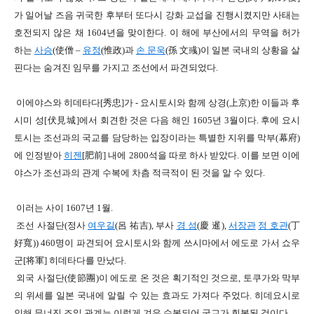
가 일어날 즈음 귀국한 후부터
또다시 강화 교섭을 진행시켰지만 사태는
호전되지 않은 채
1604
년을 맞이한다
.
이 해에 부산에서의 무역을 허가
하는
사승
(
使僧
–
유정
(
惟政
)
과
손 문욱
(
孫 文彧
)
이 일본 국내의 상황을 살
핀다는 숨겨진 임무를 가지고
조선에서 파견되었다
.
이에야스와 히데타다
[
秀忠]
가 -
요시토시와 함께 상경
(
上京
)
한 이들과 후
시미 성[
伏見
城]
에서 회견한 것은 다음 해인
1605
년
3
월이다
.
후에 요시
토시는 조선과의 국교를 담당하는 입장이라는
특별한 지위를 막부
(
幕府
)
에 인정받아
히젠
[
肥前]
내에
2800
석을 따로 하사 받았다
.
이를 보면 이에
야스가 조선과의 관계 수복에 차츰 적극적이 된 것을 알 수 있다
.
이러는 사이
1607
년
1
월.
조선 사절단
(
정사
여우길
(
呂 祐吉
),
부사
경 섬
(
慶 暹
),
서장관
정 호관
(
丁
好寬
)) 460
명이 파견되어
요시토시와 함께 쓰시마에서 에도로 가서
쇼우
군
[
将
軍]
히데타다를 만났다
.
외국 사절단
(
使節團
)
이 에도로 온 것은 획기적인 것으로
,
토쿠가와 막부
의 위세를 일본 국내에 알릴 수 있는 효과도 가져다 주었다
.
히데요시로
인해 무너진 조일 관계는
이렇게 겨우 수복되어 국교가 회복된 것이다
.