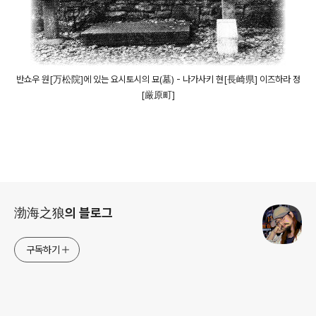
반쇼우 원[万松院]에 있는 요시토시의 묘(墓) - 나가사키 현[長崎県] 이즈하라 정
[厳原町]
로그 정보
渤海之狼의 블로그
구독하기