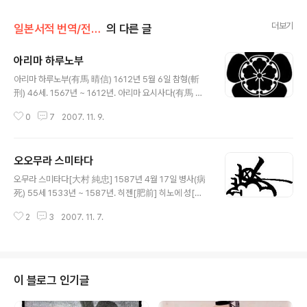
더보기
일본서적 번역/전국무장의말년(了)
의 다른 글
아리마 하루노부
글 내용
아리마 하루노부(有馬 晴信) 1612년 5월 6일 참형(斬
刑) 46세. 1567년 ~ 1612년. 아리마 요시사다(有馬 義
貞)의 둘째 아들. 형 요시즈미(義純)에게서 가독을 상속.
0
7
2007. 11. 9.
시마즈(島津)씨(氏)와 협력하여 히젠(肥前) 시마바라(島
原)에서 류우조우지 타카노부(龍造寺 隆信)를 물리쳤다.
세키가하라(関ヶ原) 전투 후에도 영지(領地)를 안도(安
오오무라 스미타다
堵)받지만, 혼다 마사즈미(本多 正純)의 가신 오카모토
글 내용
다이하치(岡本 大八)의 꾀에 빠져 유배지인 카이(甲斐)
오무라 스미타다[大村 純忠] 1587년 4월 17일 병사(病
에서 죽었다. (가문(家紋)은 http://www2.harimaya.c
死) 55세 1533년 ~ 1587년. 히젠[肥前] 히노에 성[日
om/sengoku/html/farima_k.html 에서 무단 발췌) 소
野江城]의 성주(城主) 아리마 하루즈미[有馬 晴純]의
년 기독교 다이묘우(大名) 아리마 하루노부는 토쿠가와 이
2
3
2007. 11. 7.
아들. 세례명 '바르톨로메오'. 서로 싸우던 양 가문의 화해
에야스(徳川 家康)에게 좋은 평가를 받아 이에야스의 양
(和解)를 위해서 오오무라 스미사키[大村 純前]의 양자
녀를 ..
가 된다. 또한 영내(領內)를 방문한 선교사(宣敎師)에게
세례를 받아 일본 최초의 기독교 다이묘우[大名]가 되었
다. 일본 최초의 기독교 다이묘우[大名] 오오무라 가문[大
이 블로그 인기글
村家] 18대 당주인 스미타다는 1563년에 센고쿠 다이묘
우[戦国大名] 중에서는 최초로 기독교도가 되었다. 사실