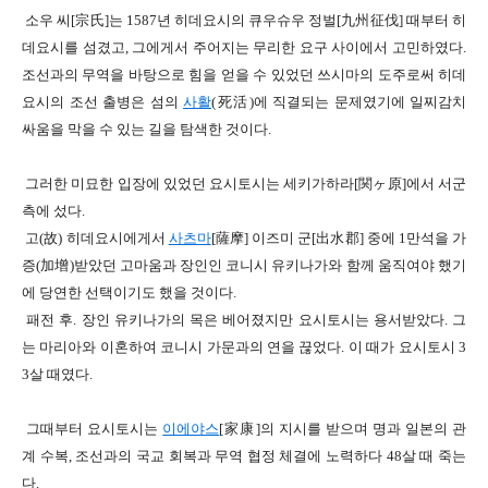
소우 씨[宗
氏]
는
1587
년 히데요시의 큐우슈우 정벌[
九州征伐
]
때부터 히
데요시를 섬겼고
,
그에게서 주어지는 무리한 요구 사이에서 고민하였다
.
조선과의 무역을 바탕으로 힘을 얻을 수 있었던 쓰시마의 도주로써
히데
요시의 조선 출병은 섬의
사활
(
死活
)
에 직결되는 문제였기에
일찌감치
싸움을 막을 수 있는 길을 탐색한 것이다
.
그러한 미묘한 입장에 있었던 요시토시는
세키가하라
[
関
ヶ原]
에서 서군
측에 섰다
.
고
(
故
)
히데요시에게서
사츠마
[
薩摩]
이즈미
군[
出水
郡]
중에
1
만석을 가
증
(
加增
)
받았던 고마움
과
장인인 코니시 유키나가와 함께 움직여야 했기
에 당연한 선택이기도 했을 것이다
.
패전 후.
장인 유키나가의 목은 베어졌지만
요시토시는 용서받았다
.
그
는 마리아와 이혼하여
코니시 가문과의 연을 끊었다
.
이 때가 요시토시
3
3
살 때였다
.
그때부터 요시토시는
이에야스
[
家康
]
의 지시를 받으며 명과 일본의 관
계 수복
,
조선과의 국교 회복과 무역 협정 체결에 노력하다
48
살 때 죽는
다
.