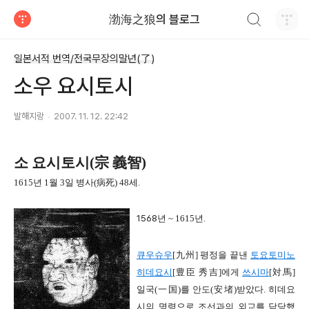
검색하기
渤海之狼의 블로그
티스토리
일본서적 번역/전국무장의말년(了)
소우 요시토시
발해지랑
2007. 11. 12. 22:42
소 요시토시
(
宗 義智
)
1615
년
1
월
3
일 병사
(
病死
) 48
세
.
1568
년
~ 1615
년
.
큐우슈우
[
九州]
평정을 끝낸
토요토미노
히데요시
[
豊臣 秀吉]
에게
쓰시마
[
対
馬]
일국
(
一
国
)
를 안도
(
安堵
)
받았다
.
히데요
시의 명령으로 조선과의 외교를 담당했