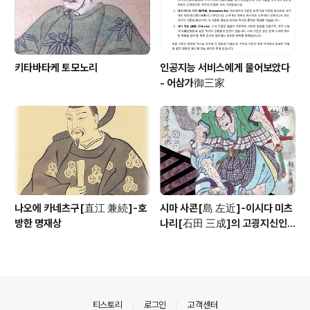
키타바타케 토모노리
인공지능 서비스에게 물어보았다
- 어삼가御三家
나오에 카네츠구[直江 兼続]-호
시마 사콘[島 左近]-이시다 미츠
방한 명재상
나리[石田 三成]의 고굉지신인
용장
의안내
티스토리
로그인
고객센터