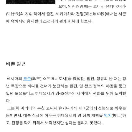
으며
,
임진왜란 때는 코니시 유키나가
[
小
西 行長]
의 지휘 하에서 출진
.
세키가하라 전쟁
[
関
ヶ原の役]
에서는 서군
에 속하지만 용서받아
조선과의 관계 회복에 힘썼다
.
바쁜 말년
쓰시마의
도주
(
島主
)
소우 요시토시[宗 義智]는 임진
,
정유의 난 때는 청
년 무장으로 바다를 건너가 분전하는 한편
,
명 왕조 정복의 야망을 품고
있던 토요토미노 히데요시와 명
-
조선과의 사이에서 평화를 위해 노력했
다
.
그는 처 마리아의 부친 코니시 유키나가의 제
1
군에서 선봉으로 싸우는
몸이면서
,
대륙 정세에 어두운 히데요시의 명 정복 계획을
억지
(
抑止
)
하
고
,
전쟁을 막기 위해서 노력했지만
성과는 올리지 못했다
.